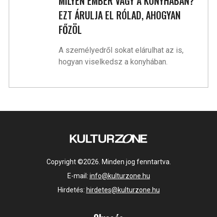
MILYEN EMBER VAGY A KONYHÁBAN?
EZT ÁRULJA EL RÓLAD, AHOGYAN
FŐZÖL
A személyedről sokat elárulhat az is,
hogyan viselkedsz a konyhában.
Copyright ©2026. Minden jog fenntartva.
E-mail:
info@kulturzone.hu
Hirdetés:
hirdetes@kulturzone.hu