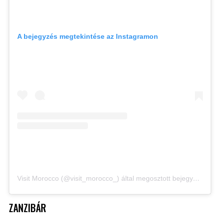
A bejegyzés megtekintése az Instagramon
Visit Morocco (@visit_morocco_) által megosztott bejegyzés
ZANZIBÁR