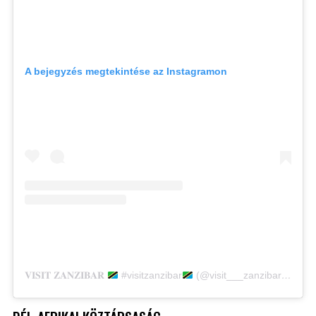
A bejegyzés megtekintése az Instagramon
𝐕𝐈𝐒𝐈𝐓 𝐙𝐀𝐍𝐙𝐈𝐁𝐀𝐑
#visitzanzibar
(@visit___zanzibar) által megosztott bejegyzés