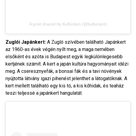
A post shared by Kultúrázó (@kulturazo)
Zuglói Japánkert:
A Zugló szívében található Japánkert
az 1960-as évek végén nyílt meg, a maga nemében
elsőként és azóta is Budapest egyik legkülönlegesebb
kertjének számít. A kert a japán kultúra hagyományait idézi
meg. A cseresznyefák, a bonsai fák és a tavi növények
nyújtotta látvány igazi pihenést jelenthet a látogatóknak. A
kert mellett található egy kis tó, a kis kőhidak, és teaház
teszi teljessé a japánkert hangulatát.