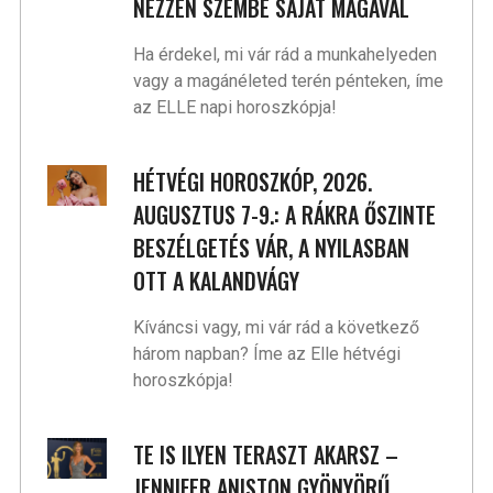
NÉZZEN SZEMBE SAJÁT MAGÁVAL
Ha érdekel, mi vár rád a munkahelyeden
vagy a magánéleted terén pénteken, íme
az ELLE napi horoszkópja!
HÉTVÉGI HOROSZKÓP, 2026.
AUGUSZTUS 7-9.: A RÁKRA ŐSZINTE
BESZÉLGETÉS VÁR, A NYILASBAN
OTT A KALANDVÁGY
Kíváncsi vagy, mi vár rád a következő
három napban? Íme az Elle hétvégi
horoszkópja!
TE IS ILYEN TERASZT AKARSZ –
JENNIFER ANISTON GYÖNYÖRŰ