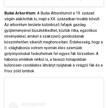
Budai Arborétum:
A Budai Arborétumot a 19. század
végén alakították ki, majd a XX. században tovább bővült.
Az arborétum területe különböző fafajok gazdag
gyűjteményével büszkélkedhet, köztük ritka, egzotikus
növényekkel, amiket a szakszerű gondozásnak
köszönhetően sikerült meghonosítani. Érdekesség, hogy a
II. világháborús ostrom nyomán éles szeműek
golyónyomokat fedezhetnek fel egyes fák törzsében. A
háborús emlékek nélkül is, a tavaszi hónapokban
különösen csodálatos látványt nyújtanak a virágzó fák és a
friss zöld lombok.