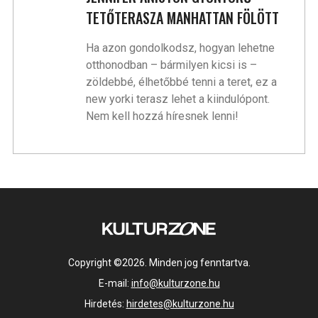
TETŐTERASZA MANHATTAN FÖLÖTT
Ha azon gondolkodsz, hogyan lehetne
otthonodban – bármilyen kicsi is –
zöldebbé, élhetőbbé tenni a teret, ez a
new yorki terasz lehet a kiindulópont.
Nem kell hozzá híresnek lenni!
Copyright ©2026. Minden jog fenntartva.
E-mail:
info@kulturzone.hu
Hirdetés:
hirdetes@kulturzone.hu