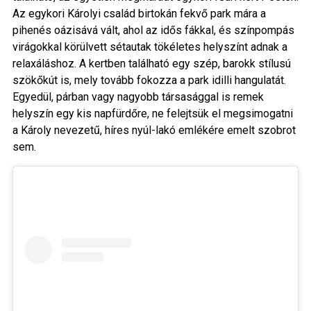
Az egykori Károlyi család birtokán fekvő park mára a
pihenés oázisává vált, ahol az idős fákkal, és színpompás
virágokkal körülvett sétautak tökéletes helyszínt adnak a
relaxáláshoz. A kertben található egy szép, barokk stílusú
szökőkút is, mely tovább fokozza a park idilli hangulatát.
Egyedül, párban vagy nagyobb társasággal is remek
helyszín egy kis napfürdőre, ne felejtsük el megsimogatni
a Károly nevezetű, híres nyúl-lakó emlékére emelt szobrot
sem.