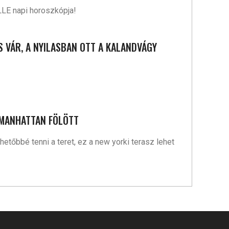
LLE napi horoszkópja!
S VÁR, A NYILASBAN OTT A KALANDVÁGY
 MANHATTAN FÖLÖTT
etőbbé tenni a teret, ez a new yorki terasz lehet