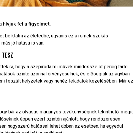
hívjuk fel a figyelmet.
et beiktatni az életedbe, ugyanis ez a remek szokás
 más jó hatása is van.
 TESZ
ttek rá, hogy a szépirodalmi művek mindössze öt percig tartó
hatások szinte azonnal érvényesülnek, és elősegítik az agyban
ni feszült helyzetek vagy nehéz feladatok kezelésében. Már e
 hogy bár az olvasás magányos tevékenységnek tekinthető, mégi
dőseknek éppen ezért szintén ajánlott, hogy rendszeresen
sen nagyszerű hatással lehet abban az esetben, ha egyedül