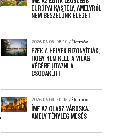
ÍME AZ EGYIK LEGSZEBB
EURÓPAI KASTÉLY, AMELYRŐL
NEM BESZÉLÜNK ELEGET
2026.06.05. 08:10
Életmód
EZEK A HELYEK BIZONYÍTJÁK,
HOGY NEM KELL A VILÁG
VÉGÉRE UTAZNI A
CSODÁKÉRT
z
2026.06.04. 20:05
Életmód
ÍME AZ OLASZ VÁROSKA,
AMELY TÉNYLEG MESÉS
s