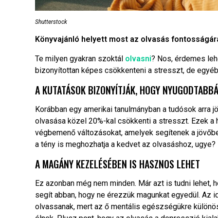
Shutterstock
Könyvajánló helyett most az olvasás fontosságára 
Te milyen gyakran szoktál
olvasni
? Nos, érdemes leh
bizonyítottan képes csökkenteni a stresszt, de egyéb
A KUTATÁSOK BIZONYÍTJÁK, HOGY NYUGODTABBÁ
Korábban egy amerikai tanulmányban a tudósok arra jö
olvasása közel 20%-kal csökkenti a stresszt. Ezek a 
végbemenő változásokat, amelyek segítenek a jövőbe
a tény is meghozhatja a kedvet az olvasáshoz, ugye?
A MAGÁNY KEZELÉSÉBEN IS HASZNOS LEHET
Ez azonban még nem minden. Már azt is tudni lehet,
segít abban, hogy ne érezzük magunkat egyedül. Az i
olvassanak, mert az ő mentális egészségükre különö