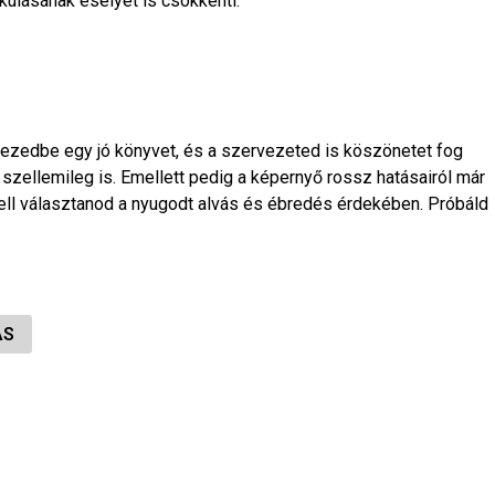
kulásának esélyét is csökkenti.
kezedbe egy jó könyvet, és a szervezeted is köszönetet fog
szellemileg is. Emellett pedig a képernyő rossz hatásairól már
 kell választanod a nyugodt alvás és ébredés érdekében. Próbáld
ÁS