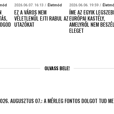
tmód
2026.06.07. 16:13
Életmód
2026.06.06. 19:59
Életm
N
EZ A VÁROS NEM
ÍME AZ EGYIK LEGSZEB
TÁS,
VÉLETLENÜL EJTI RABUL AZ
EURÓPAI KASTÉLY,
FOGOD
UTAZÓKAT
AMELYRŐL NEM BESZÉ
ELEGET
OLVASS BELE!
026. AUGUSZTUS 07.: A MÉRLEG FONTOS DOLGOT TUD ME