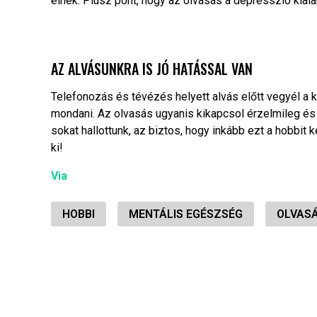
élnek. Plusz pont, hogy az olvasás a depresszió kiala
AZ ALVÁSUNKRA IS JÓ HATÁSSAL VAN
Telefonozás és tévézés helyett alvás előtt vegyél a 
mondani. Az olvasás ugyanis kikapcsol érzelmileg és 
sokat hallottunk, az biztos, hogy inkább ezt a hobbit
ki!
Via
HOBBI
MENTÁLIS EGÉSZSÉG
OLVAS