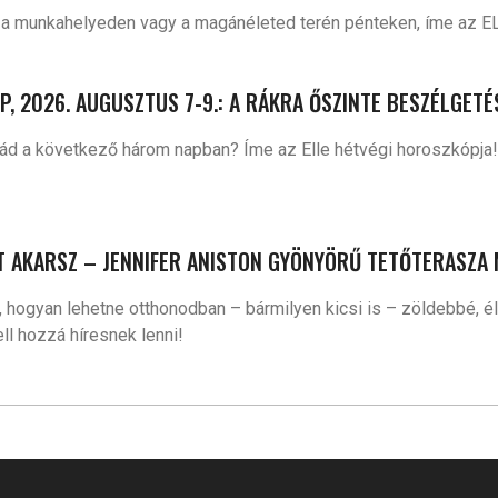
d a munkahelyeden vagy a magánéleted terén pénteken, íme az E
, 2026. AUGUSZTUS 7-9.: A RÁKRA ŐSZINTE BESZÉLGETÉ
 rád a következő három napban? Íme az Elle hétvégi horoszkópja!
SZT AKARSZ – JENNIFER ANISTON GYÖNYÖRŰ TETŐTERASZA
hogyan lehetne otthonodban – bármilyen kicsi is – zöldebbé, élh
ll hozzá híresnek lenni!