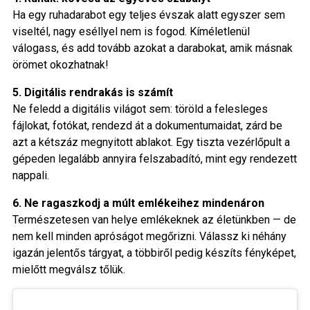
Ha egy ruhadarabot egy teljes évszak alatt egyszer sem
viseltél, nagy eséllyel nem is fogod. Kíméletlenül
válogass, és add tovább azokat a darabokat, amik másnak
örömet okozhatnak!
5. Digitális rendrakás is számít
Ne feledd a digitális világot sem: töröld a felesleges
fájlokat, fotókat, rendezd át a dokumentumaidat, zárd be
azt a kétszáz megnyitott ablakot. Egy tiszta vezérlőpult a
gépeden legalább annyira felszabadító, mint egy rendezett
nappali.
6. Ne ragaszkodj a múlt emlékeihez mindenáron
Természetesen van helye emlékeknek az életünkben — de
nem kell minden apróságot megőrizni. Válassz ki néhány
igazán jelentős tárgyat, a többiről pedig készíts fényképet,
mielőtt megválsz tőlük.