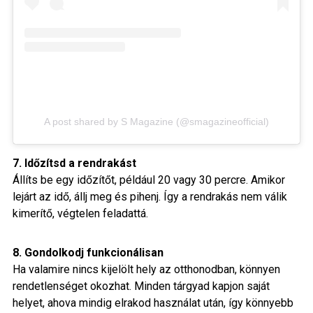
A post shared by S Magazine (@smagazineofficial)
7. Időzítsd a rendrakást
Állíts be egy időzítőt, például 20 vagy 30 percre. Amikor
lejárt az idő, állj meg és pihenj. Így a rendrakás nem válik
kimerítő, végtelen feladattá.
8. Gondolkodj funkcionálisan
Ha valamire nincs kijelölt hely az otthonodban, könnyen
rendetlenséget okozhat. Minden tárgyad kapjon saját
helyet, ahova mindig elrakod használat után, így könnyebb