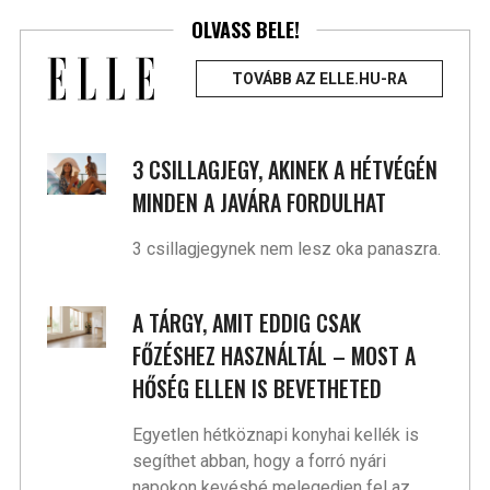
OLVASS BELE!
TOVÁBB AZ ELLE.HU-RA
3 CSILLAGJEGY, AKINEK A HÉTVÉGÉN
MINDEN A JAVÁRA FORDULHAT
3 csillagjegynek nem lesz oka panaszra.
A TÁRGY, AMIT EDDIG CSAK
FŐZÉSHEZ HASZNÁLTÁL – MOST A
HŐSÉG ELLEN IS BEVETHETED
Egyetlen hétköznapi konyhai kellék is
segíthet abban, hogy a forró nyári
napokon kevésbé melegedjen fel az