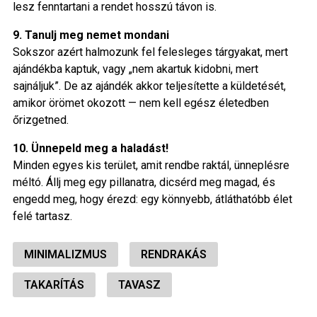
lesz fenntartani a rendet hosszú távon is.
9. Tanulj meg nemet mondani
Sokszor azért halmozunk fel felesleges tárgyakat, mert
ajándékba kaptuk, vagy „nem akartuk kidobni, mert
sajnáljuk”. De az ajándék akkor teljesítette a küldetését,
amikor örömet okozott — nem kell egész életedben
őrizgetned.
10. Ünnepeld meg a haladást!
Minden egyes kis terület, amit rendbe raktál, ünneplésre
méltó. Állj meg egy pillanatra, dicsérd meg magad, és
engedd meg, hogy érezd: egy könnyebb, átláthatóbb élet
felé tartasz.
MINIMALIZMUS
RENDRAKÁS
TAKARÍTÁS
TAVASZ