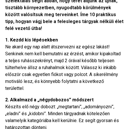
szelektálás segít abban, hogy teret adjunk az újnak,
tisztább környezetben, nyugodtabb körülmények
között valósítsuk meg terveinket. Íme 10 praktikus
tipp, hogyan vágj bele a felesleges tárgyak nélküli élet
felé vezető útba!
1. Kezdd kis lépésekben
Ne akard egy nap alatt átszervezni az egész lakást!
Senkinek nem kell bemutatni az érzést, amikor kipakoltad
a teljes ruhásszekrényt, majd 2 órával később teljesen
túlterhelve állsz a ruhahalmok között. Válassz ki inkább
először csak egyetlen fiókot vagy polcot. A sikerélmény
motiváló lesz, és könnyebb folytatni a következő
területtel.
2. Alkalmazd a „négydobozos” módszert
Készíts elő négy dobozt: „megtartani”, „adományozni”,
„eladni” és „kidobni”. Minden tárgyadnak kötelezően
valamelyik kategóriába kell kerülnie. Ez segít gyorsan és
határozottan dönteni.