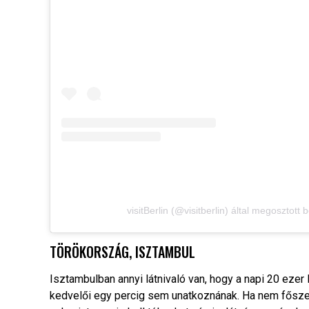
visitBerlin (@visitberlin) által megosztott
TÖRÖKORSZÁG, ISZTAMBUL
Isztambulban annyi látnivaló van, hogy a napi 20 ezer 
kedvelői egy percig sem unatkoznának. Ha nem fősz