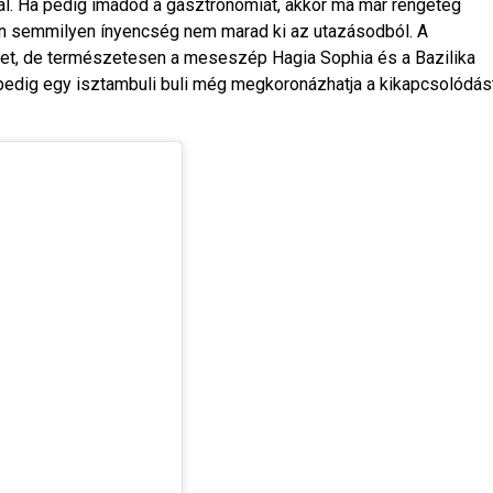
knál. Ha pedig imádod a gasztronómiát, akkor ma már rengeteg
an semmilyen ínyencség nem marad ki az utazásodból. A
et, de természetesen a meseszép Hagia Sophia és a Bazilika
tt pedig egy isztambuli buli még megkoronázhatja a kikapcsolódás