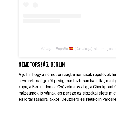
Málaga | España
(@malaga) által megoszto
NÉMETORSZÁG, BERLIN
A jó hír, hogy a német országba nemcsak repülővel, h
nevezetességeiről pedig már biztosan hallottál, mint pé
kapu, a Berlini dóm, a Győzelmi oszlop, a Checkpoin
múzeumok is várnak, és persze az éjszakai élete mi
és jó társaságra, akkor Kreuzberg és Neukölln város