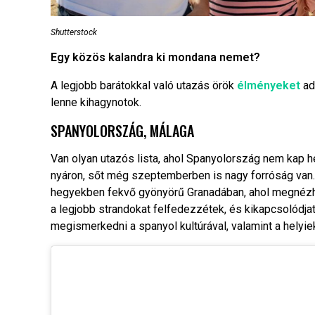
Shutterstock
Egy közös kalandra ki mondana nemet?
A legjobb barátokkal való utazás örök
élményeket
ad
lenne kihagynotok.
SPANYOLORSZÁG, MÁLAGA
Van olyan utazós lista, ahol Spanyolország nem kap h
nyáron, sőt még szeptemberben is nagy forróság van. F
hegyekben fekvő gyönyörű Granadában, ahol megnézhet
a legjobb strandokat felfedezzétek, és kikapcsolódjat
megismerkedni a spanyol kultúrával, valamint a helyi