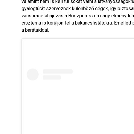
valamint nem is kell túl sokat várni a látványosságo
gyalogtúrát szerveznek különböző cégek, így biztos
vacsorasétahajózás a Boszporuszon nagy élmény leh
ciszterna is kerüljön fel a bakancslistátokra. Emelle
a barátaiddal.