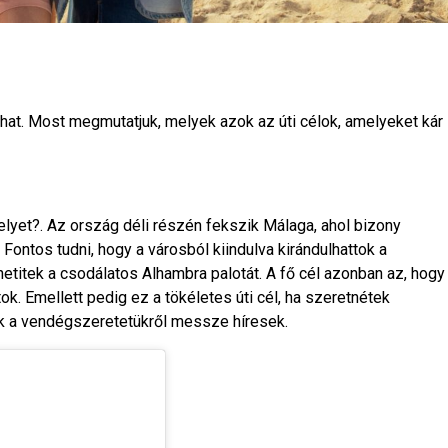
hat. Most megmutatjuk, melyek azok az úti célok, amelyeket kár
elyet?. Az ország déli részén fekszik Málaga, ahol bizony
ontos tudni, hogy a városból kiindulva kirándulhattok a
itek a csodálatos Alhambra palotát. A fő cél azonban az, hogy
ok. Emellett pedig ez a tökéletes úti cél, ha szeretnétek
ek a vendégszeretetükről messze híresek.