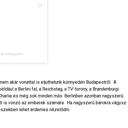
tt bejegyzés
anem akár vonattal is eljuthatunk könnyedén Budapestről. A
ldául a Berlini fal, a Reichstag, a TV-torony, a Brandenburgi
t Charlie és még sok minden más. Berlinben azonban nagyszerű
att is vonzó az emberek számára. Ha nagyszerű bárokra vágysz
részekben lehet érdemes nézelődni.