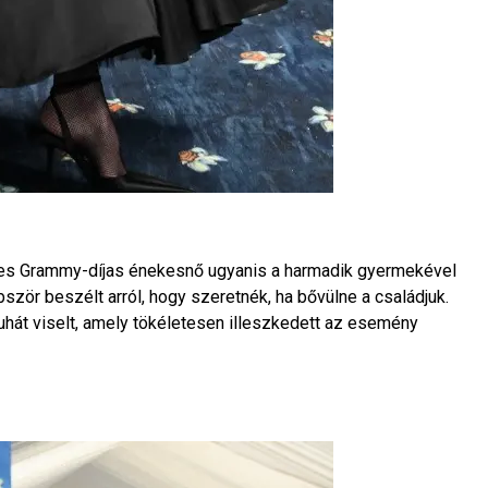
eres Grammy-díjas énekesnő ugyanis a harmadik gyermekével
bször beszélt arról, hogy szeretnék, ha bővülne a családjuk.
ruhát viselt, amely tökéletesen illeszkedett az esemény