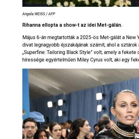
Angela WEISS / AFP
Rihanna ellopta a show-t az idei Met-gálán.
Május 6-án megtartották a 2025-ös Met-gálát a New
divat legnagyobb éjszakájának számít, ahol a sztárok
„Superfine: Tailoring Black Style” volt, amely a fekete 
híressége egyértelműen Miley Cyrus volt, aki egy feket