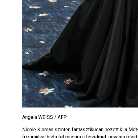
Angela WEISS / AFP
Nicole Kidman szintén fantasztikusan nézett ki a Met
frizurájával hívta fel magára a figyelmet, ugyanis rövi