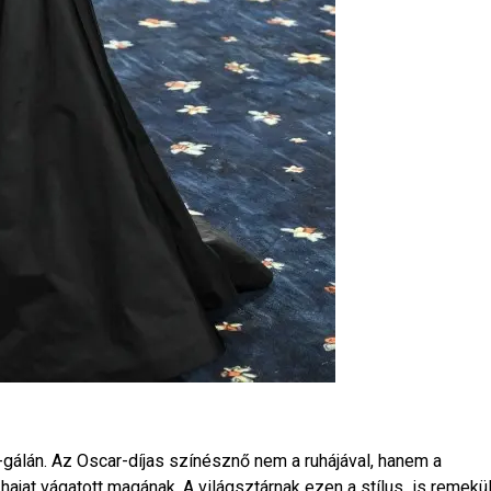
-gálán. Az Oscar-díjas színésznő nem a ruhájával, hanem a
d hajat vágatott magának. A világsztárnak ezen a stílus is remekü