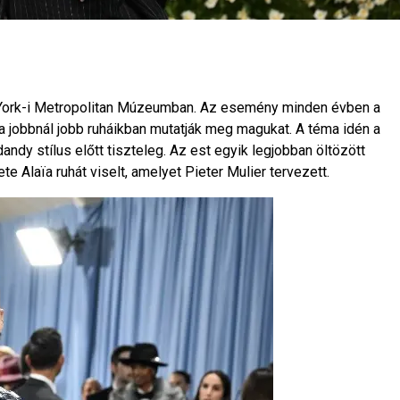
 York-i Metropolitan Múzeumban. Az esemény minden évben a
 a jobbnál jobb ruháikban mutatják meg magukat. A téma idén a
dandy stílus előtt tiszteleg. Az est egyik legjobban öltözött
e Alaïa ruhát viselt, amelyet Pieter Mulier tervezett.