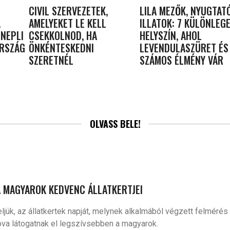
CIVIL SZERVEZETEK,
LILA MEZŐK, NYUGTAT
.
AMELYEKET LE KELL
ILLATOK: 7 KÜLÖNLEG
NEPLI
CSEKKOLNOD, HA
HELYSZÍN, AHOL
ORSZÁG
ÖNKÉNTESKEDNI
LEVENDULASZÜRET ÉS
SZERETNÉL
SZÁMOS ÉLMÉNY VÁR
OLVASS BELE!
A MAGYAROK KEDVENC ÁLLATKERTJEI
ük, az állatkertek napját, melynek alkalmából végzett felmérés al
va látogatnak el legszívsebben a magyarok.