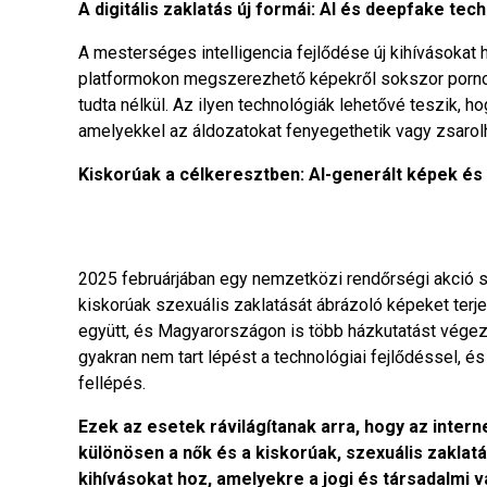
A digitális zaklatás új formái: AI és deepfake tec
A mesterséges intelligencia fejlődése új kihívásokat 
platformokon megszerezhető képekről sokszor pornogr
tudta nélkül. Az ilyen technológiák lehetővé teszik, 
amelyekkel az áldozatokat fenyegethetik vagy zsarolh
Kiskorúak a célkeresztben: AI-generált képek és 
2025 februárjában egy nemzetközi rendőrségi akció sorá
kiskorúak szexuális zaklatását ábrázoló képeket ter
együtt, és Magyarországon is több házkutatást végezt
gyakran nem tart lépést a technológiai fejlődéssel, é
fellépés.
Ezek az esetek rávilágítanak arra, hogy az inter
különösen a nők és a kiskorúak, szexuális zaklatá
kihívásokat hoz, amelyekre a jogi és társadalmi v