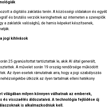
hnológiák
hozott a digitális zaklatás terén. A közösségi oldalakon és egyé
áf és brutális verziók keringhetnek az interneten a szereplők
hogy a zaklatók valósághű, de hamis képeket készítsenek,
atják.
a jogi kihívások
n 25 gyanúsítottat tartóztattak le, akik AI által generált,
jesztettek. A művelet során 19 ország rendőrsége működött
ek. Az ilyen esetek rámutatnak arra, hogy a jogi szabályozás
s nehézségekbe ütközik az ilyen tartalmak elleni hatékony
net világában milyen könnyen válhatnak az emberek,
s és visszaélés áldozataivá. A technológia fejlődése új
álaszoknak is alkalmazkodniuk kell.