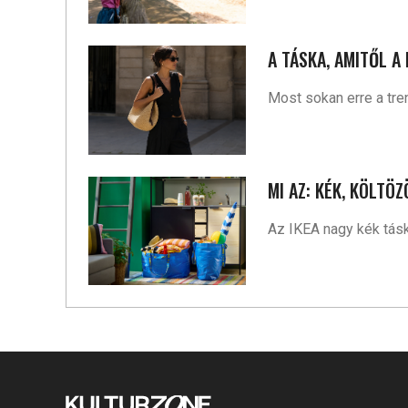
A TÁSKA, AMITŐL A
Most sokan erre a tr
MI AZ: KÉK, KÖLTÖ
Az IKEA nagy kék tásk