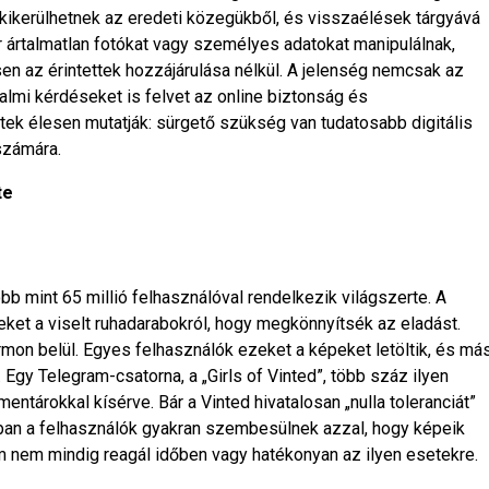
n kikerülhetnek az eredeti közegükből, és visszaélések tárgyává
r ártalmatlan fotókat vagy személyes adatokat manipulálnak,
en az érintettek hozzájárulása nélkül. A jelenség nemcsak az
lmi kérdéseket is felvet az online biztonság és
etek élesen mutatják: sürgető szükség van tudatosabb digitális
számára.
te
öbb mint 65 millió felhasználóval rendelkezik világszerte. A
ket a viselt ruhadarabokról, hogy megkönnyítsék az eladást.
on belül. Egyes felhasználók ezeket a képeket letöltik, és má
Egy Telegram-csatorna, a „Girls of Vinted”, több száz ilyen
ntárokkal kísérve. Bár a Vinted hivatalosan „nulla toleranciát”
tban a felhasználók gyakran szembesülnek azzal, hogy képeik
rm nem mindig reagál időben vagy hatékonyan az ilyen esetekre.