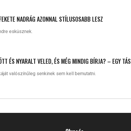
 FEKETE NADRÁG AZONNAL STÍLUSOSABB LESZ
endre esküsznek.
ZÖTT ÉS NYARALT VELED, ÉS MÉG MINDIG BÍRJA? – EGY TÁ
áját valószínűleg senkinek sem kell bemutatni.