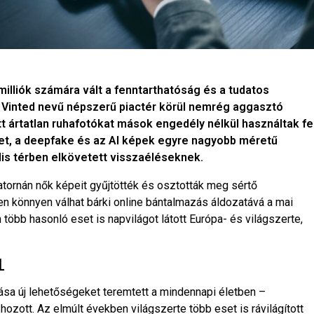
milliók számára vált a fenntarthatóság és a tudatos
 Vinted nevű népszerű piactér körül nemrég aggasztó
ött ártatlan ruhafotókat mások engedély nélkül használtak fe
eset, a deepfake és az AI képek egyre nagyobb méretű
lis térben elkövetett visszaéléseknek.
tornán nők képeit gyűjtötték és osztották meg sértő
lyen könnyen válhat bárki online bántalmazás áldozatává a mai
 több hasonló eset is napvilágot látott Európa- és világszerte,
L
ása új lehetőségeket teremtett a mindennapi életben –
ozott. Az elmúlt években világszerte több eset is rávilágított