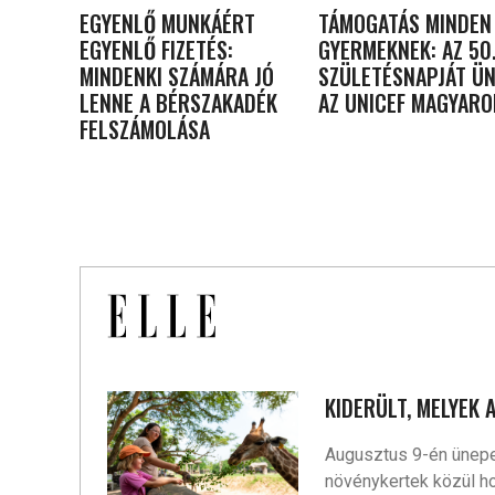
EGYENLŐ MUNKÁÉRT
TÁMOGATÁS MINDEN
EGYENLŐ FIZETÉS:
GYERMEKNEK: AZ 50
MINDENKI SZÁMÁRA JÓ
SZÜLETÉSNAPJÁT ÜN
LENNE A BÉRSZAKADÉK
AZ UNICEF MAGYAR
FELSZÁMOLÁSA
KIDERÜLT, MELYEK 
Augusztus 9-én ünepelj
növénykertek közül ho