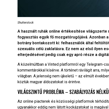
Shutterstock
A használt ruhák online értékesítése világszerte 
fogyasztás egyik fő mozgatórugójává. Azonban a
botrány bontakozott ki: felhasználók által feltölt
szexuális célú zaklatásra. Ez nem az első ilyen 
elterjedésével pedig csak egy apró része a digitá
A közelmúltban a Vinted platformról egy Telegram-csa
kommentárokkal kísérve. A történet rávilágít arra, mi
világban. A jelenség nem újkeletű – az elmúlt években
köztük magyar áldozatokat is érintve.
VILÁGSZINTŰ PROBLÉMA – SZABÁLYOZÁS NÉLKÜ
Az online piacterek és közösségi platformok térhódít
ugyanakkor eddig nem látott kockázatokat is magával h