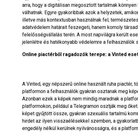
arra, hogy a digitálisan megosztott tartalmak könnye
válhatnak. Egyre gyakoribbak azok a helyzetek, amiko
illetve más kontextusban használnak fel, természetes
adatvédelem határait feszegeti, hanem komoly társada
felelősségvállalás terén. A most napvilágra került es
jelenlétre és hatékonyabb védelemre a felhasználók 
Online piactérből ragadozók terepe: a Vinted ese
A Vinted, egy népszerű online használt ruha piactér, t
platformon a felhasználók gyakran osztanak meg képe
Azonban ezek a képek nem mindig maradnak a platform
platformokon, például a Telegramon osztják meg őket. 
képet gyűjtött össze, gyakran szexuális tartalmú komme
hirdet az ilyen visszaélésekkel szemben, a gyakorla
engedély nélkül kerülnek nyilvánosságra, és a platfo