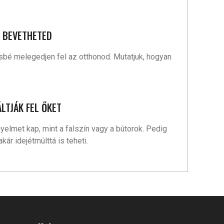
S BEVETHETED
ésbé melegedjen fel az otthonod. Mutatjuk, hogyan
LTJÁK FEL ŐKET
elmet kap, mint a falszín vagy a bútorok. Pedig
ár idejétmúlttá is teheti.