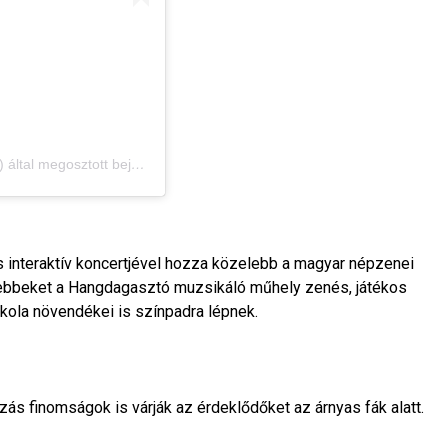
SAMBUCUS ZsámbékiBodzaFeszt (@sambucusfesztival) által megosztott bejegyzés
interaktív koncertjével hozza közelebb a magyar népzenei
ebbeket a Hangdagasztó muzsikáló műhely zenés, játékos
skola növendékei is színpadra lépnek.
s finomságok is várják az érdeklődőket az árnyas fák alatt.