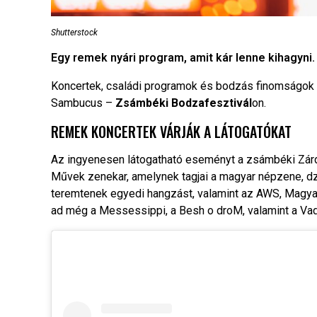
Shutterstock
Egy remek nyári program, amit kár lenne kihagyni.
Koncertek, családi programok és bodzás finomságok 
Sambucus –
Zsámbéki Bodzafesztivál
on.
REMEK KONCERTEK VÁRJÁK A LÁTOGATÓKAT
Az ingyenesen látogatható eseményt a zsámbéki Zárd
Művek zenekar, amelynek tagjai a magyar népzene, 
teremtenek egyedi hangzást, valamint az AWS, Magya
ad még a Messessippi, a Besh o droM, valamint a Vad 