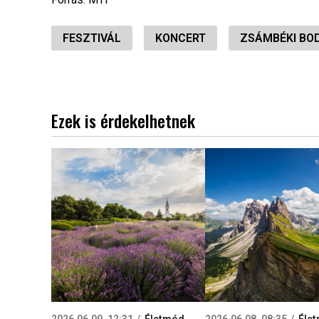
FESZTIVÁL
KONCERT
ZSÁMBÉKI BO
Ezek is érdekelhetnek
2026.06.09. 12:31
Életmód
2026.06.08. 08:35
Éle