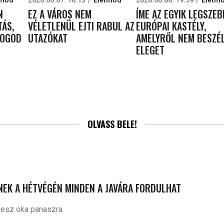
N
EZ A VÁROS NEM
ÍME AZ EGYIK LEGSZEB
TÁS,
VÉLETLENÜL EJTI RABUL AZ
EURÓPAI KASTÉLY,
FOGOD
UTAZÓKAT
AMELYRŐL NEM BESZÉ
ELEGET
OLVASS BELE!
INEK A HÉTVÉGÉN MINDEN A JAVÁRA FORDULHAT
lesz oka panaszra.