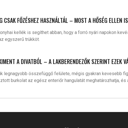
IG CSAK FŐZÉSHEZ HASZNÁLTÁL – MOST A HŐSÉG ELLEN I
onyhai kellék is segíthet abban, hogy a forró nyári napokon kev
az egyszerű trükköt.
KIMENT A DIVATBÓL – A LAKBERENDEZŐK SZERINT EZEK VÁ
ik legnagyobb összefüggő felülete, mégis gyakran kevesebb figy
ott burkolat az egész enteriőr hangulatát meghatározhatja, és ak