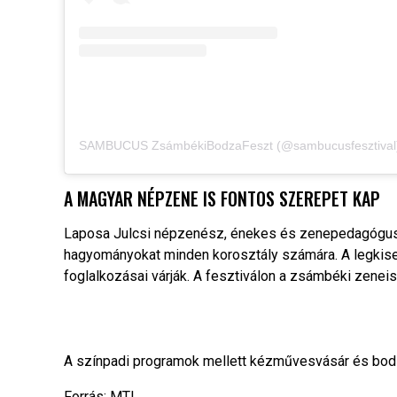
A MAGYAR NÉPZENE IS FONTOS SZEREPET KAP
Laposa Julcsi népzenész, énekes és zenepedagógus 
hagyományokat minden korosztály számára. A legkis
foglalkozásai várják. A fesztiválon a zsámbéki zenei
A színpadi programok mellett kézművesvásár és bodzá
Forrás: MTI