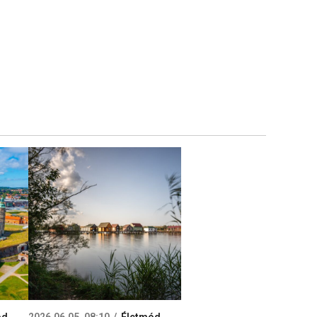
ód
2026.06.05. 08:10
Életmód