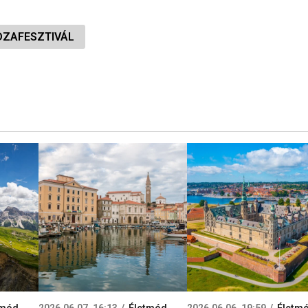
DZAFESZTIVÁL
tmód
2026.06.07. 16:13
Életmód
2026.06.06. 19:59
Életm