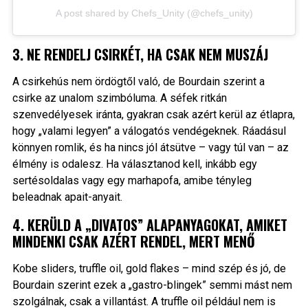
A post shared by Chefs_Unity (@chefs_unity)
3. NE RENDELJ CSIRKÉT, HA CSAK NEM MUSZÁJ
A csirkehús nem ördögtől való, de Bourdain szerint a
csirke az unalom szimbóluma. A séfek ritkán
szenvedélyesek iránta, gyakran csak azért kerül az étlapra,
hogy „valami legyen” a válogatós vendégeknek. Ráadásul
könnyen romlik, és ha nincs jól átsütve – vagy túl van – az
élmény is odalesz. Ha választanod kell, inkább egy
sertésoldalas vagy egy marhapofa, amibe tényleg
beleadnak apait-anyait.
4. KERÜLD A „DIVATOS” ALAPANYAGOKAT, AMIKET
MINDENKI CSAK AZÉRT RENDEL, MERT MENŐ
Kobe sliders, truffle oil, gold flakes – mind szép és jó, de
Bourdain szerint ezek a „gastro-blingek” semmi mást nem
szolgálnak, csak a villantást. A truffle oil például nem is