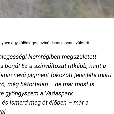
nyben egy különleges színű dámszarvas született.
lönlegesség! Nemrégiben megszületett
 borjú! Ez a színváltozat ritkább, mint a
lanin nevű pigment fokozott jelenléte miatt
ró, még bátortalan – de már most is
kete gyöngyszem a Vadaspark
, és ismerd meg őt élőben – már a
gal