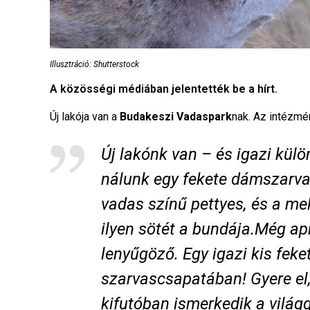
Illusztráció: Shutterstock
A közösségi médiában jelentették be a hírt.
Új lakója van a
Budakeszi Vadaspark
nak. Az intézmé
Új lakónk van – és igazi kü
nálunk egy fekete dámszarvas
vadas színű pettyes, és a me
ilyen sötét a bundája.Még ap
lenyűgöző. Egy igazi kis fe
szarvascsapatában! Gyere el
kifutóban ismerkedik a világ