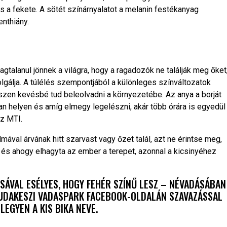
és a fekete. A sötét színárnyalatot a melanin festékanyag
nthiány.
talanul jönnek a világra, hogy a ragadozók ne találják meg őket
olgálja. A túlélés szempontjából a különleges színváltozatok
szen kevésbé tud beleolvadni a környezetébe. Az anya a borját
an helyen és amíg elmegy legelészni, akár több órára is egyedül
az MTI.
mával árvának hitt szarvast vagy őzet talál, azt ne érintse meg,
l, és ahogy elhagyta az ember a terepet, azonnal a kicsinyéhez
SÁVAL ESÉLYES, HOGY FEHÉR SZÍNŰ LESZ – NÉVADÁSÁBAN
BUDAKESZI VADASPARK FACEBOOK-OLDALÁN SZAVAZÁSSAL
LEGYEN A KIS BIKA NEVE.