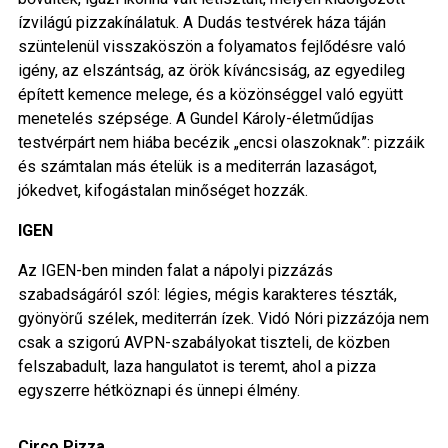
ízvilágú pizzakínálatuk. A Dudás testvérek háza táján
szüntelenül visszaköszön a folyamatos fejlődésre való
igény, az elszántság, az örök kíváncsiság, az egyedileg
épített kemence melege, és a közönséggel való együtt
menetelés szépsége. A Gundel Károly-életműdíjas
testvérpárt nem hiába becézik „encsi olaszoknak”: pizzáik
és számtalan más ételük is a mediterrán lazaságot,
jókedvet, kifogástalan minőséget hozzák.
IGEN
Az IGEN-ben minden falat a nápolyi pizzázás
szabadságáról szól: légies, mégis karakteres tészták,
gyönyörű szélek, mediterrán ízek. Vidó Nóri pizzázója nem
csak a szigorú AVPN-szabályokat tiszteli, de közben
felszabadult, laza hangulatot is teremt, ahol a pizza
egyszerre hétköznapi és ünnepi élmény.
Circo Pizza