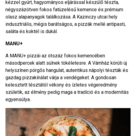
kézzel gyúrt, hagyományos eljárással készülő tészta,
négyszázötven fokos fatüzelésű kemence és prémium
olasz alapanyagok találkozása. A Kazinczy utcai hely
indusztriális, mégis barátságos, a pizzák mellé antipasti,
saláta és koktél is dukál.
MANU+
A MANU+ pizzái az ötszáz fokos kemencében
másodpercek alatt sülnek tökéletesre. A Vámház körúti új
helyszínen pörgős hangulat, autentikus nápolyi tészták és
gazdag pizzakínálat várja a vendégeket. A gondosan
kelesztett tésztától vékony és ízletes végeredmény
születik, az élmény pedig maga a tradíció és a modernitás
egyensúlya.