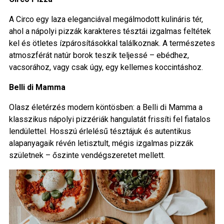
A Circo egy laza eleganciával megálmodott kulináris tér,
ahol a nápolyi pizzák karakteres tésztái izgalmas feltétek
kel és ötletes ízpárosításokkal találkoznak. A természetes
atmoszférát natúr borok teszik teljessé – ebédhez,
vacsorához, vagy csak úgy, egy kellemes koccintáshoz.
Belli di Mamma
Olasz életérzés modern köntösben: a Belli di Mamma a
klasszikus nápolyi pizzériák hangulatát frissíti fel fiatalos
lendülettel. Hosszú érlelésű tésztájuk és autentikus
alapanyagaik révén letisztult, mégis izgalmas pizzák
születnek – őszinte vendégszeretet mellett.