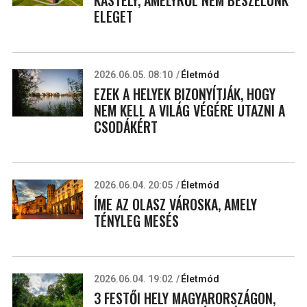
KASTÉLY, AMELYRŐL NEM BESZÉLÜNK
ELEGET
2026.06.05. 08:10
Életmód
EZEK A HELYEK BIZONYÍTJÁK, HOGY
NEM KELL A VILÁG VÉGÉRE UTAZNI A
CSODÁKÉRT
2026.06.04. 20:05
Életmód
ÍME AZ OLASZ VÁROSKA, AMELY
TÉNYLEG MESÉS
2026.06.04. 19:02
Életmód
3 FESTŐI HELY MAGYARORSZÁGON,