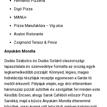
Fermento Pizzéria
Digó Pizza
MANU+
Pizza Manufaktúra – Víg utca
Avalon Ristorante
Zsigmond Terasz & Pince
Anyukám Mondta
Dudás Szabolcs és Dudás Szilárd olaszországi
tapasztalata és szenvedélye formálta az ország egyik
legkiemelkedőbb pizzáját. Könnyed, légies, magas
hidratációjú tésztájuk receptje egyenesen a Garda-tó
mellől érkezett. Pályájuk elején, egy drói étteremben
háromszáz pizzát sütöttek és szolgáltak fel minden este.
Később Encsen, ahogy Sarok Caféból először Pizza
Sarokká, majd a bűvös Anyukám Mondta étteremmé
bővültek, igazi ikonná vált letisztult, mélyen kidolgozott