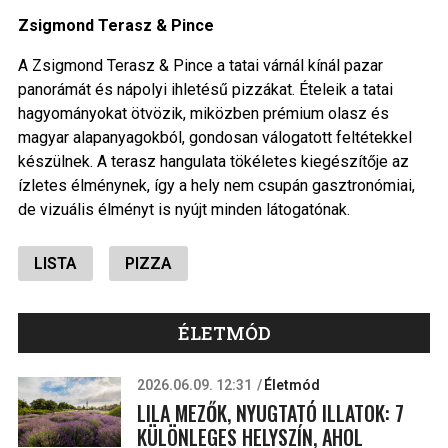
Zsigmond Terasz & Pince
A Zsigmond Terasz & Pince a tatai várnál kínál pazar
panorámát és nápolyi ihletésű pizzákat. Ételeik a tatai
hagyományokat ötvözik, miközben prémium olasz és
magyar alapanyagokból, gondosan válogatott feltétekkel
készülnek. A terasz hangulata tökéletes kiegészítője az
ízletes élménynek, így a hely nem csupán gasztronómiai,
de vizuális élményt is nyújt minden látogatónak.
LISTA
PIZZA
ÉLETMÓD
2026.06.09. 12:31
Életmód
LILA MEZŐK, NYUGTATÓ ILLATOK: 7
KÜLÖNLEGES HELYSZÍN, AHOL