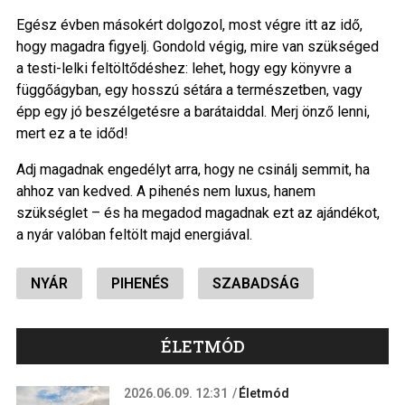
Egész évben másokért dolgozol, most végre itt az idő,
hogy magadra figyelj. Gondold végig, mire van szükséged
a testi-lelki feltöltődéshez: lehet, hogy egy könyvre a
függőágyban, egy hosszú sétára a természetben, vagy
épp egy jó beszélgetésre a barátaiddal. Merj önző lenni,
mert ez a te időd!
Adj magadnak engedélyt arra, hogy ne csinálj semmit, ha
ahhoz van kedved. A pihenés nem luxus, hanem
szükséglet – és ha megadod magadnak ezt az ajándékot,
a nyár valóban feltölt majd energiával.
NYÁR
PIHENÉS
SZABADSÁG
ÉLETMÓD
2026.06.09. 12:31
Életmód