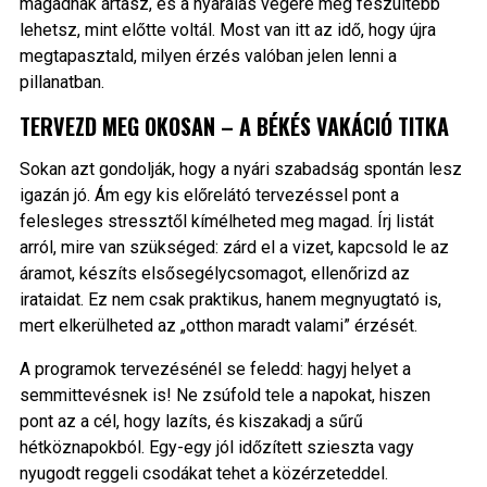
magadnak ártasz, és a nyaralás végére még feszültebb
lehetsz, mint előtte voltál. Most van itt az idő, hogy újra
megtapasztald, milyen érzés valóban jelen lenni a
pillanatban.
TERVEZD MEG OKOSAN – A BÉKÉS VAKÁCIÓ TITKA
Sokan azt gondolják, hogy a nyári szabadság spontán lesz
igazán jó. Ám egy kis előrelátó tervezéssel pont a
felesleges stressztől kímélheted meg magad. Írj listát
arról, mire van szükséged: zárd el a vizet, kapcsold le az
áramot, készíts elsősegélycsomagot, ellenőrizd az
irataidat. Ez nem csak praktikus, hanem megnyugtató is,
mert elkerülheted az „otthon maradt valami” érzését.
A programok tervezésénél se feledd: hagyj helyet a
semmittevésnek is! Ne zsúfold tele a napokat, hiszen
pont az a cél, hogy lazíts, és kiszakadj a sűrű
hétköznapokból. Egy-egy jól időzített szieszta vagy
nyugodt reggeli csodákat tehet a közérzeteddel.