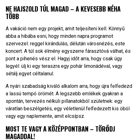
NE HAJSZOLD TÚL MAGAD – A KEVESEBB NÉHA
TÖBB
A vakáció nem egy projekt, amit teljesíteni kell. Könnyű
abba a hibába esni, hogy minden napra programot
szervezel: reggel kirándulás, délután városnézés, este
koncert. A túl sok élmény egyszerre fárasztóvá válhat, és
pont a pihenés vész el. Hagyj időt arra, hogy csak úgy
legyél: ülj ki egy teraszra egy pohár limonádéval, vagy
sétálj egyet céltalanul.
A nyári szabadság kiváló alkalom arra, hogy újra felfedezd
a lassú tempó örömét. A legszebb emlékek gyakran a
spontán, tervezés nélküli pillanatokból születnek: egy
váratlan beszélgetés, egy véletlenül felfedezett kis öböl
vagy egy naplemente, amit elcsípsz.
MOST TE VAGY A KÖZÉPPONTBAN – TÖRŐDJ
MAGADDAL!