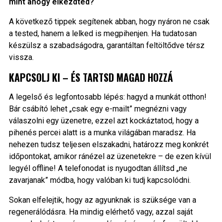
mint ahogy elkezdted?
A következő tippek segítenek abban, hogy nyáron ne csak
a tested, hanem a lelked is megpihenjen. Ha tudatosan
készülsz a szabadságodra, garantáltan feltöltődve térsz
vissza.
KAPCSOLJ KI – ÉS TARTSD MAGAD HOZZÁ
A legelső és legfontosabb lépés: hagyd a munkát otthon!
Bár csábító lehet „csak egy e-mailt” megnézni vagy
válaszolni egy üzenetre, ezzel azt kockáztatod, hogy a
pihenés percei alatt is a munka világában maradsz. Ha
nehezen tudsz teljesen elszakadni, határozz meg konkrét
időpontokat, amikor ránézel az üzenetekre – de ezen kívül
legyél offline! A telefonodat is nyugodtan állítsd „ne
zavarjanak” módba, hogy valóban ki tudj kapcsolódni.
Sokan elfelejtik, hogy az agyunknak is szüksége van a
regenerálódásra. Ha mindig elérhető vagy, azzal saját