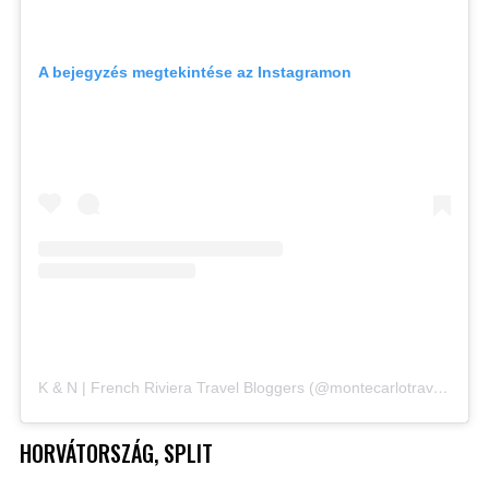
A bejegyzés megtekintése az Instagramon
K & N | French Riviera Travel Bloggers (@montecarlotravellers) által megosztott bejegyzés
HORVÁTORSZÁG, SPLIT