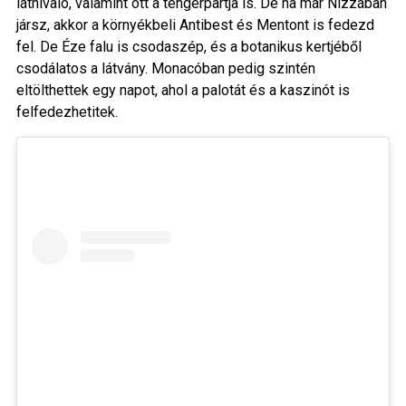
látnivaló, valamint ott a tengerpartja is. De ha már Nizzában
jársz, akkor a környékbeli Antibest és Mentont is fedezd
fel. De Éze falu is csodaszép, és a botanikus kertjéből
csodálatos a látvány. Monacóban pedig szintén
eltölthettek egy napot, ahol a palotát és a kaszinót is
felfedezhetitek.