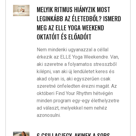
MELYIK RITMUS HIÁNYZIK MOST
LEGINKÁBB AZ ÉLETEDBŐL? ISMERD
MEG AZ ELLE YOGA WEEKEND
OKTATÓIT ÉS ELŐADÓIT
Nem mindenki ugyanazzal a céllal
érkezik az ELLE Yoga Weekendre. Van,
aki szeretne a folyamatos stresszből
kilépni, van aki új lendületet keres és
akad olyan is, aki egyszerűen csak
szeretné önfeledten érezni magát. Az
októberi Find Your Rhythm hétvégén
minden program egy-egy élethelyzetre
ad választ, melyekkel nem nehéz
azonosulni.
6 CSILLAGJEGY, AKINEK A SORS