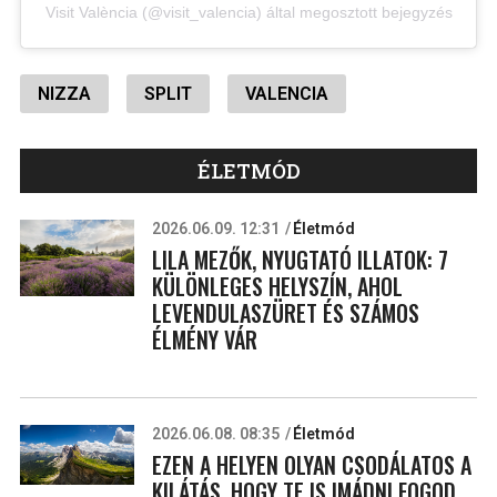
Visit València (@visit_valencia) által megosztott bejegyzés
NIZZA
SPLIT
VALENCIA
ÉLETMÓD
2026.06.09. 12:31
Életmód
LILA MEZŐK, NYUGTATÓ ILLATOK: 7
KÜLÖNLEGES HELYSZÍN, AHOL
LEVENDULASZÜRET ÉS SZÁMOS
ÉLMÉNY VÁR
2026.06.08. 08:35
Életmód
EZEN A HELYEN OLYAN CSODÁLATOS A
KILÁTÁS, HOGY TE IS IMÁDNI FOGOD