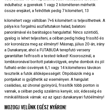
indulhatsz: a gyerekek 1 vagy 2 kilométeren mérhetik
össze erejüket, a felnőttek pedig 7 kilométert, 13
kilométert vagy váltóban 7+6 kilométert is teljesíthetnek. A
pálya kis forgalmú aszfaltutakon halad, balatoni
panorámával és barátságos hangulattal. Nincs szintidő,
gyalog is lehet teljesíteni, a célban pedig hideg frissítő és
sör koronázza meg az élményt! Másnap, július 20-án, irány
a Dunakanyar, ahol a FUTABUDA terepfutó verseny
garantáltan felfrissíti a tested-lelked! Kisoroszinál, a
lombkoronával borított patakvölgyek, enyhe dombok és jól
futható erdei ösvények 6,1 vagy 14 kilométeres távokon
tesztelik a futók állóképességét. Ötrpóbázók még a
pontjaikat is gyűjthetik az eseményen. A hangulat
családias, az útvonal gyönyörű, frissítők több ponton is
vannak, a célban pedig szalámis kenyér, sör, édesség és
minikiállítások várnak: ez az igazi dunakanyari futóélmény!
MOZOGJ VELÜNK EGÉSZ NYÁRON!