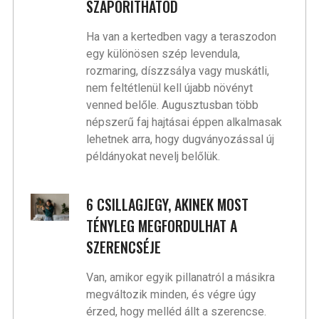
SZAPORÍTHATOD
Ha van a kertedben vagy a teraszodon
egy különösen szép levendula,
rozmaring, díszzsálya vagy muskátli,
nem feltétlenül kell újabb növényt
venned belőle. Augusztusban több
népszerű faj hajtásai éppen alkalmasak
lehetnek arra, hogy dugványozással új
példányokat nevelj belőlük.
6 CSILLAGJEGY, AKINEK MOST
TÉNYLEG MEGFORDULHAT A
SZERENCSÉJE
Van, amikor egyik pillanatról a másikra
megváltozik minden, és végre úgy
érzed, hogy melléd állt a szerencse.