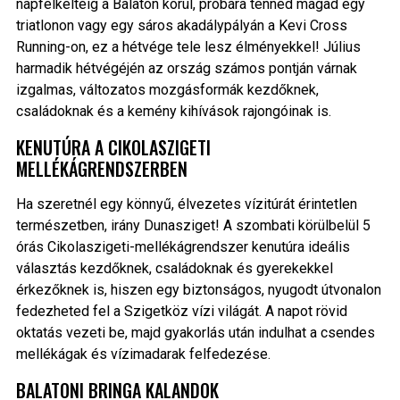
napfelkeltéig a Balaton körül, próbára tennéd magad egy
triatlonon vagy egy sáros akadálypályán a Kevi Cross
Running-on, ez a hétvége tele lesz élményekkel! Július
harmadik hétvégéjén az ország számos pontján várnak
izgalmas, változatos mozgásformák kezdőknek,
családoknak és a kemény kihívások rajongóinak is.
KENUTÚRA A CIKOLASZIGETI
MELLÉKÁGRENDSZERBEN
Ha szeretnél egy könnyű, élvezetes vízitúrát érintetlen
természetben, irány Dunasziget! A szombati körülbelül 5
órás Cikolaszigeti-mellékágrendszer kenutúra ideális
választás kezdőknek, családoknak és gyerekekkel
érkezőknek is, hiszen egy biztonságos, nyugodt útvonalon
fedezheted fel a Szigetköz vízi világát. A napot rövid
oktatás vezeti be, majd gyakorlás után indulhat a csendes
mellékágak és vízimadarak felfedezése.
BALATONI BRINGA KALANDOK