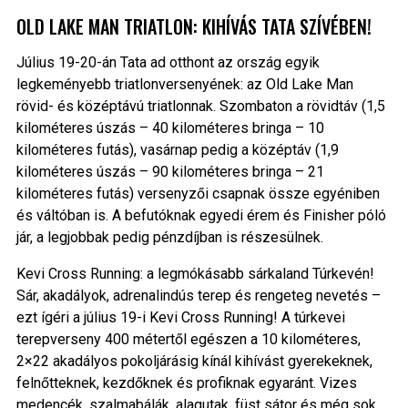
OLD LAKE MAN TRIATLON: KIHÍVÁS TATA SZÍVÉBEN!
Július 19-20-án Tata ad otthont az ország egyik
legkeményebb triatlonversenyének: az Old Lake Man
rövid- és középtávú triatlonnak. Szombaton a rövidtáv (1,5
kilométeres úszás – 40 kilométeres bringa – 10
kilométeres futás), vasárnap pedig a középtáv (1,9
kilométeres úszás – 90 kilométeres bringa – 21
kilométeres futás) versenyzői csapnak össze egyéniben
és váltóban is. A befutóknak egyedi érem és Finisher póló
jár, a legjobbak pedig pénzdíjban is részesülnek.
Kevi Cross Running: a legmókásabb sárkaland Túrkevén!
Sár, akadályok, adrenalindús terep és rengeteg nevetés –
ezt ígéri a július 19-i Kevi Cross Running! A túrkevei
terepverseny 400 métertől egészen a 10 kilométeres,
2×22 akadályos pokoljárásig kínál kihívást gyerekeknek,
felnőtteknek, kezdőknek és profiknak egyaránt. Vizes
medencék, szalmabálák, alagutak, füst sátor és még sok