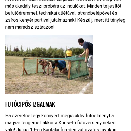
más akadály teszi próbára az indulókat. Minden teljesítőt
befutóéremmel, technikai atlétával, strandbelépővel és
zsíros kenyér partival jutalmaznak! Készülj, mert itt tényleg
nem maradsz szárazon!
FUTÓCIPŐS IZGALMAK
Ha szeretnél egy könnyed, mégis aktív futóélményt a
magyar tengernél, akkor a Köcsi-tó futóverseny neked
való! Július 19-én Káptalanfüreden változatos távokon