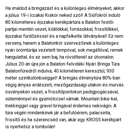
Ha imádod a bringázást és a különleges élményeket, akkor
a július 19-i Iccakai Kiskör neked szól! A Siófokról induló
80 kilométeres éjszakai kerékpártúra a Balaton festői
partjai mentén vezet, kilátókkal, forrásokkal, frissítőkkel,
éjszakai fürdőzéssel és a napfelkelte látványával! Ez nem
verseny, hanem a Balatonkör szervezőinek a különleges
nyári örömtúrája vezetett tempóval, sok megállóval, remek
hangulattal, és az sem baj, ha rövidítenél az útvonalon.
Július 20-án újra jön a Balaton-felvidéki Nyári Bringa Túra
Balatonfüredről indulva, 40 kilométeren keresztül, 930
méter szintkülönbséggel! A bringás élménytúra 80%-ban
végig árnyas erdészeti, mezőgazdasági utakon és murvás
ösvényeken vezet, a frissítőpontokon pedigpogácsával,
süteménnyel és gyümölccsel várnak. Mountain bike-kal,
trekkinggel vagy gravel bringával érdemes nekivágni. A
túra végén mindenkinek jár a befutóérem, palacsinta,
frissítő és ha szerencséd van, akár egy KROSS kerékpárt
is nyerhetsz a tombolán!