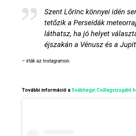
Szent Lőrinc könnyei idén s
tetőzik a Perseidák meteorraj
láthatsz, ha jó helyet vála
éjszakán a Vénusz és a Jupit
– írták az Instagramon.
További információ a
Svábhegyi Csillagvizsgáló h