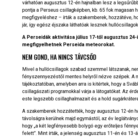
várhatóan augusztus 12-én hajnalban lesz a legsűrűbb. 
pontja a Perseus csillagképben, kb. 65 fok magasan he
megfigyeléshez – írták a szakemberek, hozzátéve, ho
jár, így egész éjszaka láthatóak lesznek hullócsillagok
A Perseidák aktivitása július 17-től augusztus 24-
megfigyelhetnek Perseida meteorokat.
NEM GOND, HA NINCS TÁVCSŐD
Mivel a hullócsillagok szabad szemmel látszanak, n
fényszennyezéstől mentes helyről nézve szépek. A m
tájékoztatóban, amelyben arra is kitértek, hogy a Svá
csillagászati programokkal várja a látogatókat. Az érd
este legszebb csillaghalmazait és a hold sugárkrátere
A szakemberek hozzátették, hogy augusztus 12-én haj
távolságra kerülnek majd egymástól, az év leglátvány
hogy „a két legfényesebb bolygó egy erőteljes fénnyel
felett”. Mint írták, a jelenség augusztus 11-én és 13