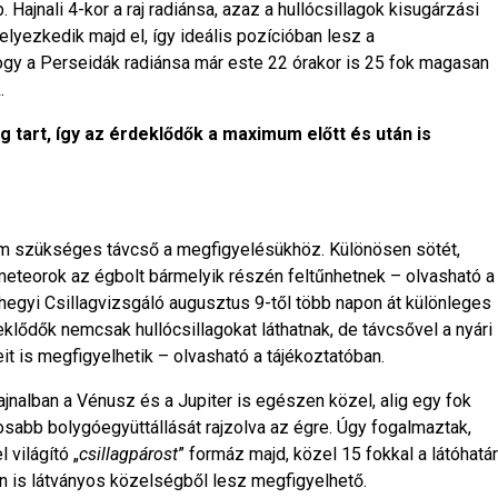
Hajnali 4-kor a raj radiánsa, azaz a hullócsillagok kisugárzási
lyezkedik majd el, így ideális pozícióban lesz a
gy a Perseidák radiánsa már este 22 órakor is 25 fok magasan
.
ig tart, így az érdeklődők a maximum előtt és után is
em szükséges távcső a megfigyelésükhöz. Különösen sötét,
eteorok az égbolt bármelyik részén feltűnhetnek – olvasható a
bhegyi Csillagvizsgáló augusztus 9-től több napon át különleges
eklődők nemcsak hullócsillagokat láthatnak, de távcsővel a nyári
it is megfigyelhetik – olvasható a tájékoztatóban.
nalban a Vénusz és a Jupiter is egészen közel, alig egy fok
osabb bolygóegyüttállását rajzolva az égre. Úgy fogalmaztak,
 világító „
csillagpárost
” formáz majd, közel 15 fokkal a látóhatár
-án is látványos közelségből lesz megfigyelhető.