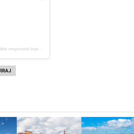
Svábhegyi Csillagvizsgáló (@svabhegyi_csillagvizsgalo) által megosztott bejegyzés
RRAJ