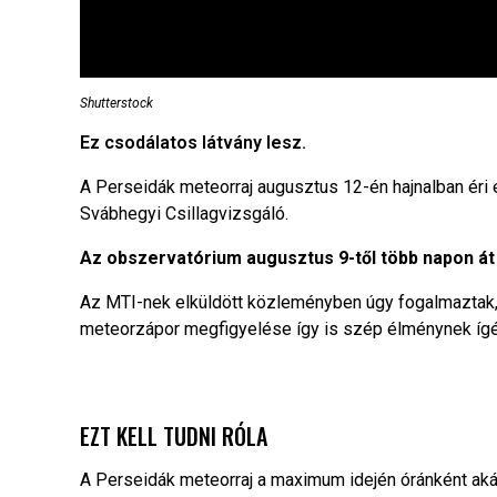
Shutterstock
Ez csodálatos látvány lesz.
A Perseidák meteorraj augusztus 12-én hajnalban éri 
Svábhegyi Csillagvizsgáló.
Az obszervatórium augusztus 9-től több napon át 
Az MTI-nek elküldött közleményben úgy fogalmaztak, ho
meteorzápor megfigyelése így is szép élménynek ígé
EZT KELL TUDNI RÓLA
A Perseidák meteorraj a maximum idején óránként akár 