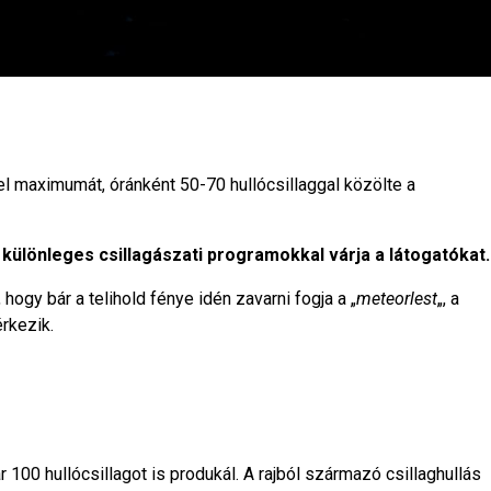
el maximumát, óránként 50-70 hullócsillaggal közölte a
különleges csillagászati programokkal várja a látogatókat.
gy bár a telihold fénye idén zavarni fogja a „
meteorlest
„, a
rkezik.
100 hullócsillagot is produkál. A rajból származó csillaghullás