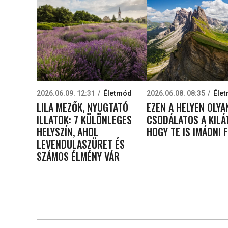
2026.06.09. 12:31
Életmód
2026.06.08. 08:35
Éle
LILA MEZŐK, NYUGTATÓ
EZEN A HELYEN OLYA
ILLATOK: 7 KÜLÖNLEGES
CSODÁLATOS A KILÁ
HELYSZÍN, AHOL
HOGY TE IS IMÁDNI 
LEVENDULASZÜRET ÉS
SZÁMOS ÉLMÉNY VÁR