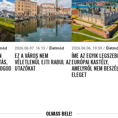
tmód
2026.06.07. 16:13
Életmód
2026.06.06. 19:59
Életm
N
EZ A VÁROS NEM
ÍME AZ EGYIK LEGSZEB
TÁS,
VÉLETLENÜL EJTI RABUL AZ
EURÓPAI KASTÉLY,
FOGOD
UTAZÓKAT
AMELYRŐL NEM BESZÉ
ELEGET
OLVASS BELE!