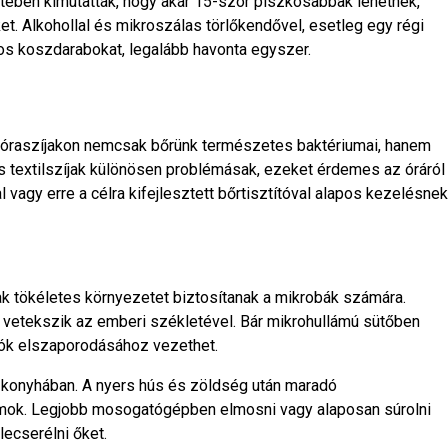
etében kimutatták, hogy akár 15-ször piszkosabbak lehetnek,
et. Alkohollal és mikroszálas törlőkendővel, esetleg egy régi
tos koszdarabokat, legalább havonta egyszer.
z óraszíjakon nemcsak bőrünk természetes baktériumai, hanem
s textilszíjak különösen problémásak, ezeket érdemes az óráról
 vagy erre a célra kifejlesztett bőrtisztítóval alapos kezelésnek
k tökéletes környezetet biztosítanak a mikrobák számára.
 vetekszik az emberi székletével. Bár mikrohullámú sütőben
ozók elszaporodásához vezethet.
 konyhában. A nyers hús és zöldség után maradó
ok. Legjobb mosogatógépben elmosni vagy alaposan súrolni
lecserélni őket.