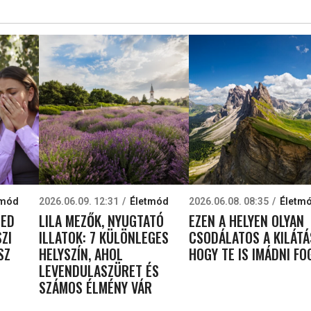
tmód
2026.06.09. 12:31
Életmód
2026.06.08. 08:35
Életm
NED
LILA MEZŐK, NYUGTATÓ
EZEN A HELYEN OLYAN
SZI
ILLATOK: 7 KÜLÖNLEGES
CSODÁLATOS A KILÁTÁ
SZ
HELYSZÍN, AHOL
HOGY TE IS IMÁDNI F
LEVENDULASZÜRET ÉS
SZÁMOS ÉLMÉNY VÁR