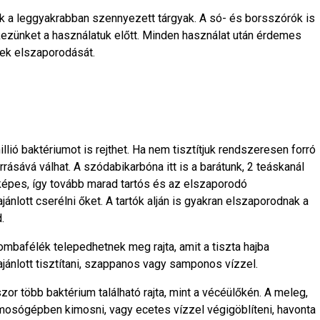
 a leggyakrabban szennyezett tárgyak. A só- és borsszórók is
ezünket a használatuk előtt. Minden használat után érdemes
gek elszaporodását.
lió baktériumot is rejthet. Ha nem tisztítjuk rendszeresen forró
rásává válhat. A szódabikarbóna itt is a barátunk, 2 teáskanál
képes, így tovább marad tartós és az elszaporodó
ánlott cserélni őket. A tartók alján is gyakran elszaporodnak a
.
ombafélék telepedhetnek meg rajta, amit a tiszta hajba
ajánlott tisztítani, szappanos vagy samponos vízzel.
or több baktérium található rajta, mint a vécéülőkén. A meleg,
 mosógépben kimosni, vagy ecetes vízzel végigöblíteni, havonta