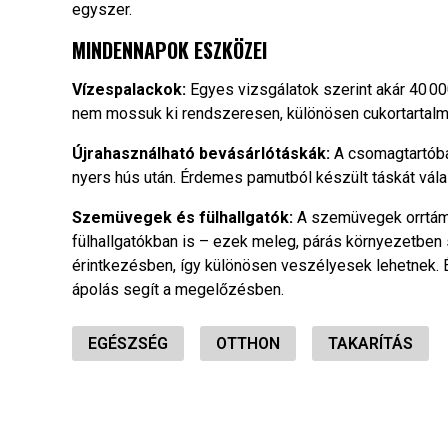
egyszer.
MINDENNAPOK ESZKÖZEI
Vízespalackok:
Egyes vizsgálatok szerint akár 40 00
nem mossuk ki rendszeresen, különösen cukortartalmú
Újrahasználható bevásárlótáskák:
A csomagtartóban
nyers hús után. Érdemes pamutból készült táskát vál
Szemüvegek és fülhallgatók:
A szemüvegek orrtáma
fülhallgatókban is – ezek meleg, párás környezetben
érintkezésben, így különösen veszélyesek lehetnek. 
ápolás segít a megelőzésben.
EGÉSZSÉG
OTTHON
TAKARÍTÁS