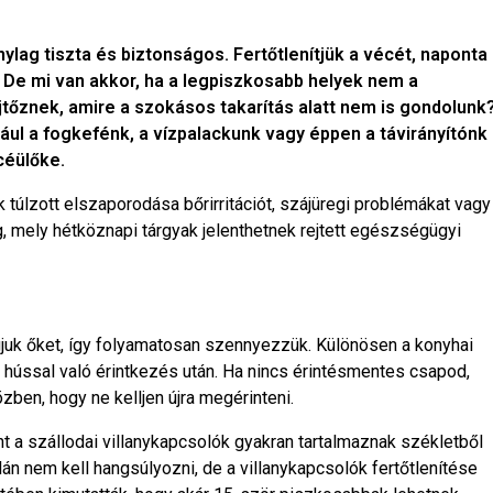
lag tiszta és biztonságos. Fertőtlenítjük a vécét, naponta
… De mi van akkor, ha a legpiszkosabb helyek nem a
tőznek, amire a szokásos takarítás alatt nem is gondolunk
ául a fogkefénk, a vízpalackunk vagy éppen a távirányítónk
céülőke.
k túlzott elszaporodása bőrirritációt, szájüregi problémákat vagy
 mely hétköznapi tárgyak jelenthetnek rejtett egészségügyi
k őket, így folyamatosan szennyezzük. Különösen a konyhai
s hússal való érintkezés után. Ha nincs érintésmentes csapod,
en, hogy ne kelljen újra megérinteni.
t a szállodai villanykapcsolók gyakran tartalmaznak székletből
n nem kell hangsúlyozni, de a villanykapcsolók fertőtlenítése