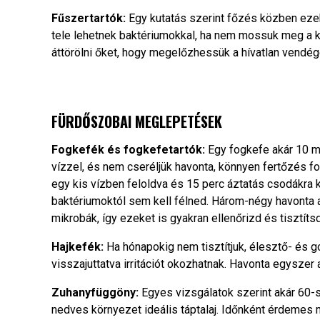
Fűszertartók:
Egy kutatás szerint főzés közben ezek
tele lehetnek baktériumokkal, ha nem mossuk meg a k
áttörölni őket, hogy megelőzhessük a hívatlan vendé
FÜRDŐSZOBAI MEGLEPETÉSEK
Fogkefék és fogkefetartók:
Egy fogkefe akár 10 mil
vízzel, és nem cseréljük havonta, könnyen fertőzés for
egy kis vízben feloldva és 15 perc áztatás csodákra 
baktériumoktól sem kell félned. Három-négy havonta aj
mikrobák, így ezeket is gyakran ellenőrizd és tisztítsd
Hajkefék:
Ha hónapokig nem tisztítjuk, élesztő- és g
visszajuttatva irritációt okozhatnak. Havonta egyszer 
Zuhanyfüggöny:
Egyes vizsgálatok szerint akár 60-sz
nedves környezet ideális táptalaj. Időnként érdemes