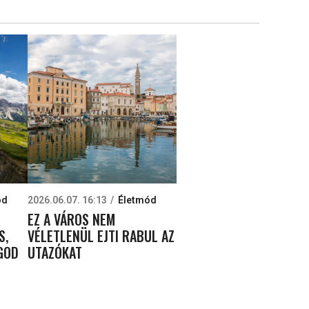
ód
2026.06.07. 16:13
Életmód
EZ A VÁROS NEM
S,
VÉLETLENÜL EJTI RABUL AZ
OGOD
UTAZÓKAT