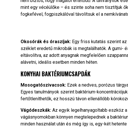
nem biztos, hogy magától értetődő. A távirányítók es
mint egy vécéülőke – és szinte soha nem tisztítjuk ők
fogkefével, fogpiszkálóval távolítsuk el a nemkívána
Okosórák és óraszíjak:
Egy friss kutatás szerint a
széklet eredetű mikrobák is megtalálhatók. A gumi- é
eltávolítva, az adott anyagnak megfelelően szappannal
alávetni, ideális esetben minden héten.
KONYHAI BAKTÉRIUMCSAPDÁK
Mosogatószivacsok:
Ezek a nedves, porózus tárgya
Egyes tanulmányok szerint baktérium-koncentrációjuk
fertőtleníthetők, ez hosszú távon ellenállóbb kórok
Vágódeszkák:
Az egyik legelhanyagoltabb eszköz a
vágásnyomokban könnyen megtelepednek a baktérium
minden használat után és még így is, egy-két hetente 