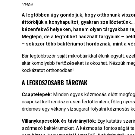
Freepik
A legtöbben úgy gondoljuk, hogy otthonunk viszony
áttöröljük a konyhapultot, gyakran szellőztetünk
kézenfekvő helyeken, hanem olyan tárgyakban rej
Meglepő, de a legtöbbet használt tárgyaink – péld
– sokszor több baktériumot hordoznak, mint a vé
Bár legtöbbször saját mikrobáinkkal élünk együtt, eze
akár komolyabb fertőzéseket is okozhat. Nézzük meg,
kockázatot otthonodban!
A LEGKOSZOSABB TÁRGYAK
Csaptelepek:
Minden egyes kézmosás előtt megfogju
csapokat kell rendszeresen fertőtleníteni, főleg nyer
érdemes egy vékony vízsugarat folyatni kézmosás közb
Villanykapcsolók és távirányítók:
Egy kutatás szerin
származó baktériumokat. A kézmosás fontosságát talá