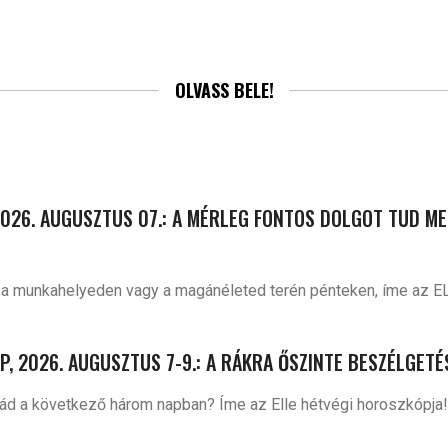
OLVASS BELE!
026. AUGUSZTUS 07.: A MÉRLEG FONTOS DOLGOT TUD ME
d a munkahelyeden vagy a magánéleted terén pénteken, íme az E
, 2026. AUGUSZTUS 7-9.: A RÁKRA ŐSZINTE BESZÉLGETÉ
 rád a következő három napban? Íme az Elle hétvégi horoszkópja!