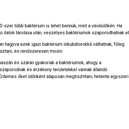
0-szer több baktérium is lehet bennük, mint a vécéülőkén. Ha
 italok tárolása után, veszélyes baktériumok szaporodhatnak el
 hagyva ezek igazi baktérium-inkubátorokká válhatnak, főleg
asztani, és rendszeresen mosni.
szán és szárán gyakoriak a baktériumok, ahogy a
 szaporodnak és érzékeny területekkel vannak állandó
Érdemes őket időnként alaposan megtisztítani, hetente egyszeri