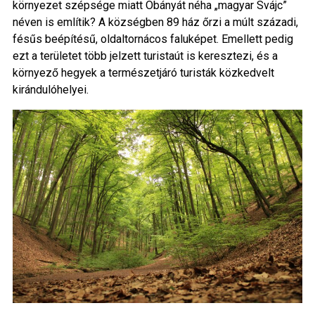
környezet szépsége miatt Óbányát néha „magyar Svájc”
néven is említik? A községben 89 ház őrzi a múlt századi,
fésűs beépítésű, oldaltornácos faluképet. Emellett pedig
ezt a területet több jelzett turistaút is keresztezi, és a
környező hegyek a természetjáró turisták közkedvelt
kirándulóhelyei.