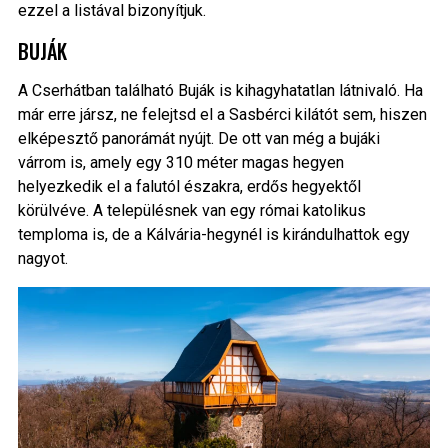
ezzel a listával bizonyítjuk.
BUJÁK
A Cserhátban található Buják is kihagyhatatlan látnivaló. Ha
már erre jársz, ne felejtsd el a Sasbérci kilátót sem, hiszen
elképesztő panorámát nyújt. De ott van még a bujáki
várrom is, amely egy 310 méter magas hegyen
helyezkedik el a falutól északra, erdős hegyektől
körülvéve. A településnek van egy római katolikus
temploma is, de a Kálvária-hegynél is kirándulhattok egy
nagyot.