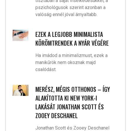
tisztában a saját viselkedésükkel, a
pszichológusok szerint azonban a
valóság ennél jóval árnyaltabb.
EZEK A LEGJOBB MINIMALISTA
KÖRÖMTRENDEK A NYÁR VÉGÉRE
Ha imádod a minimalizmust, ezek a
manikűrök nem okoznak majd
csalódást.
MERÉSZ, MÉGIS OTTHONOS – ÍGY
ALAKÍTOTTA KI NEW YORK-I
LAKÁSÁT JONATHAN SCOTT ÉS
ZOOEY DESCHANEL
Jonathan Scott és Zooey Deschanel