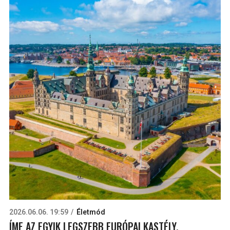
2026.06.06. 19:59
Életmód
ÍME AZ EGYIK LEGSZEBB EURÓPAI KASTÉLY,