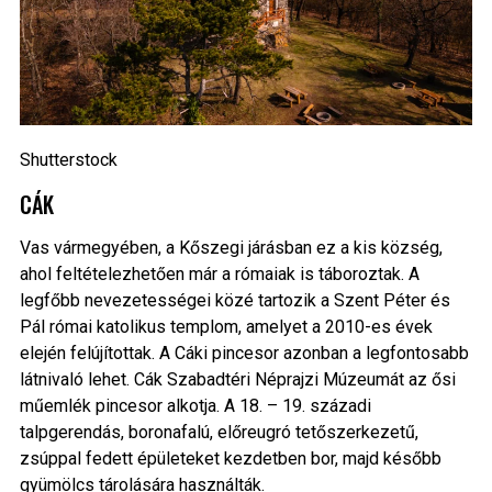
Shutterstock
CÁK
Vas vármegyében, a Kőszegi járásban ez a kis község,
ahol feltételezhetően már a rómaiak is táboroztak. A
legfőbb nevezetességei közé tartozik a Szent Péter és
Pál római katolikus templom, amelyet a 2010-es évek
elején felújítottak. A Cáki pincesor azonban a legfontosabb
látnivaló lehet. Cák Szabadtéri Néprajzi Múzeumát az ősi
műemlék pincesor alkotja. A 18. – 19. századi
talpgerendás, boronafalú, előreugró tetőszerkezetű,
zsúppal fedett épületeket kezdetben bor, majd később
gyümölcs tárolására használták.