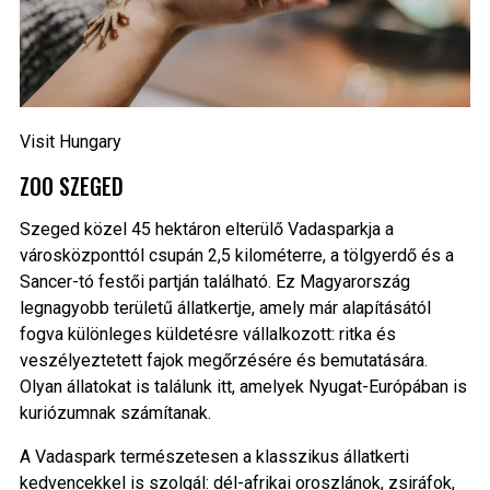
Visit Hungary
ZOO SZEGED
Szeged közel 45 hektáron elterülő Vadasparkja a
városközponttól csupán 2,5 kilométerre, a tölgyerdő és a
Sancer-tó festői partján található. Ez Magyarország
legnagyobb területű állatkertje, amely már alapításától
fogva különleges küldetésre vállalkozott: ritka és
veszélyeztetett fajok megőrzésére és bemutatására.
Olyan állatokat is találunk itt, amelyek Nyugat-Európában is
kuriózumnak számítanak.
A Vadaspark természetesen a klasszikus állatkerti
kedvencekkel is szolgál: dél-afrikai oroszlánok, zsiráfok,