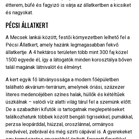
étterem, büfé és fagyizó is várja az állatkertben a kicsiket
és nagyokat.
PÉCSI ÁLLATKERT
A Mecsek lankái között, festői környezetben lelhető fel a
Pécsi Állatkert, amely hazánk legmagasabban fekvő
állatkertje. A 4 hektáros területen több mint 300 faj közel
1500 egyede él, így a látogatók minden korosztálya bőven
talál magának látnivalót és élményt.
A kert egyik fő látványossága a modern főépületben
található akvárium-terrárium, amelynek óriási, százezer
literes medencéjében színes halak, hüllők és kétéltűek
úszkálnak – valódi víz alatti világ tárul fel a szemünk előtt.
De a szabadtéri kifutók is tartogatnak meglepetéseket:
találkozhatunk többek között bengáli tigrisekkel, pumákkal,
perzsa leopárddal, hiúzzal, oroszlánnal, ormányos
medvével, zebrával és még szirti cápával is. A gyerekeket