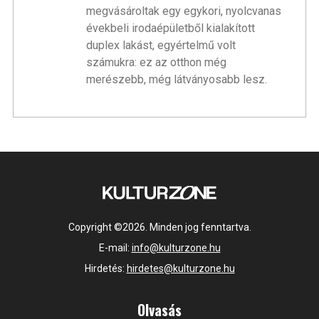
megvásároltak egy egykori, nyolcvanas
évekbeli irodaépületből kialakított
duplex lakást, egyértelmű volt
számukra: ez az otthon még
merészebb, még látványosabb lesz.
Copyright ©2026. Minden jog fenntartva.
E-mail:
info@kulturzone.hu
Hirdetés:
hirdetes@kulturzone.hu
Olvasás