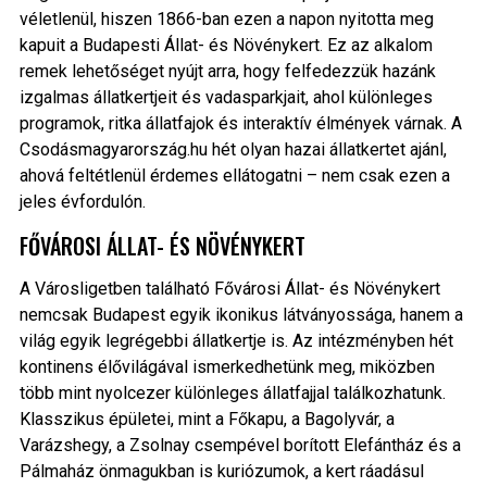
véletlenül, hiszen 1866-ban ezen a napon nyitotta meg
kapuit a Budapesti Állat- és Növénykert. Ez az alkalom
remek lehetőséget nyújt arra, hogy felfedezzük hazánk
izgalmas állatkertjeit és vadasparkjait, ahol különleges
programok, ritka állatfajok és interaktív élmények várnak. A
Csodásmagyarország.hu hét olyan hazai állatkertet ajánl,
ahová feltétlenül érdemes ellátogatni – nem csak ezen a
jeles évfordulón.
FŐVÁROSI ÁLLAT- ÉS NÖVÉNYKERT
A Városligetben található Fővárosi Állat- és Növénykert
nemcsak Budapest egyik ikonikus látványossága, hanem a
világ egyik legrégebbi állatkertje is. Az intézményben hét
kontinens élővilágával ismerkedhetünk meg, miközben
több mint nyolcezer különleges állatfajjal találkozhatunk.
Klasszikus épületei, mint a Főkapu, a Bagolyvár, a
Varázshegy, a Zsolnay csempével borított Elefántház és a
Pálmaház önmagukban is kuriózumok, a kert ráadásul