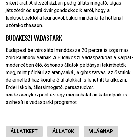
sikert arat. A játszóházban pedig állatsimogató, tágas
játszótér és ugrálóvár gondoskodik arról, hogy a
legkisebbektől a legnagyobbakig mindenki felhőtlenül
szórakozhasson.
BUDAKESZI VADASPARK
Budapest belvárosától mindössze 20 percre is izgalmas
zöld kalandok várnak. A Budakeszi Vadasparkban a Kárpát-
medencében élő, őshonos állatok példányai tekinthetők
meg, mint például az aranysakál, a gímszarvas, az őstulok,
de emellett ház körül élő állatokkal is lehet itt találkozni.
Erdei iskola, állatsimogató, parasztudvar,
rendezvényközpont és egy megunhatatlan kalandpark is
színesíti a vadasparki programot.
ÁLLATKERT
ÁLLATOK
VILÁGNAP