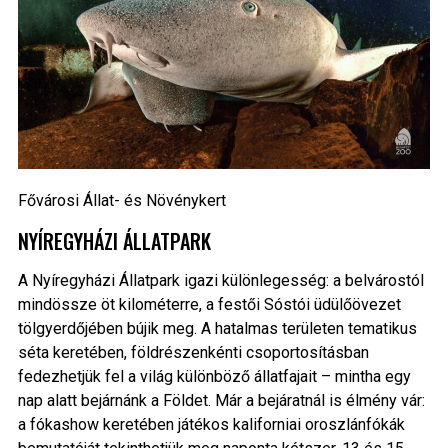
Fővárosi Állat- és Növénykert
NYÍREGYHÁZI ÁLLATPARK
A Nyíregyházi Állatpark igazi különlegesség: a belvárostól
mindössze öt kilométerre, a festői Sóstói üdülőövezet
tölgyerdőjében bújik meg. A hatalmas területen tematikus
séta keretében, földrészenkénti csoportosításban
fedezhetjük fel a világ különböző állatfajait – mintha egy
nap alatt bejárnánk a Földet. Már a bejáratnál is élmény vár:
a fókashow keretében játékos kaliforniai oroszlánfókák