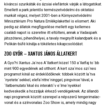
kíváncsi szurikáták és ázsiai elefántok várják a látogatókat.
Emellett a park jelentős természetvédelmi és oktatási
munkát végez, melyet 2001-ben a Környezetvédelmi
Minisztérium Pro Natura Emlékplakettel is elismert. Aki
pedig az állatok megfigyelése mellett egy kellemes
családi napot is szeretne itt eltölteni, annak a Vadaspark
játszóterei, pihenőhelyei, a tavaly megnyílt kalandpark és a
Pelikán-büfé kínálja a tökéletes kikapcsolódást.
ZOO GYŐR – XANTUS JÁNOS ÁLLATKERT
A Gyo?ri Xantus Ja´nos A´llatkert közel 150 a´llatfaj to¨bb
mint 900 egyedének ad otthont. A kert sza´mos szi´nes
programot kínál az érdeklődőknek: többek között la´tva
´nyetete´sekkel, elefa´nttre´ninggel, pingvinse´tával, a
´llatbemutato´kkal és interakti´v e´lme´nyekkel
kedveskedik a hozzájuk érkező vendégeknek. Az állandó
napi programok között szerepel a népszerű tengerimalac-
vonat és a színvonalas Zoo Show is, amely mindig nagy