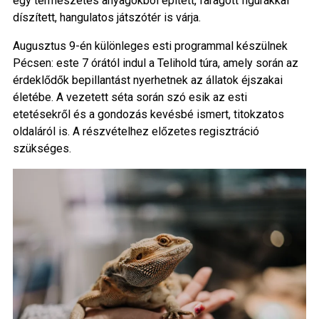
egy természetes anyagokból épített, faragott figurákkal
díszített, hangulatos játszótér is várja.
Augusztus 9-én különleges esti programmal készülnek
Pécsen: este 7 órától indul a Telihold túra, amely során az
érdeklődők bepillantást nyerhetnek az állatok éjszakai
életébe. A vezetett séta során szó esik az esti
etetésekről és a gondozás kevésbé ismert, titokzatos
oldaláról is. A részvételhez előzetes regisztráció
szükséges.