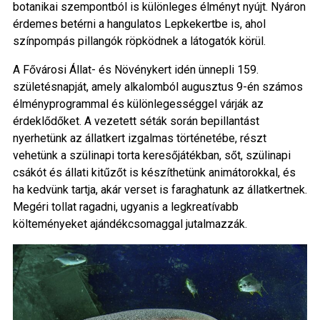
botanikai szempontból is különleges élményt nyújt. Nyáron
érdemes betérni a hangulatos Lepkekertbe is, ahol
színpompás pillangók röpködnek a látogatók körül.
A Fővárosi Állat- és Növénykert idén ünnepli 159.
születésnapját, amely alkalomból augusztus 9-én számos
élményprogrammal és különlegességgel várják az
érdeklődőket. A vezetett séták során bepillantást
nyerhetünk az állatkert izgalmas történetébe, részt
vehetünk a szülinapi torta keresőjátékban, sőt, szülinapi
csákót és állati kitűzőt is készíthetünk animátorokkal, és
ha kedvünk tartja, akár verset is faraghatunk az állatkertnek.
Megéri tollat ragadni, ugyanis a legkreatívabb
költeményeket ajándékcsomaggal jutalmazzák.