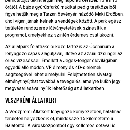
bemutatóját tekinthetjük meg naponta kétszer, 13 és 15
órától. A bájos gyűrűsfarkú makikat pedig testközelből
figyelhetjük meg a Tarzan ösvényén húzódó Maki Erdőben,
ahol vígan járnak-kelnek a vendégek között. A park egész
területén rendszeres látványetetések színesítik a
programot, amelyekhez szintén érdemes csatlakozni.
Az állatpark fő attrakciói közé tartozik az Ócenárium a
lenyűgöző cápás alagútjával, illetve az ázsiai dzsungel az
óriás vízeséssel. Emellett a Jeges-tenger élővilágában
egyedülálló módon, VR élmény és 4D-s elemek
segítségével lehet elmélyülni. Felejthetetlen sivatagi
élményt nyújthat továbbá a tevegelés, amelyre külön jegy
megvásárlásával nyílik lehetőség az állatkertben.
VESZPRÉMI ÁLLATKERT
A Veszprémi Állatkert lenyűgöző környezetben, hatalmas
területen helyezkedik el, mindössze 15 kilométerre a
Balatontól. A városközpontból egy kellemes sétával is