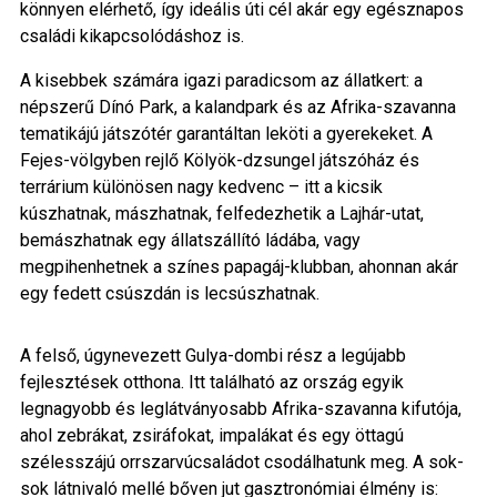
könnyen elérhető, így ideális úti cél akár egy egésznapos
családi kikapcsolódáshoz is.
A kisebbek számára igazi paradicsom az állatkert: a
népszerű Dínó Park, a kalandpark és az Afrika-szavanna
tematikájú játszótér garantáltan leköti a gyerekeket. A
Fejes-völgyben rejlő Kölyök-dzsungel játszóház és
terrárium különösen nagy kedvenc – itt a kicsik
kúszhatnak, mászhatnak, felfedezhetik a Lajhár-utat,
bemászhatnak egy állatszállító ládába, vagy
megpihenhetnek a színes papagáj-klubban, ahonnan akár
egy fedett csúszdán is lecsúszhatnak.
A felső, úgynevezett Gulya-dombi rész a legújabb
fejlesztések otthona. Itt található az ország egyik
legnagyobb és leglátványosabb Afrika-szavanna kifutója,
ahol zebrákat, zsiráfokat, impalákat és egy öttagú
szélesszájú orrszarvúcsaládot csodálhatunk meg. A sok-
sok látnivaló mellé bőven jut gasztronómiai élmény is: