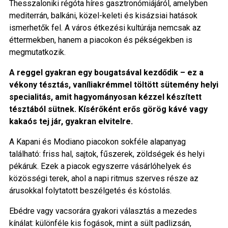
Thesszaloniki régóta híres gasztronómiájáról, amelyben
mediterrán, balkáni, közel-keleti és kisázsiai hatások
ismerhetők fel. A város étkezési kultúrája nemcsak az
éttermekben, hanem a piacokon és pékségekben is
megmutatkozik.
A reggel gyakran egy bougatsával kezdődik – ez a
vékony tésztás, vaníliakrémmel töltött sütemény helyi
specialitás, amit hagyományosan kézzel készített
tésztából sütnek. Kísérőként erős görög kávé vagy
kakaós tej jár, gyakran elvitelre.
A Kapani és Modiano piacokon sokféle alapanyag
található: friss hal, sajtok, fűszerek, zöldségek és helyi
pékáruk. Ezek a piacok egyszerre vásárlóhelyek és
közösségi terek, ahol a napi ritmus szerves része az
árusokkal folytatott beszélgetés és kóstolás.
Ebédre vagy vacsorára gyakori választás a mezedes
kínálat: különféle kis fogások, mint a sült padlizsán,