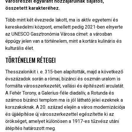
városrészei egyaránt hozzájárulnak sajátos,
összetett karakteréhez.
Több mint két évezrede lakott, ma is aktív egyetemi és
kereskedelmi központ, emellett pedig 2021-ben elnyerte
az UNESCO Gasztronómia Városa címet: a városban
éppúgy jelen van a történelem, mint a kortárs kulináris és
kulturális élet.
TÖRTÉNELEM RÉTEGEI
Thesszalonikit i. e. 315-ben alapították, majd a következő
évszázadok során a római, bizánci és oszmán uralom is
formálta városszerkezetét, vallási és építészeti arculatát.
A Fehér Torony, a Galerius-féle diadalív, a Rotunda és
számos bizánci templom ma is jól látható jelei ezeknek a
korszakoknak. A 20. század elején a város modernizációja
és újjáépítése új városszerkezettel egészítette ki az
örökséget, amelyet különösen a 1917-es tűzvész utáni
átépítés határozott meg.