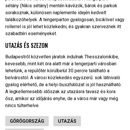
sétány (Nikis sétány) mentén kávézók, bárok és parkok
sorakoznak, különösen naplemente idején kedvelt
találkozóhelyek. A tengerparton gyalogosan, biciklivel vagy
rollerrel is jól lehet közlekedni, és gyakran szerveznek itt
szabadtéri eseményeket.
UTAZÁS ÉS SZEZON
Budapestről közvetlen járatok indulnak Thesszalonikibe,
kevesebb, mint két óra alatt már a tengerparti városban
lehetünk, a repülőtér körülbelül 30 percre található a
belvárostól. A városi közlekedés egyszerű: sok látnivaló
gyalog elérhető, de a helyi buszhálózat is jól használható.
A legkellemesebb időszak az utazásra tavasz és kora
ősz, amikor az időjárás enyhe, de a város már vagy még
nincs túlterhelve.
GÖRÖGORSZÁG
UTAZÁS