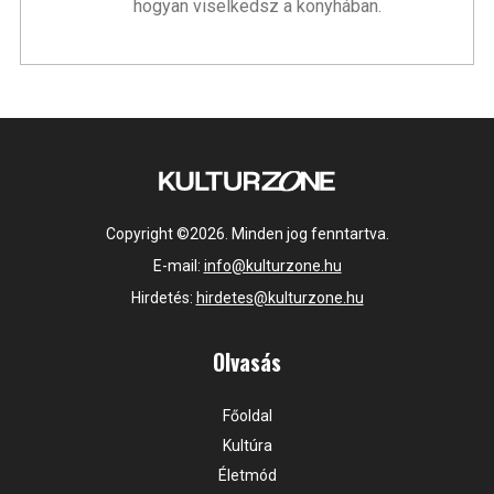
hogyan viselkedsz a konyhában.
Copyright ©2026. Minden jog fenntartva.
E-mail:
info@kulturzone.hu
Hirdetés:
hirdetes@kulturzone.hu
Olvasás
Főoldal
Kultúra
Életmód