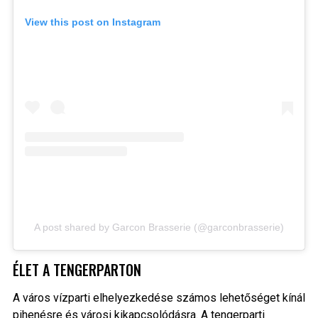
View this post on Instagram
A post shared by Garcon Brasserie (@garconbrasserie)
ÉLET A TENGERPARTON
A város vízparti elhelyezkedése számos lehetőséget kínál
pihenésre és városi kikapcsolódásra. A tengerparti