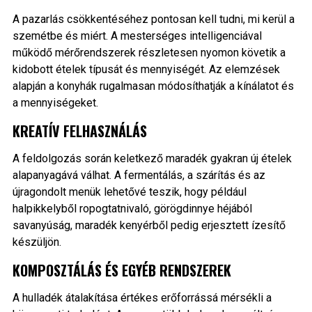
A pazarlás csökkentéséhez pontosan kell tudni, mi kerül a
szemétbe és miért. A mesterséges intelligenciával
működő mérőrendszerek részletesen nyomon követik a
kidobott ételek típusát és mennyiségét. Az elemzések
alapján a konyhák rugalmasan módosíthatják a kínálatot és
a mennyiségeket.
KREATÍV FELHASZNÁLÁS
A feldolgozás során keletkező maradék gyakran új ételek
alapanyagává válhat. A fermentálás, a szárítás és az
újragondolt menük lehetővé teszik, hogy például
halpikkelyből ropogtatnivaló, görögdinnye héjából
savanyúság, maradék kenyérből pedig erjesztett ízesítő
készüljön.
KOMPOSZTÁLÁS ÉS EGYÉB RENDSZEREK
A hulladék átalakítása értékes erőforrássá mérsékli a