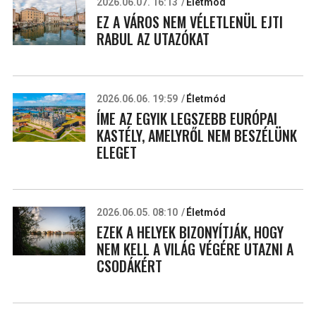
2026.06.07. 16:13
Életmód
EZ A VÁROS NEM VÉLETLENÜL EJTI
RABUL AZ UTAZÓKAT
2026.06.06. 19:59
Életmód
ÍME AZ EGYIK LEGSZEBB EURÓPAI
KASTÉLY, AMELYRŐL NEM BESZÉLÜNK
ELEGET
2026.06.05. 08:10
Életmód
EZEK A HELYEK BIZONYÍTJÁK, HOGY
NEM KELL A VILÁG VÉGÉRE UTAZNI A
CSODÁKÉRT