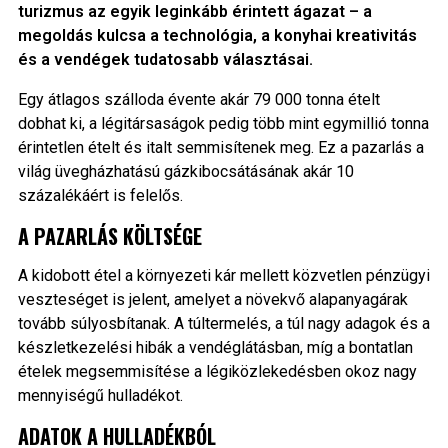
turizmus az egyik leginkább érintett ágazat – a
megoldás kulcsa a technológia, a konyhai kreativitás
és a vendégek tudatosabb választásai.
Egy átlagos szálloda évente akár 79 000 tonna ételt
dobhat ki, a légitársaságok pedig több mint egymillió tonna
érintetlen ételt és italt semmisítenek meg. Ez a pazarlás a
világ üvegházhatású gázkibocsátásának akár 10
százalékáért is felelős.
A PAZARLÁS KÖLTSÉGE
A kidobott étel a környezeti kár mellett közvetlen pénzügyi
veszteséget is jelent, amelyet a növekvő alapanyagárak
tovább súlyosbítanak. A túltermelés, a túl nagy adagok és a
készletkezelési hibák a vendéglátásban, míg a bontatlan
ételek megsemmisítése a légiközlekedésben okoz nagy
mennyiségű hulladékot.
ADATOK A HULLADÉKBÓL