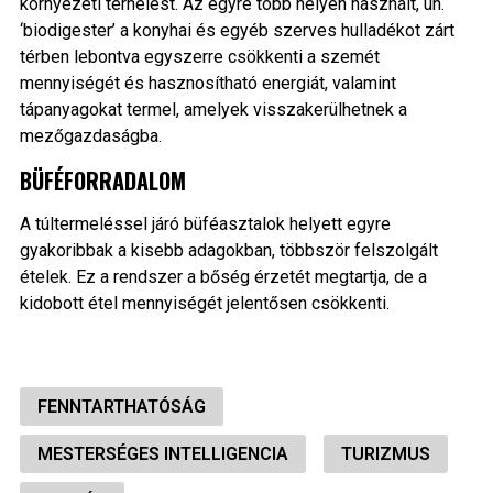
környezeti terhelést. Az egyre több helyen használt, ún.
‘biodigester’ a konyhai és egyéb szerves hulladékot zárt
térben lebontva egyszerre csökkenti a szemét
mennyiségét és hasznosítható energiát, valamint
tápanyagokat termel, amelyek visszakerülhetnek a
mezőgazdaságba.
BÜFÉFORRADALOM
A túltermeléssel járó büféasztalok helyett egyre
gyakoribbak a kisebb adagokban, többször felszolgált
ételek. Ez a rendszer a bőség érzetét megtartja, de a
kidobott étel mennyiségét jelentősen csökkenti.
FENNTARTHATÓSÁG
MESTERSÉGES INTELLIGENCIA
TURIZMUS