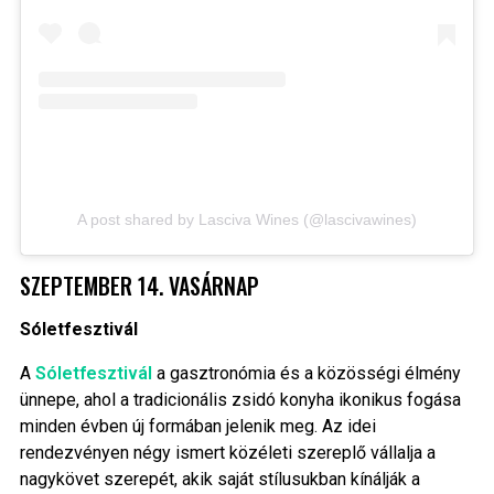
A post shared by Lasciva Wines (@lascivawines)
SZEPTEMBER 14. VASÁRNAP
Sóletfesztivál
A
Sóletfesztivál
a gasztronómia és a közösségi élmény
ünnepe, ahol a tradicionális zsidó konyha ikonikus fogása
minden évben új formában jelenik meg. Az idei
rendezvényen négy ismert közéleti szereplő vállalja a
nagykövet szerepét, akik saját stílusukban kínálják a