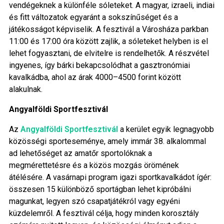
vendégeknek a különféle sóleteket. A magyar, izraeli, indiai
és fitt változatok egyaránt a sokszínűséget és a
játékosságot képviselik. A fesztivál a Városháza parkban
11:00 és 17:00 óra között zajlik, a sóleteket helyben is el
lehet fogyasztani, de elvitelre is rendelhetők. A részvétel
ingyenes, így bárki bekapcsolódhat a gasztronómiai
kavalkádba, ahol az árak 4000–4500 forint között
alakulnak.
Angyalföldi Sportfesztivál
Az
Angyalföldi Sportfesztivál
a kerület egyik legnagyobb
közösségi sporteseménye, amely immár 38. alkalommal
ad lehetőséget az amatőr sportolóknak a
megmérettetésre és a közös mozgás örömének
átélésére. A vasárnapi program igazi sportkavalkádot ígér:
összesen 15 különböző sportágban lehet kipróbálni
magunkat, legyen szó csapatjátékról vagy egyéni
küzdelemről. A fesztivál célja, hogy minden korosztály