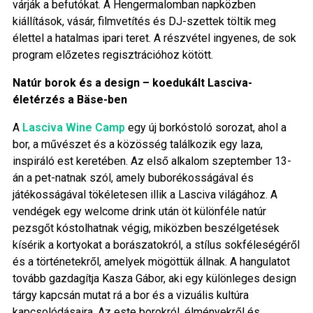
várják a befutókat. A Hengermalomban napközben
kiállítások, vásár, filmvetítés és DJ-szettek töltik meg
élettel a hatalmas ipari teret. A részvétel ingyenes, de sok
program előzetes regisztrációhoz kötött.
Natúr borok és a design – koedukált Lasciva-
életérzés a Bäse-ben
A
Lasciva Wine Camp
egy új borkóstoló sorozat, ahol a
bor, a művészet és a közösség találkozik egy laza,
inspiráló est keretében. Az első alkalom szeptember 13-
án a pet-natnak szól, amely buborékosságával és
játékosságával tökéletesen illik a Lasciva világához. A
vendégek egy welcome drink után öt különféle natúr
pezsgőt kóstolhatnak végig, miközben beszélgetések
kísérik a kortyokat a borászatokról, a stílus sokféleségéről
és a történetekről, amelyek mögöttük állnak. A hangulatot
tovább gazdagítja Kasza Gábor, aki egy különleges design
tárgy kapcsán mutat rá a bor és a vizuális kultúra
kapcsolódásaira. Az este borokról, élményekről és