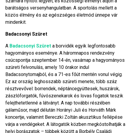
számára nyitott legyen, és közösségi élményt adjon a
barátságos versenyhangulatban. A sportolás mellett a
közös élmény és az egészséges életmód ünnepe vár
mindenkit.
Badacsonyi Szüret
A
Badacsonyi Szüret
a borvidék egyik legfontosabb
hagyományos eseménye. A háromnapos rendezvény
csúcspontja szeptember 14-én, vasárnap a hagyományos
szüreti felvonulás, amely 10 órakor indul
Badacsonytomajból, és a 71-es főút mentén vonul végig.
Ez az ország leghosszabb szüreti menete, több száz
résztvevővel: borrendek, néptáncegyüttesek, huszárok,
zászlóforgatók, fúvószenekarok és lovas fogatok teszik
felejthetetlenné a látványt. A nap további részében
gálaműsor, majd délután Horányi Juli és Horváth Márk
koncertje, valamint Bereczki Zoltán akusztikus fellépése
várja a vendégeket. A látogatók közben megkóstolhatják a
helyi borászatok – többek között a Borbély Családi