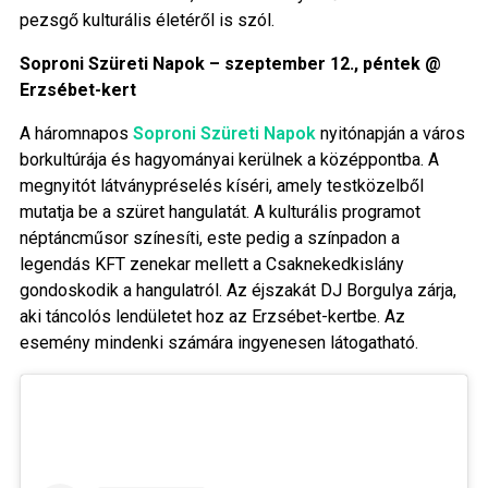
pezsgő kulturális életéről is szól.
Soproni Szüreti Napok – szeptember 12., péntek @
Erzsébet-kert
A háromnapos
Soproni Szüreti Napok
nyitónapján a város
borkultúrája és hagyományai kerülnek a középpontba. A
megnyitót látványpréselés kíséri, amely testközelből
mutatja be a szüret hangulatát. A kulturális programot
néptáncműsor színesíti, este pedig a színpadon a
legendás KFT zenekar mellett a Csaknekedkislány
gondoskodik a hangulatról. Az éjszakát DJ Borgulya zárja,
aki táncolós lendületet hoz az Erzsébet-kertbe. Az
esemény mindenki számára ingyenesen látogatható.