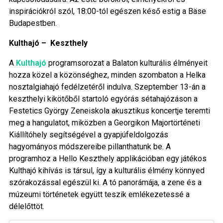
inspirációkról szól, 18:00-tól egészen késő estig a Bäse
Budapestben.
Kulthajó – Keszthely
A
Kulthajó
programsorozat a Balaton kulturális élményeit
hozza közel a közönséghez, minden szombaton a Helka
nosztalgiahajó fedélzetéről indulva. Szeptember 13-án a
keszthelyi kikötőből startoló egyórás sétahajózáson a
Festetics György Zeneiskola akusztikus koncertje teremti
meg a hangulatot, miközben a Georgikon Majortörténeti
Kiállítóhely segítségével a gyapjúfeldolgozás
hagyományos módszereibe pillanthatunk be. A
programhoz a Hello Keszthely applikációban egy játékos
Kulthajó kihívás is társul, így a kulturális élmény könnyed
szórakozással egészül ki. A tó panorámája, a zene és a
múzeumi történetek együtt teszik emlékezetessé a
délelőttöt.