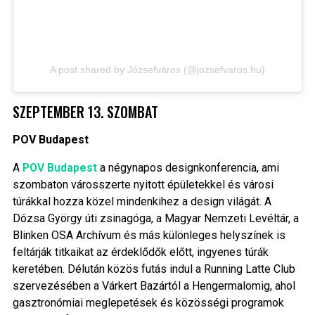
A post shared by Józsefváros (@jozsefvaros.hu)
SZEPTEMBER 13. SZOMBAT
POV Budapest
A
POV Budapest
a négynapos designkonferencia, ami
szombaton városszerte nyitott épületekkel és városi
túrákkal hozza közel mindenkihez a design világát. A
Dózsa György úti zsinagóga, a Magyar Nemzeti Levéltár, a
Blinken OSA Archívum és más különleges helyszínek is
feltárják titkaikat az érdeklődők előtt, ingyenes túrák
keretében. Délután közös futás indul a Running Latte Club
szervezésében a Várkert Bazártól a Hengermalomig, ahol
gasztronómiai meglepetések és közösségi programok