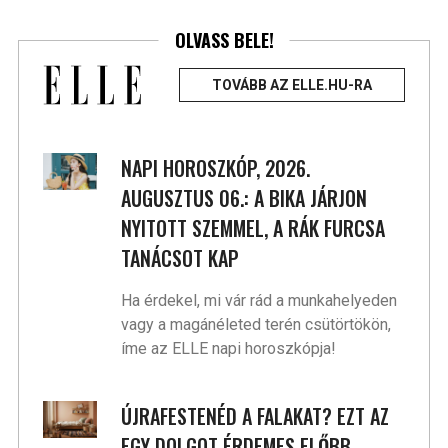
OLVASS BELE!
TOVÁBB AZ ELLE.HU-RA
NAPI HOROSZKÓP, 2026.
AUGUSZTUS 06.: A BIKA JÁRJON
NYITOTT SZEMMEL, A RÁK FURCSA
TANÁCSOT KAP
Ha érdekel, mi vár rád a munkahelyeden
vagy a magánéleted terén csütörtökön,
íme az ELLE napi horoszkópja!
ÚJRAFESTENÉD A FALAKAT? EZT AZ
EGY DOLGOT ÉRDEMES ELŐBB