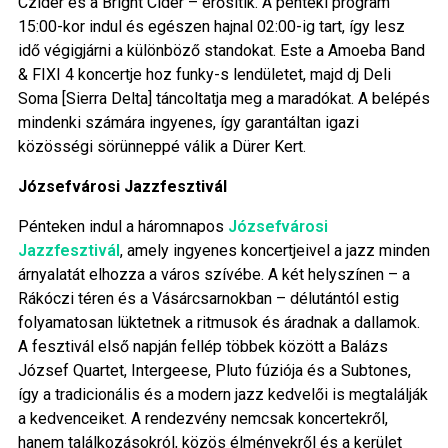
Czider és a Bright Cider – erősítik. A pénteki program
15:00-kor indul és egészen hajnal 02:00-ig tart, így lesz
idő végigjárni a különböző standokat. Este a Amoeba Band
& FIXI 4 koncertje hoz funky-s lendületet, majd dj Deli
Soma [Sierra Delta] táncoltatja meg a maradókat. A belépés
mindenki számára ingyenes, így garantáltan igazi
közösségi sörünneppé válik a Dürer Kert.
Józsefvárosi Jazzfesztivál
Pénteken indul a háromnapos
Józsefvárosi
Jazzfesztivál
, amely ingyenes koncertjeivel a jazz minden
árnyalatát elhozza a város szívébe. A két helyszínen – a
Rákóczi téren és a Vásárcsarnokban – délutántól estig
folyamatosan lüktetnek a ritmusok és áradnak a dallamok.
A fesztivál első napján fellép többek között a Balázs
József Quartet, Intergeese, Pluto fúziója és a Subtones,
így a tradicionális és a modern jazz kedvelői is megtalálják
a kedvenceiket. A rendezvény nemcsak koncertekről,
hanem találkozásokról, közös élményekről és a kerület