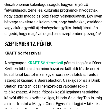
Gasztronómiai különlegességek, hagyományőrző
felvonulások, zenei és kulturális programok hívogatnak,
hogy átadd magad az őszi fesztiválhangulatnak. Egy ilyen
hétvége tökéletes alkalom arra, hogy barátokkal, családdal
vagy akár egyedül új élményeket gyűjts. Indulj útnak, és
engedd, hogy magával ragadjon a szeptemberi pezsgés!
SZEPTEMBER 12. PÉNTEK
KRAFT Sörfesztivál
A négynapos
KRAFT Sörfesztivál
pénteki napján a Dürer
Kertben több mint harminc hazai és külföldi főzde sörei
közül lehet kóstolni, a magyar sörszaküzletek is fontos
szerepet kapnak: a Beerselection, Csakajósör és a Drink
Station standján igazi nemzetközi válogatásokkal
találkozhatsz. A hazai főzdék közül izgalmas tételekkel
készül többek között az Ugar, Hübris és a HopTop is, míg
a cider frontot a Magyar Cider Egyesület tagjai – köztük a