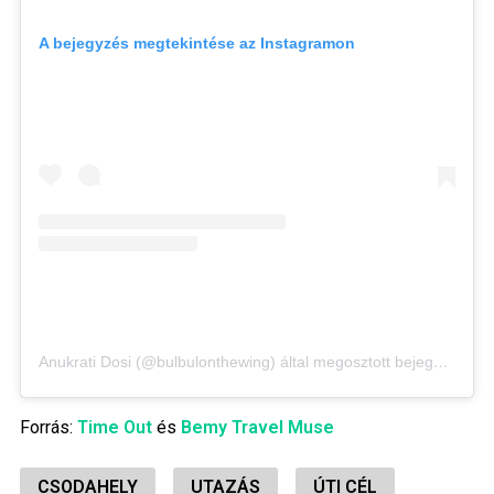
A bejegyzés megtekintése az Instagramon
Anukrati Dosi (@bulbulonthewing) által megosztott bejegyzés
Forrás:
T
ime Out
és
Bemy Travel Muse
CSODAHELY
UTAZÁS
ÚTI CÉL