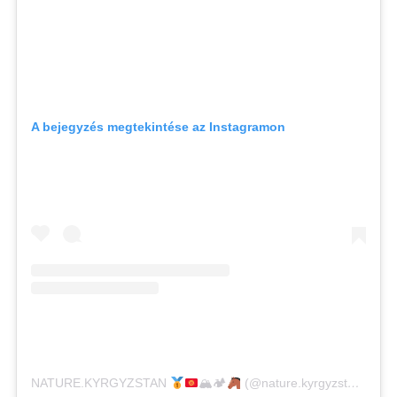
A bejegyzés megtekintése az Instagramon
NATURE.KYRGYZSTAN
🏔🏕
(@nature.kyrgyzstan) által megosztott bejegyzés