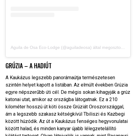
Aguila de Osa Eco-Lodge (@aguiladeosa) által megosztott bejegyzés
GRÚZIA – A HADIÚT
A Kaukázus legszebb panorámaútja természetesen
szintén helyet kapott a listában. Az elmúlt években Grúzia
egyre népszerűbb úti cél. De mégis sokan kihagyják a grúz
katonai utat, amikor az országba látogatnak. Ez a 210
kilométer hosszú út köti össze Grúziát Oroszországgal,
ám a legszebb szakasz kétségkívül Tbiliszi és Kazbegi
között húzódik. Az út a Kaukázus fenséges hegyvonulatai
között halad, és minden kanyar újabb lélegzetelállító
kilátást tartogat. Olyan látnivalók is vannak, mint Pasanauri