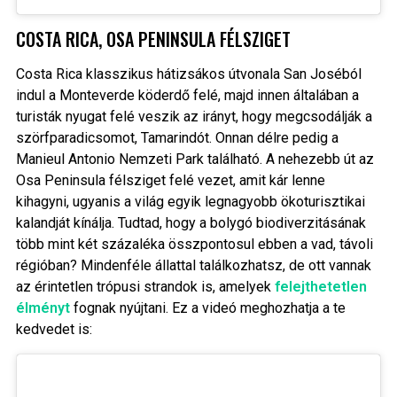
COSTA RICA, OSA PENINSULA FÉLSZIGET
Costa Rica klasszikus hátizsákos útvonala San Joséból
indul a Monteverde köderdő felé, majd innen általában a
turisták nyugat felé veszik az irányt, hogy megcsodálják a
szörfparadicsomot, Tamarindót. Onnan délre pedig a
Manieul Antonio Nemzeti Park található. A nehezebb út az
Osa Peninsula félsziget felé vezet, amit kár lenne
kihagyni, ugyanis a világ egyik legnagyobb ökoturisztikai
kalandját kínálja. Tudtad, hogy a bolygó biodiverzitásának
több mint két százaléka összpontosul ebben a vad, távoli
régióban? Mindenféle állattal találkozhatsz, de ott vannak
az érintetlen trópusi strandok is, amelyek
felejthetetlen
élményt
fognak nyújtani. Ez a videó meghozhatja a te
kedvedet is: