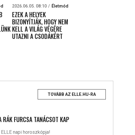
ód
2026.06.05. 08:10
Életmód
B
EZEK A HELYEK
BIZONYÍTJÁK, HOGY NEM
LÜNK
KELL A VILÁG VÉGÉRE
UTAZNI A CSODÁKÉRT
TOVÁBB AZ ELLE.HU-RA
 A RÁK FURCSA TANÁCSOT KAP
 ELLE napi horoszkópja!