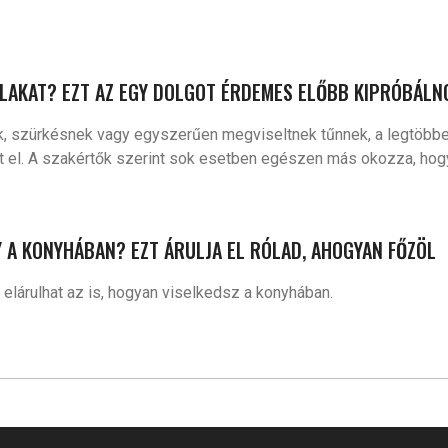
ALAKAT? EZT AZ EGY DOLGOT ÉRDEMES ELŐBB KIPRÓBÁLN
k, szürkésnek vagy egyszerűen megviseltnek tűnnek, a legtöbbe
t el. A szakértők szerint sok esetben egészen más okozza, hogy 
 A KONYHÁBAN? EZT ÁRULJA EL RÓLAD, AHOGYAN FŐZÖL
elárulhat az is, hogyan viselkedsz a konyhában.