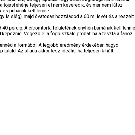
 tojásfehérje teljesen el nem keveredik, és már nem látsz
és puhának kell lennie.
gy is elég), majd óvatosan hozzáadod a 60 ml levét és a reszelt
 40 percig. A citromtorta felületének enyhén barnának kell lennie
képeznie. Végezd el a fogpiszkáló próbát: ha a tészta a fához
 kivennéd a formából. A legjobb eredmény érdekében hagyd
lald. Az állaga akkor lesz ideális, ha teljesen kihűlt.