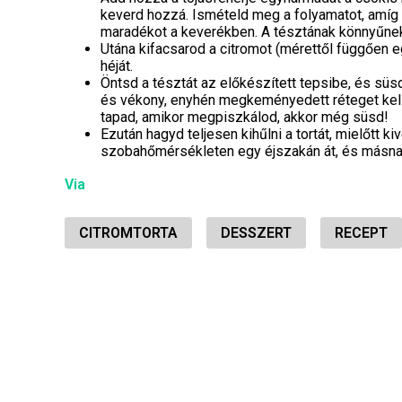
keverd hozzá. Ismételd meg a folyamatot, amíg a
maradékot a keverékben. A tésztának könnyűnek 
Utána kifacsarod a citromot (mérettől függően e
héját.
Öntsd a tésztát az előkészített tepsibe, és süsd
és vékony, enyhén megkeményedett réteget kell 
tapad, amikor megpiszkálod, akkor még süsd!
Ezután hagyd teljesen kihűlni a tortát, mielőtt
szobahőmérsékleten egy éjszakán át, és másnap tá
Via
CITROMTORTA
DESSZERT
RECEPT