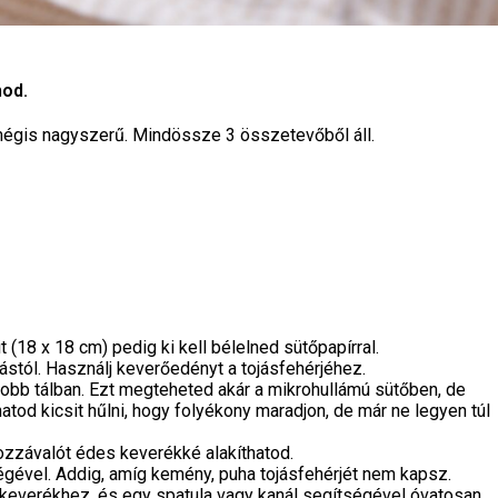
nod.
 mégis nagyszerű. Mindössze 3 összetevőből áll.
 (18 x 18 cm) pedig ki kell bélelned sütőpapírral.
ástól. Használj keverőedényt a tojásfehérjéhez.
obb tálban. Ezt megteheted akár a mikrohullámú sütőben, de
atod kicsit hűlni, hogy folyékony maradjon, de már ne legyen túl
ozzávalót édes keverékké alakíthatod.
ségével. Addig, amíg kemény, puha tojásfehérjét nem kapsz.
 keverékhez, és egy spatula vagy kanál segítségével óvatosan