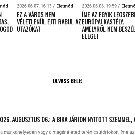
tmód
2026.06.07. 16:13
Életmód
2026.06.06. 19:59
Életm
N
EZ A VÁROS NEM
ÍME AZ EGYIK LEGSZEB
TÁS,
VÉLETLENÜL EJTI RABUL AZ
EURÓPAI KASTÉLY,
FOGOD
UTAZÓKAT
AMELYRŐL NEM BESZÉ
ELEGET
OLVASS BELE!
026. AUGUSZTUS 06.: A BIKA JÁRJON NYITOTT SZEMMEL,
d a munkahelyeden vagy a magánéleted terén csütörtökön, íme az