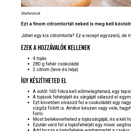
Shutterstock
Ezt a finom citromtortát neked is meg kell kóstol
Jöhet egy kis citromtorta? Ez a recept egyszerű, de
EZEK A HOZZÁVALÓK KELLENEK
4 tojás
280 g fehér csokoládé
2 citrom (leve és héja)
ÍGY KÉSZÍTHETED EL
A sütőt 160 fokra kell előmelegítened, egy tepsit
A tojások fehérjéjét és sárgáját válaszd el egym
Ezt követően olvaszd fel a csokoládét egy nagy
vízgőz fölött is. Amikor készen vagy vele, hagyh
forró.
Most belekeverheted a tojássárgáját, és a két h
Ezután verd fel a tojásfehérjét egy mixer segít
Add hozzá a tojásfehérje egyharmadát a csokis