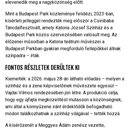
elevenedik meg a nagyközönség előtt.
Mint a Budapest Park közleménye felidézi, 2023-ban,
kísérleti jelleggel rendezték meg először a Csinibaba
Táncdalfesztivált, amely Katona József Színház és a
Budapest Park közös szervezésében valósult meg. Az
élőzenei műsorban a Katona teátrum művészei a
Budapest Parkban gyakran megforduló fellépőkkel állnak
színpadra – írták.
FONTOS RÉSZLETEK DERÜLTEK KI
Kiemelték: a 2026. május 28-án látható előadás – melyen a
színház és a zene képviselőinek művészete egyesül –
Vajdai Vilmos rendezésében jön létre. A produkció célja,
hogy egy újfajta megközelítést mutasson a közönségnek,
ami által a könnyűzene iránt érdeklődők befogadható
módon találkozhatnak a színház világával – tették hozzá.
A kísérőzenét a Meggyes Ádám zenész vezette,