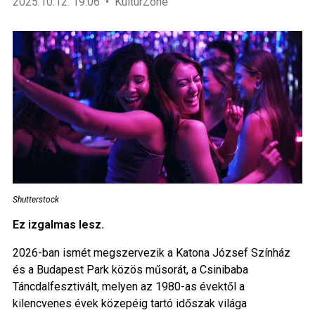
2025.10.12. 19:06
KultúrZone
Shutterstock
Ez izgalmas lesz.
2026-ban ismét megszervezik a Katona József Színház
és a Budapest Park közös műsorát, a Csinibaba
Táncdalfesztivált, melyen az 1980-as évektől a
kilencvenes évek közepéig tartó időszak világa