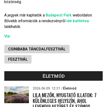
közönség.
A jegyek már kaphatók a
Budapest Park
weboldalon.
Bővebb információk a rendezvényről
ide kattintva
találhatók.
Via
CSINIBABA TÁNCDALFESZTIVÁL
FESZTIVÁL
ÉLETMÓD
2026.06.09. 12:31
Életmód
LILA MEZŐK, NYUGTATÓ ILLATOK: 7
KÜLÖNLEGES HELYSZÍN, AHOL
LEVENDULASZÜRET ÉS SZÁMOS