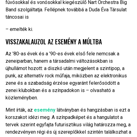
fúvósokkal és vonósokkal kiegészülő Nart Orchestra Big
Band szolgáltatja. Fellépnek továbbá a Duda Éva Társulat
táncosai is
– emelték ki.
VISSZAKALAUZOL AZ ESEMÉNY A MÚLTBA
Az ’80-as évek és a ’90-es évek első fele nemcsak a
zeneiparban, hanem a társadalmi változásokban is
újhullámot hozott: a diszkó után megjelent a szintipop, a
punk, az alternatív rock műfaja, miközben az elektronikus
zene és a szabadság érzése egyaránt felerősödött a
zenei klubokban és a színpadokon is – olvasható a
közleményben.
Mint írták, az
esemény
látványban és hangzásban is ezt a
korszakot idézi meg. A színpadképet és a hangulatot a
tervek szerint egyfajta futurisztikus világ határozza meg, a
rendezvényen régi és új szereplőkkel szintén találkozhat a