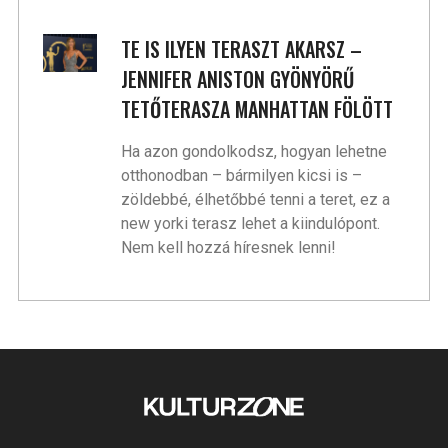
TE IS ILYEN TERASZT AKARSZ –
JENNIFER ANISTON GYÖNYÖRŰ
TETŐTERASZA MANHATTAN FÖLÖTT
Ha azon gondolkodsz, hogyan lehetne
otthonodban – bármilyen kicsi is –
zöldebbé, élhetőbbé tenni a teret, ez a
new yorki terasz lehet a kiindulópont.
Nem kell hozzá híresnek lenni!