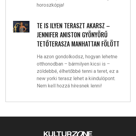
horoszkópja!
TE IS ILYEN TERASZT AKARSZ –
JENNIFER ANISTON GYÖNYÖRŰ
TETŐTERASZA MANHATTAN FÖLÖTT
Ha azon gondolkodsz, hogyan lehetne
otthonodban – bármilyen kicsi is –
zöldebbé, élhetőbbé tenni a teret, ez a
new yorki terasz lehet a kiindulópont.
Nem kell hozzá híresnek lenni!