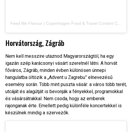
Feed Me Flavour | Copenhagen Food & Travel Content Creator (@feedmeflavour) által megosztott bejegyzés
Horvátország, Zágráb
Nem kell messzire utaznod Magyarországtól, ha egy
igazán szép karácsonyi vásárt szeretnél látni. A horvát
főváros, Zágráb, minden évben különösen ünnepi
hangulatba öltözik a „Advent u Zagrebu” elnevezésű
esemény során. Több mint puszta vásár: a város több terét,
utcáját és alagútját is bevonják a fényekkel, programokkal
és vásár­sátrakkal. Nem csoda, hogy az emberek
rajonganak érte. Emellett pedig különféle koncertekkel is
készülnek mindig a szervezők.