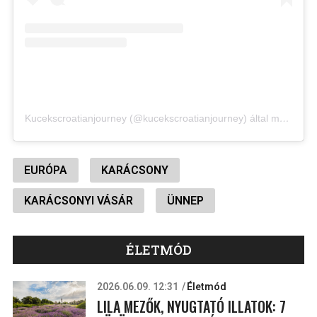
Kucekscroatianjourney (@kucekscroatianjourney) által megosztott bejegyzés
EURÓPA
KARÁCSONY
KARÁCSONYI VÁSÁR
ÜNNEP
ÉLETMÓD
2026.06.09. 12:31
Életmód
LILA MEZŐK, NYUGTATÓ ILLATOK: 7