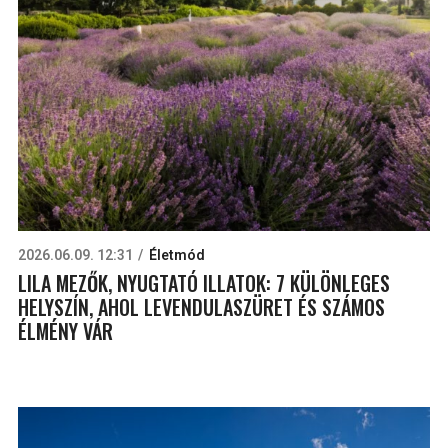
2026.06.09. 12:31
Életmód
LILA MEZŐK, NYUGTATÓ ILLATOK: 7 KÜLÖNLEGES
HELYSZÍN, AHOL LEVENDULASZÜRET ÉS SZÁMOS
ÉLMÉNY VÁR