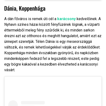
Dánia, Koppenhága
A dán főváros is remek úti cél a
karácsony
kedvelőinek. A
Nyhavn színes házai között fényfüzérek lógnak, a vízparti
éttermekből meleg fény szűrődik ki, és minden sarkon
érezni azt az otthonos és meghitt hangulatot, amiért ezt az
ünnepet szeretjük. Télen Dánia is egy meseországgá
változik, és remek lehetőségekkel várják az érdeklődőket.
Koppenhága minden évszakban gyönyörű, és napközben
mindenképpen fedezd fel a legszebb részeit, este pedig
egy bögre kakaóval a kezedben élvezheted a karácsonyi
vásárt.