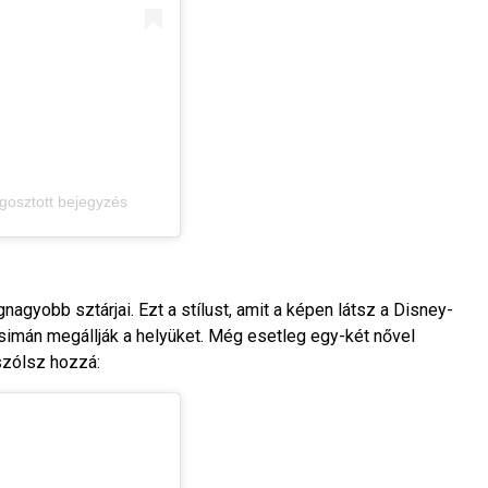
gosztott bejegyzés
agyobb sztárjai. Ezt a stílust, amit a képen látsz a Disney-
simán megállják a helyüket. Még esetleg egy-két nővel
szólsz hozzá: