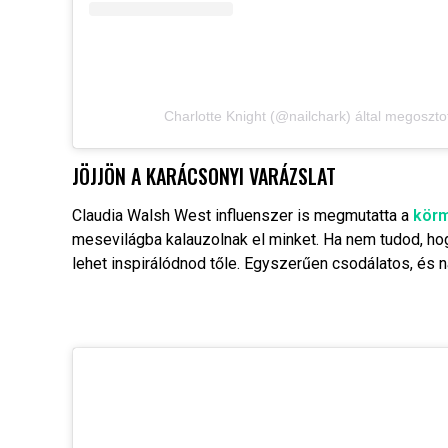
Charlotte Knight (@nailchark) által megoszto
JÖJJÖN A KARÁCSONYI VARÁZSLAT
Claudia Walsh West influenszer is megmutatta a
körm
mesevilágba kalauzolnak el minket. Ha nem tudod, ho
lehet inspirálódnod tőle. Egyszerűen csodálatos, és n