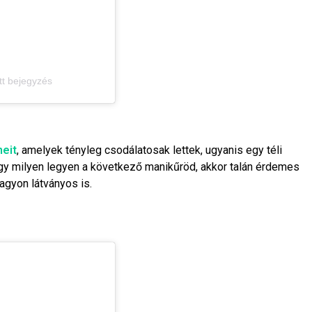
tt bejegyzés
eit
, amelyek tényleg csodálatosak lettek, ugyanis egy téli
gy milyen legyen a következő manikűröd, akkor talán érdemes
agyon látványos is.