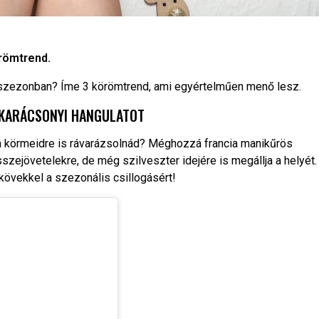
römtrend.
 szezonban? Íme 3 körömtrend, ami egyértelműen menő lesz.
 KARÁCSONYI HANGULATOT
 a körmeidre is rávarázsolnád? Méghozzá francia manikűrös
sszejövetelekre, de még szilveszter idejére is megállja a helyét.
kövekkel a szezonális csillogásért!