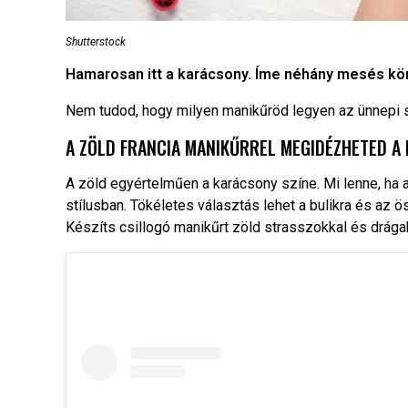
Shutterstock
Hamarosan itt a karácsony. Íme néhány mesés kö
Nem tudod, hogy milyen manikűröd legyen az ünnepi
A ZÖLD FRANCIA MANIKŰRREL MEGIDÉZHETED A
A zöld egyértelműen a karácsony színe. Mi lenne, ha
stílusban. Tökéletes választás lehet a bulikra és az ö
Készíts csillogó manikűrt zöld strasszokkal és drága