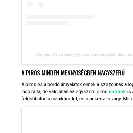
Claudia Walsh West (@claudiamariewalsh) által me
A PIROS MINDEN MENNYISÉGBEN NAGYSZERŰ
A piros és a bordó árnyalatok ennek a szezonnak a legn
inspirálta, de valójában az egyszerű piros
körmök
is 
feldobhatod a manikűrödet, és már kész is vagy. Mit 