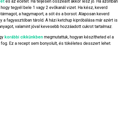
ét
és az ecetet. Ha teljesen összeállt akkor lesz jó. Ha azonban
 hogy tegyél bele 1 vagy 2 evőkanál vizet. Ha kész, keverd
stármagot, a hagymaport, a sót és a borsot. Alaposan keverd
 a fagyasztóban tárold. A házi ketchup kipróbálása már azért is
nyagot, valamint jóval kevesebb hozzáadott cukrot tartalmaz.
egy
korábbi cikkünkben
megmutattuk, hogyan készítheted el a
 fog. Ez a recept sem bonyolult, és tökéletes desszert lehet.