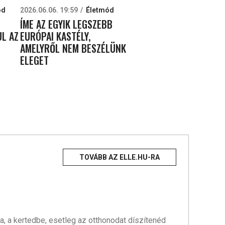
ód
2026.06.06. 19:59
Életmód
ÍME AZ EGYIK LEGSZEBB
UL AZ
EURÓPAI KASTÉLY,
AMELYRŐL NEM BESZÉLÜNK
ELEGET
TOVÁBB AZ ELLE.HU-RA
, a kertedbe, esetleg az otthonodat díszítenéd