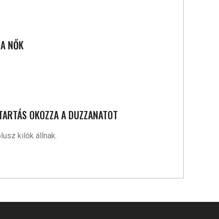
.
 A NŐK
ATARTÁS OKOZZA A DUZZANATOT
usz kilók állnak.