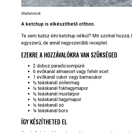
Shutterstock
A ketchup is elkészíthető otthon.
Te sem tudsz élni ketchup nélkül? Mit szólnál hozzá
egyszerű, de annál nagyszerűbb receptet.
EZEKRE A HOZZÁVALÓKRA VAN SZÜKSÉGED
2 doboz paradicsompüré
6 evőkanál almaecet vagy fehér ecet
1 evőkanál cukor vagy barnacukor
½ teáskanál zellermag
½ teáskanál fokhagymapor
½ teáskanál mustárpor
½ teáskanál hagymapor
½ teáskanál só
¼ teáskanál bors
ÍGY KÉSZÍTHETED EL