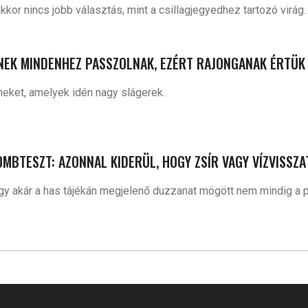
kkor nincs jobb választás, mint a csillagjegyedhez tartozó virág
ÍNEK MINDENHEZ PASSZOLNAK, EZÉRT RAJONGANAK ÉRTÜK
neket, amelyek idén nagy slágerek.
MBTESZT: AZONNAL KIDERÜL, HOGY ZSÍR VAGY VÍZVISSZ
y akár a has tájékán megjelenő duzzanat mögött nem mindig a pl