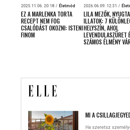
2025.11.06. 20:18
Életmód
2026.06.09. 12:31
Éle
EZ A MARLENKA TORTA
LILA MEZŐK, NYUGT
RECEPT NEM FOG
ILLATOK: 7 KÜLÖNL
CSALÓDÁST OKOZNI: ISTENI
HELYSZÍN, AHOL
FINOM
LEVENDULASZÜRET 
SZÁMOS ÉLMÉNY VÁ
MI A CSILLAGJEGYE
Ha szeretsz személyes