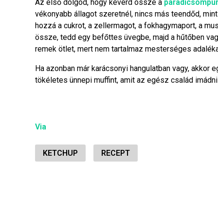
Az első dolgod, hogy keverd össze a
paradicsompür
vékonyabb állagot szeretnél, nincs más teendőd, mint
hozzá a cukrot, a zellermagot, a fokhagymaport, a mu
össze, tedd egy befőttes üvegbe, majd a hűtőben vagy
remek ötlet, mert nem tartalmaz mesterséges adaléka
Ha azonban már karácsonyi hangulatban vagy, akkor 
tökéletes ünnepi muffint, amit az egész család imádni
Via
KETCHUP
RECEPT