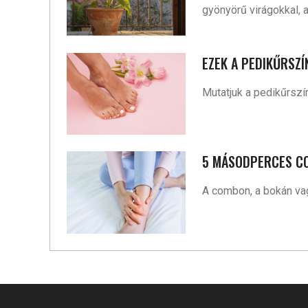
gyönyörű virágokkal, a
EZEK A PEDIKŰRSZ
Mutatjuk a pedikűrszí
5 MÁSODPERCES CO
A combon, a bokán vag