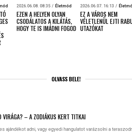
tmód
2026.06.08. 08:35
Életmód
2026.06.07. 16:13
Életm
ATÓ
EZEN A HELYEN OLYAN
EZ A VÁROS NEM
EGES
CSODÁLATOS A KILÁTÁS,
VÉLETLENÜL EJTI RAB
HOGY TE IS IMÁDNI FOGOD
UTAZÓKAT
ÉS
R
OLVASS BELE!
D VIRÁGA? – A ZODIÁKUS KERT TITKAI
 ajándékot adni, vagy egyedi hangulatot varázsolni a teraszodra