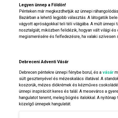
Legyen ünnep a Földön!
Pénteken már megkezdhetjük az ünnepi ráhangolódás, 
Bazárban a lehető legjobb választás. A látogatók bel
vágyott apróságokkal teli téli világába. A múlt ünnep
nosztalgiát, miközben felidézik, hogyan vált világi 
megismerésére és felfedezésre, ha valaki szívesen sé
Debreceni Adventi Vásár
Debrecen péntekre ünnepi fénybe borul, és a
vásár
me
sült gesztenyével és mézeskalács illatával. A stan
koszorúk, mézes diókrémek és kézműves csokoládék
ünnepi inspirációt keres és talál. A meseváros a gyere
hangulatot teremt, meleg bögrés italokkal. A nyitóna
közelgő ünnepek hangulatát.