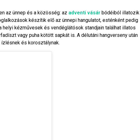
len az ünnep és a közösség: az
adventi vásár
bódéiból illatozik
oglalkozások készítik elő az ünnepi hangulatot, esténként pedig
 a helyi kézművesek és vendéglátósok standjain találhat illatos
yfadíszt vagy puha kötött sapkát is. A délutáni hangverseny után
 ízlésnek és korosztálynak.