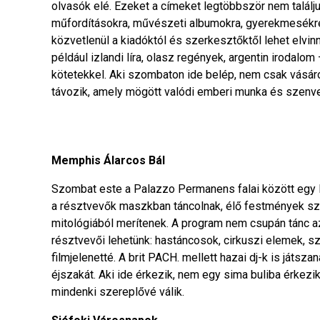
olvasók elé. Ezeket a címeket legtöbbször nem találju
műfordításokra, művészeti albumokra, gyerekmesékre,
közvetlenül a kiadóktól és szerkesztőktől lehet elvi
például izlandi líra, olasz regények, argentin irodal
kötetekkel. Aki szombaton ide belép, nem csak vásáro
távozik, amely mögött valódi emberi munka és szenved
Memphis Álarcos Bál
Szombat este a Palazzo Permanens falai között egy l
a résztvevők maszkban táncolnak, élő festmények szü
mitológiából merítenek. A program nem csupán tánc 
résztvevői lehetünk: hastáncosok, cirkuszi elemek, s
filmjelenetté. A brit PACH. mellett hazai dj-k is játs
éjszakát. Aki ide érkezik, nem egy sima buliba érkezi
mindenki szereplővé válik.