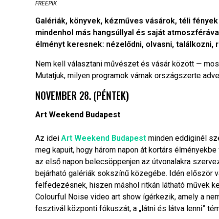
FREEPIK
Galériák, könyvek, kézműves vásárok, téli fények
mindenhol más hangsúllyal és saját atmoszféráva
élményt keresnek: nézelődni, olvasni, találkozni, 
Nem kell választani művészet és vásár között — mo
Mutatjuk, milyen programok várnak országszerte adve
NOVEMBER 28. (PÉNTEK)
Art Weekend Budapest
Az idei
Art Weekend Budapest
minden eddiginél szé
meg kapuit, hogy három napon át kortárs élményekbe vo
az első napon belecsöppenjen az útvonalakra szerve
bejárható galériák sokszínű közegébe. Idén először v
felfedezésnek, hiszen máshol ritkán látható művek k
Colourful Noise video art show ígérkezik, amely a ne
fesztivál központi fókuszát, a „látni és látva lenni” tém