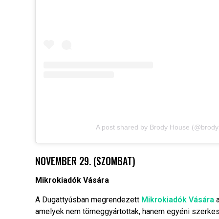
A post shared by Brody House (@brod
NOVEMBER 29. (SZOMBAT)
Mikrokiadók Vására
A Dugattyúsban megrendezett
Mikrokiadók Vására
a
amelyek nem tömeggyártottak, hanem egyéni szerkesz