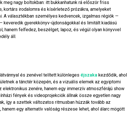
k meg nagy boltokban: itt bukkanhatunk rá először friss
 kortárs irodalomra és kísérletező prózákra, amelyeket
nni. A választékban személyes kedvencek, izgalmas régiók —
om — keveredik gyerekkönyv-újdonságokkal és limitált kiadású
l, hanem felfedez, beszélget, lapoz, és végül olyan könyvvel
ély áll.
átvánnyal és zenével telített különleges
éjszaka
kezdődik, ahol
letnek a tánctér közepén, és a vizuális elemek az egyiptomi
az elektronikus zenére, hanem egy immerzív atmoszférájú show
zínházi fények és videoprojekciók állnak össze egyetlen nagy
zanak, így a szettek változatos ritmusban húzzák tovább az
k, hanem egy alternatív valóság részese lehet, ahol álarc mögött