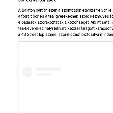
Siófoki Városnapok
A Balaton partján ezen a szombaton egyszerre van je
a forralt bor és a tea, gyerekeknek szóló kézműves f
előadások szórakoztatják a közönséget. Aki itt sétál,
tea-keveréket, helyi lekvárt, kézzel faragott karácson
a 4S Street lép színre, szórakozást biztosítva minden