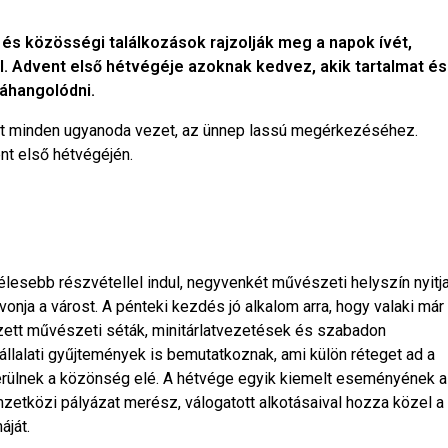
 és közösségi találkozások rajzolják meg a napok ívét,
l. Advent első hétvégéje azoknak kedvez, akik tartalmat és
ráhangolódni.
st minden ugyanoda vezet, az ünnep lassú megérkezéséhez.
nt első hétvégéjén.
lesebb részvétellel indul, negyvenkét művészeti helyszín nyitj
nja a várost. A pénteki kezdés jó alkalom arra, hogy valaki már
zett művészeti séták, minitárlatvezetések és szabadon
állalati gyűjtemények is bemutatkoznak, ami külön réteget ad a
erülnek a közönség elé. A hétvége egyik kiemelt eseményének a
mzetközi pályázat merész, válogatott alkotásaival hozza közel a
áját.