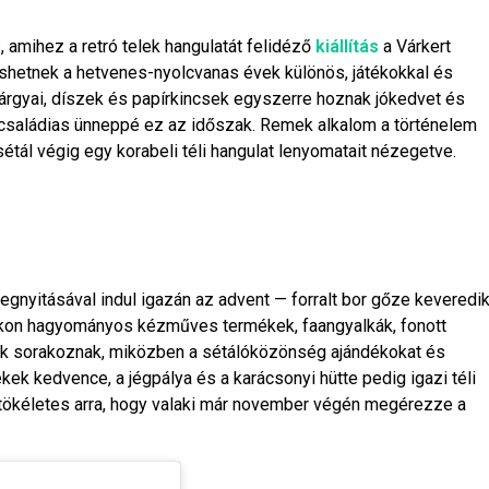
amihez a retró telek hangulatát felidéző
kiállítás
a Várkert
eshetnek a hetvenes-nyolcvanas évek különös, játékokkal és
i tárgyai, díszek és papírkincsek egyszerre hoznak jókedvet és
és családias ünneppé ez az időszak. Remek alkalom a történelem
tál végig egy korabeli téli hangulat lenyomatait nézegetve.
gnyitásával indul igazán az advent — forralt bor gőze keveredi
dokon hagyományos kézműves termékek, faangyalkák, fonott
 sorakoznak, miközben a sétálóközönség ajándékokat és
kek kedvence, a jégpálya és a karácsonyi hütte pedig igazi téli
p tökéletes arra, hogy valaki már november végén megérezze a