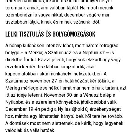
feltétlen konfliktus, inkább tisztulás, amellyel helyet
teremtünk annak, ami valóban táplál. Ha most merünk
szembenézni a vágyainkkal, december végére már
tisztábban látjuk, kinek és minek szánunk időt.
LELKI TISZTULÁS ÉS BOLYGÓMOZGÁSOK
A hónap különösen intenzív lehet, mert három retrográd
bolygó – a Merkúr, a Szaturnusz és a Neptunusz – is
direktbe fordul. Ez azt jelenti, hogy sok elakadt ügy vagy
érzelmi kérdés tisztábban kirajzolódik, akár
kapcsolatokban, akár munkahelyi helyzetekben. A
Szaturnusz november 27-én határhúzást kér tőlünk, a
Mérleg mérlegelése nélkül: amit már nem bírunk tartani, azt
itt az ideje letenni. November 30-án a Vénusz belép a
Nyilasba, és a szerelem könnyebbé, játékosabbá válik.
December 19-én pedig a Nyilas újhold új érzékenységet
hoz, mintha egy láthatatlan iránytű belülről terelne tovább.
A döntések most nem siettetnek, de kérik, hogy legyenek
valódiak és vállalhatóak.