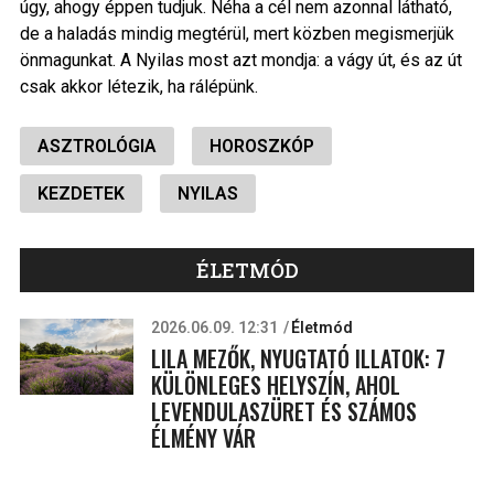
úgy, ahogy éppen tudjuk. Néha a cél nem azonnal látható,
de a haladás mindig megtérül, mert közben megismerjük
önmagunkat. A Nyilas most azt mondja: a vágy út, és az út
csak akkor létezik, ha rálépünk.
ASZTROLÓGIA
HOROSZKÓP
KEZDETEK
NYILAS
ÉLETMÓD
2026.06.09. 12:31
Életmód
LILA MEZŐK, NYUGTATÓ ILLATOK: 7
KÜLÖNLEGES HELYSZÍN, AHOL
LEVENDULASZÜRET ÉS SZÁMOS
ÉLMÉNY VÁR