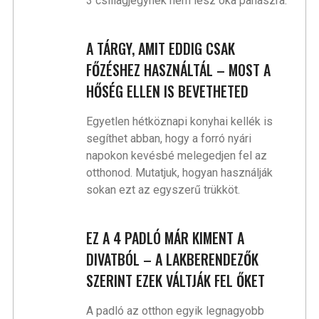
3 csillagjegynek nem lesz oka panaszra.
A TÁRGY, AMIT EDDIG CSAK
FŐZÉSHEZ HASZNÁLTÁL – MOST A
HŐSÉG ELLEN IS BEVETHETED
Egyetlen hétköznapi konyhai kellék is
segíthet abban, hogy a forró nyári
napokon kevésbé melegedjen fel az
otthonod. Mutatjuk, hogyan használják
sokan ezt az egyszerű trükköt.
EZ A 4 PADLÓ MÁR KIMENT A
DIVATBÓL – A LAKBERENDEZŐK
SZERINT EZEK VÁLTJÁK FEL ŐKET
A padló az otthon egyik legnagyobb