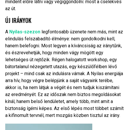
mindent előre látni vagy végiggondolni: most a cselekvés
az út.
ÚJ IRÁNYOK
A
Nyilas-szezon
legfontosabb üzenete nem más, mint az
elindulás felszabadító élménye: nem gondolkodni kell,
hanem belefogni. Most legyen a kíváncsiság az iránytűnk,
és észrevehetjük, hogy minden vágy mögött egy
lehetséges út rejtőzik. Régen halogatott workshop, egy
bátortalanul nézegetett utazás, egy készülőfélben lévő
projekt – mind csak az indulásra várnak. A Nyilas energiája
arra hív, hogy végre belépjünk a saját vágyaink terébe,
akkor is, ha nem látjuk a végét és nem tudjuk kiszámítani
az eredményét. Ez az időszak nem biztos megoldásokat
kínál, hanem belső lendületet, amely több, mint amit a
biztonság ígérni képes. Az első lépés most többet számít
a kifinomult tervnél, mert mozgás közben tisztul az irány.