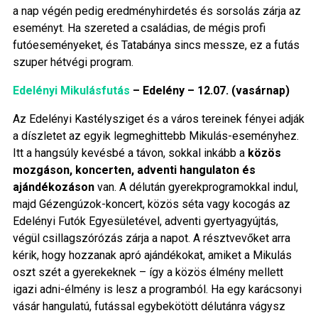
a nap végén pedig eredményhirdetés és sorsolás zárja az
eseményt. Ha szereted a családias, de mégis profi
futóeseményeket, és Tatabánya sincs messze, ez a futás
szuper hétvégi program.
Edelényi Mikulásfutás
– Edelény – 12.07. (vasárnap)
Az Edelényi Kastélysziget és a város tereinek fényei adják
a díszletet az egyik legmeghittebb Mikulás-eseményhez.
Itt a hangsúly kevésbé a távon, sokkal inkább a
közös
mozgáson, koncerten, adventi hangulaton és
ajándékozáson
van. A délután gyerekprogramokkal indul,
majd Gézengúzok-koncert, közös séta vagy kocogás az
Edelényi Futók Egyesületével, adventi gyertyagyújtás,
végül csillagszórózás zárja a napot. A résztvevőket arra
kérik, hogy hozzanak apró ajándékokat, amiket a Mikulás
oszt szét a gyerekeknek – így a közös élmény mellett
igazi adni-élmény is lesz a programból. Ha egy karácsonyi
vásár hangulatú, futással egybekötött délutánra vágysz