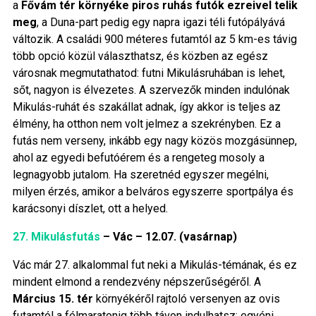
a
Fővám tér környéke piros ruhás futók ezreivel telik
meg
, a Duna-part pedig egy napra igazi téli futópályává
változik. A családi 900 méteres futamtól az 5 km-es távig
több opció közül választhatsz, és közben az egész
városnak megmutathatod: futni Mikulásruhában is lehet,
sőt, nagyon is élvezetes. A szervezők minden indulónak
Mikulás-ruhát és szakállat adnak, így akkor is teljes az
élmény, ha otthon nem volt jelmez a szekrényben. Ez a
futás nem verseny, inkább egy nagy közös mozgásünnep,
ahol az egyedi befutóérem és a rengeteg mosoly a
legnagyobb jutalom. Ha szeretnéd egyszer megélni,
milyen érzés, amikor a belváros egyszerre sportpálya és
karácsonyi díszlet, ott a helyed.
27. Mikulásfutás
– Vác – 12.07. (vasárnap)
Vác már 27. alkalommal fut neki a Mikulás-témának, és ez
mindent elmond a rendezvény népszerűségéről. A
Március 15. tér
környékéről rajtoló versenyen az ovis
futamtól a félmaratonig több távon indulhatsz: egyéni