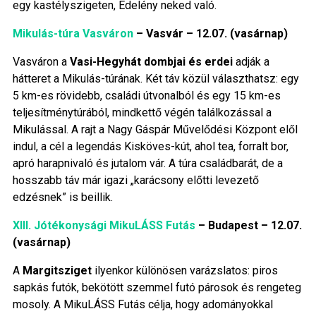
egy kastélyszigeten, Edelény neked való.
Mikulás-túra Vasváron
– Vasvár – 12.07. (vasárnap)
Vasváron a
Vasi-Hegyhát dombjai és erdei
adják a
hátteret a Mikulás-túrának. Két táv közül választhatsz: egy
5 km-es rövidebb, családi útvonalból és egy 15 km-es
teljesítménytúrából, mindkettő végén találkozással a
Mikulással. A rajt a Nagy Gáspár Művelődési Központ elől
indul, a cél a legendás Kisköves-kút, ahol tea, forralt bor,
apró harapnivaló és jutalom vár. A túra családbarát, de a
hosszabb táv már igazi „karácsony előtti levezető
edzésnek” is beillik.
XIII. Jótékonysági MikuLÁSS Futás
– Budapest – 12.07.
(vasárnap)
A
Margitsziget
ilyenkor különösen varázslatos: piros
sapkás futók, bekötött szemmel futó párosok és rengeteg
mosoly. A MikuLÁSS Futás célja, hogy adományokkal