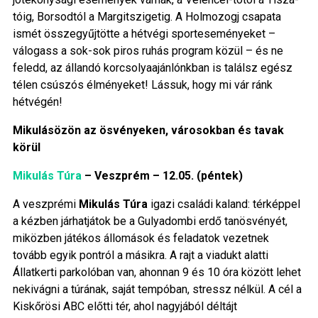
tóig, Borsodtól a Margitszigetig. A Holmozogj csapata
ismét összegyűjtötte a hétvégi sporteseményeket –
válogass a sok-sok piros ruhás program közül – és ne
feledd, az állandó korcsolyaajánlónkban is találsz egész
télen csúszós élményeket! Lássuk, hogy mi vár ránk
hétvégén!
Mikulásözön az ösvényeken, városokban és tavak
körül
Mikulás Túra
– Veszprém – 12.05. (péntek)
A veszprémi
Mikulás Túra
igazi családi kaland: térképpel
a kézben járhatjátok be a Gulyadombi erdő tanösvényét,
miközben játékos állomások és feladatok vezetnek
tovább egyik pontról a másikra. A rajt a viadukt alatti
Állatkerti parkolóban van, ahonnan 9 és 10 óra között lehet
nekivágni a túrának, saját tempóban, stressz nélkül. A cél a
Kiskőrösi ABC előtti tér, ahol nagyjából déltájt