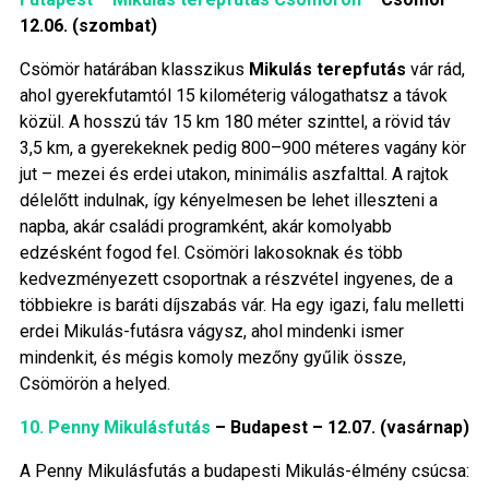
12.06. (szombat)
Csömör határában klasszikus
Mikulás terepfutás
vár rád,
ahol gyerekfutamtól 15 kilométerig válogathatsz a távok
közül. A hosszú táv 15 km 180 méter szinttel, a rövid táv
3,5 km, a gyerekeknek pedig 800–900 méteres vagány kör
jut – mezei és erdei utakon, minimális aszfalttal. A rajtok
délelőtt indulnak, így kényelmesen be lehet illeszteni a
napba, akár családi programként, akár komolyabb
edzésként fogod fel. Csömöri lakosoknak és több
kedvezményezett csoportnak a részvétel ingyenes, de a
többiekre is baráti díjszabás vár. Ha egy igazi, falu melletti
erdei Mikulás-futásra vágysz, ahol mindenki ismer
mindenkit, és mégis komoly mezőny gyűlik össze,
Csömörön a helyed.
10. Penny Mikulásfutás
– Budapest – 12.07. (vasárnap)
A Penny Mikulásfutás a budapesti Mikulás-élmény csúcsa: