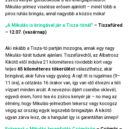
Mikulás-jelmez viselése erősen ajánlott – minél több a
piros ruhás bringás, annál nagyobb a közös móka!
„A Mikulás is bringával jár a Tisza-tónál”
– Tiszafüred
– 12.07. (vasárnap)
Aki inkább a Tisza-tó partján mozogna, annak egy nagy
Mikulás-túrát tudunk ajánlani. Tiszafüredről, az Albatrosz
Kikötő elől indulva 21 kilométeres rövidebb kört vagy
teljes
65 kilométeres tókerülést
választhatsz, akár
bringával, akár futva vagy gyalog. A rajt itt is rugalmas (9–
11 óra), a célzárás 16 órakor van, így van idő élvezni a téli
vízpart minden arcát. A nevezési díjért cserébe oklevél,
egyedi érem, forró tea és zsíros kenyér jár – no meg az
élmény, hogy Mikulás-jelmezben tekersz vagy kocogsz
végig az ország egyik legszebb bringaútján. A kikötő
ugyan zárva lesz, de a hangulat így is garantáltan ünnepi!
Futapest – Mikulás terepfutás Csömörön
– Csömör –