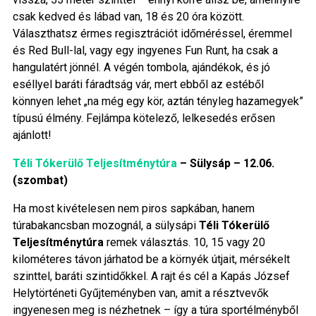
csak kedved és lábad van, 18 és 20 óra között.
Választhatsz érmes regisztrációt időméréssel, éremmel
és Red Bull-lal, vagy egy ingyenes Fun Runt, ha csak a
hangulatért jönnél. A végén tombola, ajándékok, és jó
eséllyel baráti fáradtság vár, mert ebből az estéből
könnyen lehet „na még egy kör, aztán tényleg hazamegyek”
típusú élmény. Fejlámpa kötelező, lelkesedés erősen
ajánlott!
Téli Tókerülő Teljesítménytúra
– Sülysáp – 12.06.
(szombat)
Ha most kivételesen nem piros sapkában, hanem
túrabakancsban mozognál, a sülysápi
Téli Tókerülő
Teljesítménytúra
remek választás. 10, 15 vagy 20
kilométeres távon járhatod be a környék útjait, mérsékelt
szinttel, baráti szintidőkkel. A rajt és cél a Kapás József
Helytörténeti Gyűjteményben van, amit a résztvevők
ingyenesen meg is nézhetnek – így a túra sportélményből