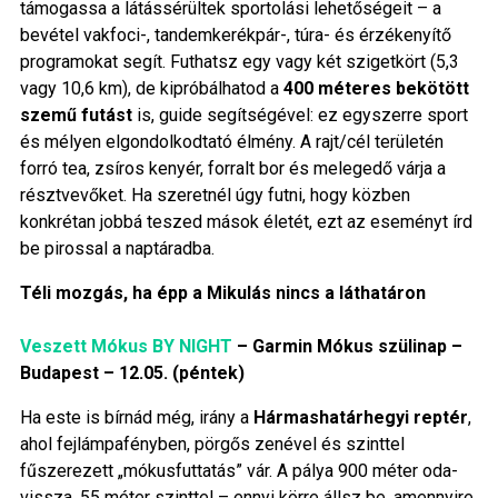
támogassa a látássérültek sportolási lehetőségeit – a
bevétel vakfoci-, tandemkerékpár-, túra- és érzékenyítő
programokat segít. Futhatsz egy vagy két szigetkört (5,3
vagy 10,6 km), de kipróbálhatod a
400 méteres bekötött
szemű futást
is, guide segítségével: ez egyszerre sport
és mélyen elgondolkodtató élmény. A rajt/cél területén
forró tea, zsíros kenyér, forralt bor és melegedő várja a
résztvevőket. Ha szeretnél úgy futni, hogy közben
konkrétan jobbá teszed mások életét, ezt az eseményt írd
be pirossal a naptáradba.
Téli mozgás, ha épp a Mikulás nincs a láthatáron
Veszett Mókus BY NIGHT
– Garmin Mókus szülinap –
Budapest – 12.05. (péntek)
Ha este is bírnád még, irány a
Hármashatárhegyi reptér
,
ahol fejlámpafényben, pörgős zenével és szinttel
fűszerezett „mókusfuttatás” vár. A pálya 900 méter oda-
vissza, 55 méter szinttel – ennyi körre állsz be, amennyire