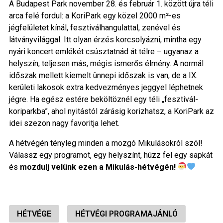
A Budapest Park november 28. és február 1. között újra téli
arca felé fordul: a KoriPark egy közel 2000 m²-es
jégfelületet kínál, fesztiválhangulattal, zenével és
látványvilággal. Itt olyan érzés korcsolyázni, mintha egy
nyári koncert emlékét csúsztatnád át télre – ugyanaz a
helyszín, teljesen más, mégis ismerős élmény. A normál
időszak mellett kiemelt ünnepi időszak is van, de a IX.
kerületi lakosok extra kedvezményes jeggyel léphetnek
jégre. Ha egész estére beköltöznél egy téli „fesztivál-
koriparkba”, ahol nyitástól zárásig korizhatsz, a KoriPark az
idei szezon nagy favoritja lehet.
A hétvégén tényleg minden a mozgó Mikulásokról szól!
Válassz egy programot, egy helyszínt, húzz fel egy sapkát
és
mozdulj velünk ezen a Mikulás-hétvégén!
HÉTVÉGE
HÉTVÉGI PROGRAMAJÁNLÓ