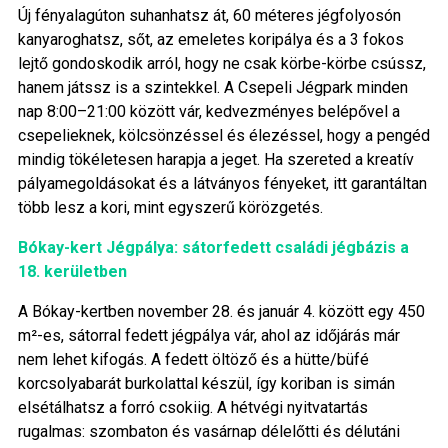
Új fényalagúton suhanhatsz át, 60 méteres jégfolyosón
kanyaroghatsz, sőt, az emeletes koripálya és a 3 fokos
lejtő gondoskodik arról, hogy ne csak körbe-körbe csússz,
hanem játssz is a szintekkel. A Csepeli Jégpark minden
nap 8:00–21:00 között vár, kedvezményes belépővel a
csepelieknek, kölcsönzéssel és élezéssel, hogy a pengéd
mindig tökéletesen harapja a jeget. Ha szereted a kreatív
pályamegoldásokat és a látványos fényeket, itt garantáltan
több lesz a kori, mint egyszerű körözgetés.
Bókay-kert Jégpálya: sátorfedett családi jégbázis a
18. kerületben
A Bókay-kertben november 28. és január 4. között egy 450
m²-es, sátorral fedett jégpálya vár, ahol az időjárás már
nem lehet kifogás. A fedett öltöző és a hütte/büfé
korcsolyabarát burkolattal készül, így koriban is simán
elsétálhatsz a forró csokiig. A hétvégi nyitvatartás
rugalmas: szombaton és vasárnap délelőtti és délutáni