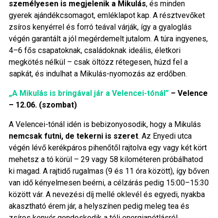
személyesen is megjelenik a Mikulás
, és minden
gyerek ajándékcsomagot, emléklapot kap. A résztvevőket
zsíros kenyérrel és forró teával várják, így a gyaloglás
végén garantált a jól megérdemelt jutalom. A túra ingyenes,
4–6 fős csapatoknak, családoknak ideális, életkori
megkötés nélkül – csak öltözz rétegesen, húzd fel a
sapkát, és indulhat a Mikulás-nyomozás az erdőben.
„A Mikulás is bringával jár a Velencei-tónál”
– Velence
– 12.06. (szombat)
A Velencei-tónál idén is bebizonyosodik, hogy a Mikulás
nemcsak futni, de tekerni is szeret
. Az Enyedi utca
végén lévő kerékpáros pihenőtől rajtolva egy vagy két kört
mehetsz a tó körül – 29 vagy 58 kilométeren próbálhatod
ki magad. A rajtidő rugalmas (9 és 11 óra között), így bőven
van idő kényelmesen beérni, a célzárás pedig 15:00–15:30
között vár. A nevezési díj mellé oklevél és egyedi, nyakba
akasztható érem jár, a helyszínen pedig meleg tea és
zsíros kenyér gondoskodik a téli energiapótlásról.