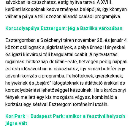
sávokban is csúszhatsz, estig nyitva tartva. A XVIII.
kerületi lakosoknak kedvezményes belépő jár, így könnyen
válhat a pálya a téli szezon állandó családi programjává.
Korcsolyapálya Esztergom: jég a Bazilika városában
Esztergomban a Széchenyi téren november 28. és január 4.
között csillognak a jégkristályok, a pálya ünnepi fényekkel
és igazi kisvárosi téli hangulattal csábít. A nyitvatartás
rugalmas: hétköznap délután–este, hétvégén pedig nappali
és esti idősávokban is csúszhatsz, így simán belefér egy
adventi korizás a programba. Felnőtteknek, gyerekeknek,
helyieknek és „bejáró” látogatóknak is átlátható árakkal és
korcsolyabérlési lehetőséggel készülnek. Ha a karácsonyi
fények mellett egy kis mozgásra vágysz, kombináld a
korizást egy sétával Esztergom történelmi utcáin.
KoriPark – Budapest Park: amikor a fesztiválhelyszín
jégre vált