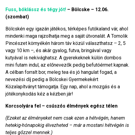
Fuss, bóklássz és tégy jót!
– Bölcske – 12.06.
(szombat)
Bölcskén egy igazán játékos, térképes futókaland vár, ahol
mindenki maga rajzolhatja meg a saját útvonalát. A Tomolik
Pincészet környékén három táv közül választhatsz – 2, 5
vagy 10 km –, és akár gyalog, futva, bringával vagy
kutyával is nekivághatsz. A gyerekeknek külön dombos
mini futam indul, az előnevezők pedig befutóérmet kapnak.
A célban forralt bor, meleg tea és jó hangulat fogad, a
nevezési díj pedig a Bölcskei Gyermekekért
Közalapítványt támogatja. Egy nap, ahol a mozgás és a
jótékonykodás kéz a kézben jár!
Korcsolyára fel – csúszós élmények egész télen
(Ezeket az élményeket nem csak ezen a hétvégén, hanem
hetekig-hónapokig élvezheted – már a mostani hétvégén is
teljes gőzzel mennek.)