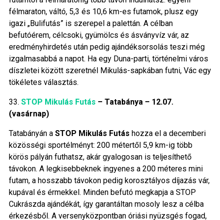
félmaraton, váltó, 5,3 és 10,6 km-es futamok, plusz egy
igazi „Bulifutás” is szerepel a palettán. A célban
befutóérem, célcsoki, gyümölcs és ásványvíz vár, az
eredményhirdetés után pedig ajándéksorsolás teszi még
izgalmasabbá a napot. Ha egy Duna-parti, történelmi város
díszletei között szeretnél Mikulás-sapkában futni, Vác egy
tökéletes választás.
33.
STOP Mikulás Futás
– Tatabánya – 12.07.
(vasárnap)
Tatabányán a
STOP Mikulás Futás
hozza el a decemberi
közösségi sportélményt: 200 métertől 5,9 km-ig több
körös pályán futhatsz, akár gyalogosan is teljesíthető
távokon. A legkisebbeknek ingyenes a 200 méteres mini
futam, a hosszabb távokon pedig korosztályos díjazás vár,
kupával és érmekkel. Minden befutó megkapja a STOP
Cukrászda ajándékát, így garantáltan mosoly lesz a célba
érkezésből. A versenyközpontban óriási nyüzsgés fogad,