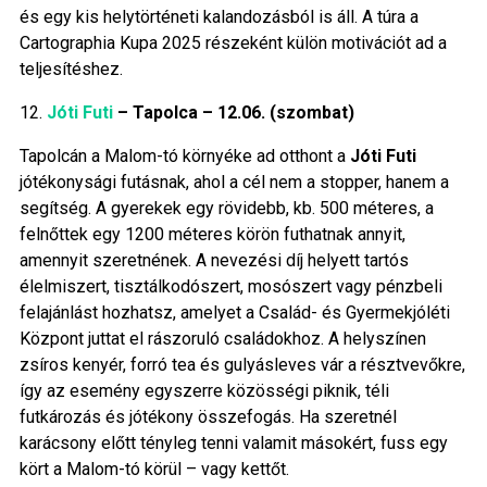
és egy kis helytörténeti kalandozásból is áll. A túra a
Cartographia Kupa 2025 részeként külön motivációt ad a
teljesítéshez.
12.
Jóti Futi
– Tapolca – 12.06. (szombat)
Tapolcán a Malom-tó környéke ad otthont a
Jóti Futi
jótékonysági futásnak, ahol a cél nem a stopper, hanem a
segítség. A gyerekek egy rövidebb, kb. 500 méteres, a
felnőttek egy 1200 méteres körön futhatnak annyit,
amennyit szeretnének. A nevezési díj helyett tartós
élelmiszert, tisztálkodószert, mosószert vagy pénzbeli
felajánlást hozhatsz, amelyet a Család- és Gyermekjóléti
Központ juttat el rászoruló családokhoz. A helyszínen
zsíros kenyér, forró tea és gulyásleves vár a résztvevőkre,
így az esemény egyszerre közösségi piknik, téli
futkározás és jótékony összefogás. Ha szeretnél
karácsony előtt tényleg tenni valamit másokért, fuss egy
kört a Malom-tó körül – vagy kettőt.