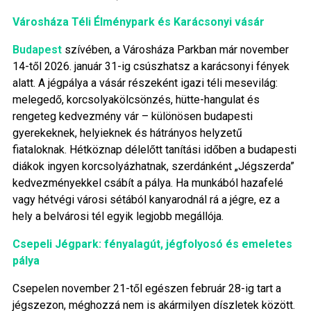
Városháza Téli Élménypark és Karácsonyi vásár
Budapest
szívében, a Városháza Parkban már november
14-től 2026. január 31-ig csúszhatsz a karácsonyi fények
alatt. A jégpálya a vásár részeként igazi téli mesevilág:
melegedő, korcsolyakölcsönzés, hütte-hangulat és
rengeteg kedvezmény vár – különösen budapesti
gyerekeknek, helyieknek és hátrányos helyzetű
fiataloknak. Hétköznap délelőtt tanítási időben a budapesti
diákok ingyen korcsolyázhatnak, szerdánként „Jégszerda”
kedvezményekkel csábít a pálya. Ha munkából hazafelé
vagy hétvégi városi sétából kanyarodnál rá a jégre, ez a
hely a belvárosi tél egyik legjobb megállója.
Csepeli Jégpark: fényalagút, jégfolyosó és emeletes
pálya
Csepelen november 21-től egészen február 28-ig tart a
jégszezon, méghozzá nem is akármilyen díszletek között.