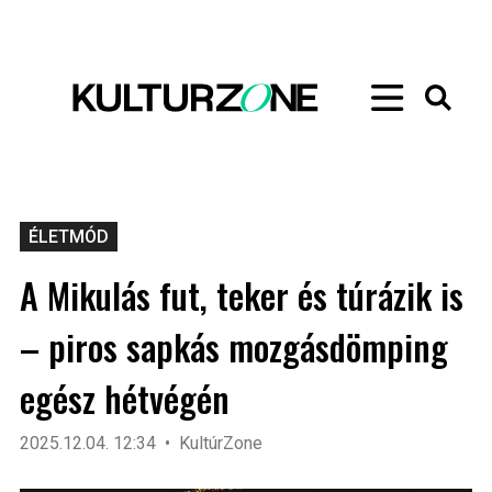
ÉLETMÓD
A Mikulás fut, teker és túrázik is
– piros sapkás mozgásdömping
egész hétvégén
2025.12.04. 12:34
KultúrZone