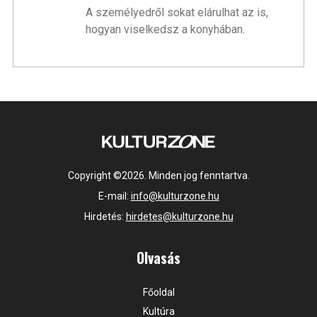
A személyedről sokat elárulhat az is,
hogyan viselkedsz a konyhában.
Copyright ©2026. Minden jog fenntartva.
E-mail:
info@kulturzone.hu
Hirdetés:
hirdetes@kulturzone.hu
Olvasás
Főoldal
Kultúra