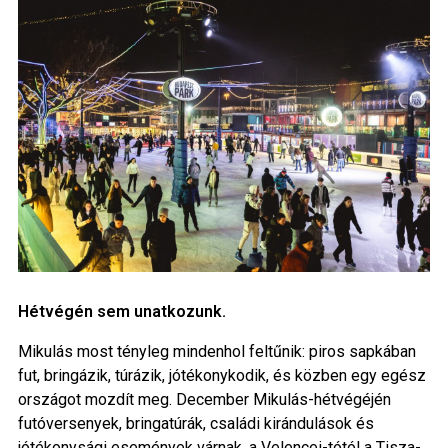
Hétvégén sem unatkozunk.
Mikulás most tényleg mindenhol feltűnik: piros sapkában
fut, bringázik, túrázik, jótékonykodik, és közben egy egész
országot mozdít meg. December Mikulás-hétvégéjén
futóversenyek, bringatúrák, családi kirándulások és
jótékonysági események várnak, a Velencei-tótól a Tisza-