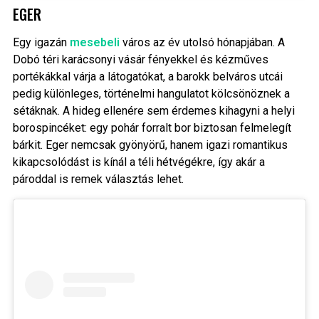
EGER
Egy igazán
mesebeli
város az év utolsó hónapjában. A
Dobó téri karácsonyi vásár fényekkel és kézműves
portékákkal várja a látogatókat, a barokk belváros utcái
pedig különleges, történelmi hangulatot kölcsönöznek a
sétáknak. A hideg ellenére sem érdemes kihagyni a helyi
borospincéket: egy pohár forralt bor biztosan felmelegít
bárkit. Eger nemcsak gyönyörű, hanem igazi romantikus
kikapcsolódást is kínál a téli hétvégékre, így akár a
pároddal is remek választás lehet.