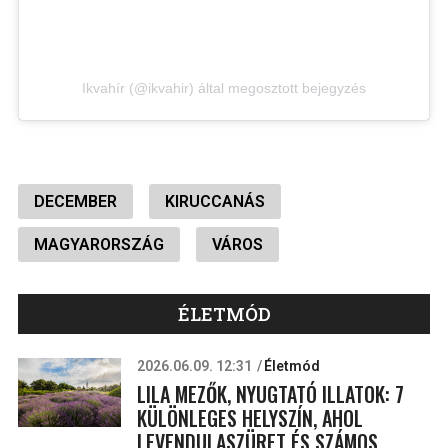
Ikvahír (@ikvahir) által megosztott bejegyzés
DECEMBER
KIRUCCANÁS
MAGYARORSZÁG
VÁROS
ÉLETMÓD
2026.06.09. 12:31
Életmód
LILA MEZŐK, NYUGTATÓ ILLATOK: 7
KÜLÖNLEGES HELYSZÍN, AHOL
LEVENDULASZÜRET ÉS SZÁMOS