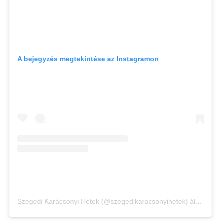
A bejegyzés megtekintése az Instagramon
Szegedi Karácsonyi Hetek (@szegedikaracsonyihetek) által megosztott bejegyzés