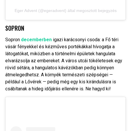
Eger Advent (@egeradvent) által megosztott bejegyzés
SOPRON
Sopron
decemberben
igazi karácsonyi csoda: a Fő téri
vásár fényekkel és kézműves portékákkal hívogatja a
látogatókat, miközben a történelmi épületek hangulata
elvarázsolja az embereket. A város utcái tökéletesek egy
rövid sétára, a hangulatos kávézókban pedig könnyen
átmelegedhetsz. A környék természeti szépségei —
például a Lővérek — pedig még egy kis kirándulásra is
csábítanak a hideg időjárás ellenére is. Ne hagyd ki!