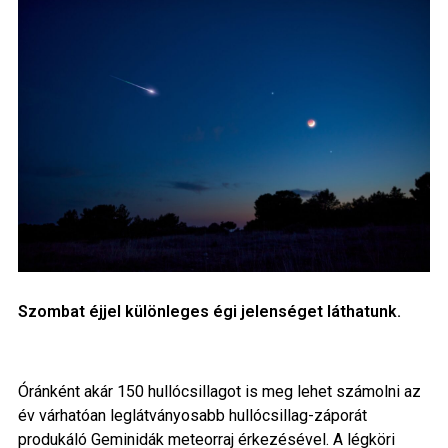
Szombat éjjel különleges égi jelenséget láthatunk.
Óránként akár 150 hullócsillagot is meg lehet számolni az
év várhatóan leglátványosabb hullócsillag-záporát
produkáló Geminidák meteorraj érkezésével. A légköri