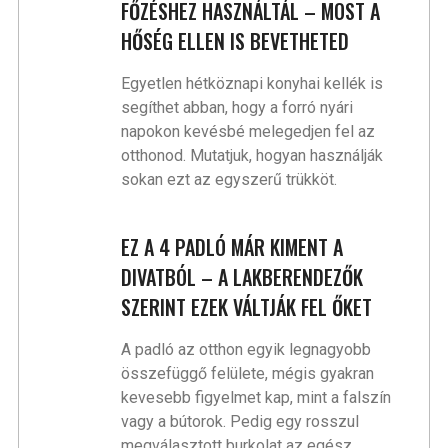
FŐZÉSHEZ HASZNÁLTÁL – MOST A
HŐSÉG ELLEN IS BEVETHETED
Egyetlen hétköznapi konyhai kellék is
segíthet abban, hogy a forró nyári
napokon kevésbé melegedjen fel az
otthonod. Mutatjuk, hogyan használják
sokan ezt az egyszerű trükköt.
EZ A 4 PADLÓ MÁR KIMENT A
DIVATBÓL – A LAKBERENDEZŐK
SZERINT EZEK VÁLTJÁK FEL ŐKET
A padló az otthon egyik legnagyobb
összefüggő felülete, mégis gyakran
kevesebb figyelmet kap, mint a falszín
vagy a bútorok. Pedig egy rosszul
megválasztott burkolat az egész