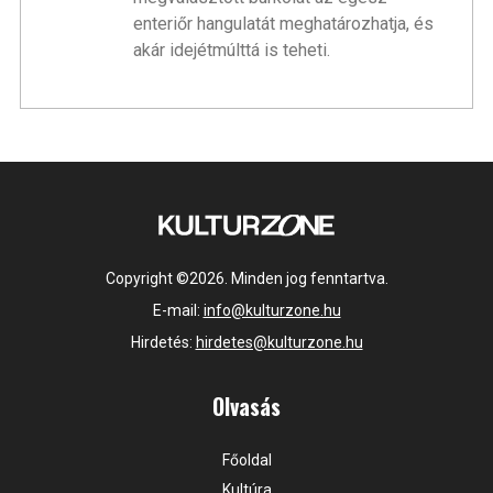
enteriőr hangulatát meghatározhatja, és
akár idejétmúlttá is teheti.
Copyright ©2026. Minden jog fenntartva.
E-mail:
info@kulturzone.hu
Hirdetés:
hirdetes@kulturzone.hu
Olvasás
Főoldal
Kultúra