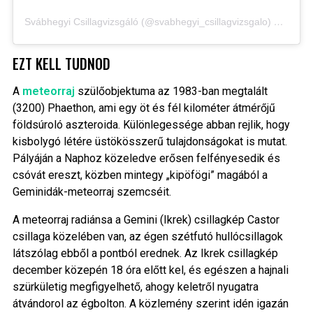
Svábhegyi Csillagvizsgáló (@svabhegyi_csillagvizsgalo) által megosztott bejegyzés
EZT KELL TUDNOD
A
meteorraj
szülőobjektuma az 1983-ban megtalált
(3200) Phaethon, ami egy öt és fél kilométer átmérőjű
földsúroló aszteroida. Különlegessége abban rejlik, hogy
kisbolygó létére üstökösszerű tulajdonságokat is mutat.
Pályáján a Naphoz közeledve erősen felfényesedik és
csóvát ereszt, közben mintegy „kipöfögi” magából a
Geminidák-meteorraj szemcséit.
A meteorraj radiánsa a Gemini (Ikrek) csillagkép Castor
csillaga közelében van, az égen szétfutó hullócsillagok
látszólag ebből a pontból erednek. Az Ikrek csillagkép
december közepén 18 óra előtt kel, és egészen a hajnali
szürkületig megfigyelhető, ahogy keletről nyugatra
átvándorol az égbolton. A közlemény szerint idén igazán