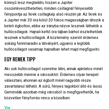
könnyű lesz megtalálni, hiszen a Jupiter
összetéveszthetetlen, minden csillagnál fényesebb
fénypontja az Ikrek csillagkép alsó részén jár. Az Ikrek és
a Jupiter már 20 óra körül 20 fokos magasságban látszik a
keleti égbolton, ebbe az irányba nézve lesznek láthatók a
hullócsillagok. Hajnali kettő óra tájban bárhol észlelhetőek
lesznek a hullócsillagok. A közlemény szerint érdemes
sokáig fennmaradni a látványért, ugyanis a legtöbb
hullócsillagot vasárnap hajnalban lehet majd megfigyelni.
EGY REMEK TIPP
Aki sok hullócsillagot szeretne látni, annak ajánlatos minél
messzebb mennie a városoktól. Érdemes olyan terepet
választani, ahonnan az égbolt minél nagyobb része
zavartalanul látható. A sűrű, fényes tagokból álló és lassú
Geminidák azonban még városból is megfigyelhetők, ha
közvetlen fényforrás nincs a közelben.
Via