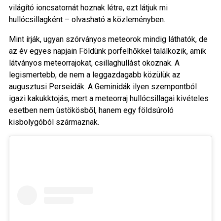
világító ioncsatornát hoznak létre, ezt látjuk mi
hullócsillagként – olvasható a közleményben.
Mint írják, ugyan szórványos meteorok mindig láthatók, de
az év egyes napjain Földünk porfelhőkkel találkozik, amik
látványos meteorrajokat, csillaghullást okoznak. A
legismertebb, de nem a leggazdagabb közülük az
augusztusi Perseidák. A Geminidák ilyen szempontból
igazi kakukktojás, mert a meteorraj hullócsillagai kivételes
esetben nem üstökösből, hanem egy földsúroló
kisbolygóból származnak.