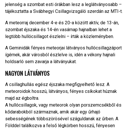
jelenség a szombat esti órákban lesz a leglátványosabb –
tájékoztatta a Svábhegyi Csillagvizsgáló szerdán az MTI-t.
A meteorraj december 4-e és 20-a között aktív, de 13-án,
szombat éjszaka és 14-én vasárnap hajnalban lehet a
legtöbb hullócsillagot észlelni – írták a közleményben.
A Geminidák fényes meteorjai látványos hullócsillagzáport
ígérnek, akár városból észlelve is, idén a vékony hajnali
holdsarló sem zavarja a látványukat.
NAGYON LÁTVÁNYOS
A csillaghullás egész éjszaka megfigyelhető lesz. A
meteoroidok hosszú, látványos, fényes csíkokat húznak
majd az égboltra.
A hullócsillagok, vagy meteorok olyan porszemcsékből és
kődarabokból származnak, amik akár egy űrhajó
sebességének többszörösével száguldanak az űrben. A
Földdel találkozva a felső légkörben hosszú, fényesen