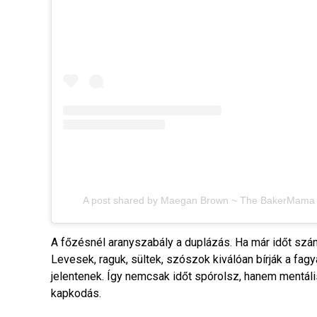
A post shared by Maegan Brown ~ The BakerMam
A főzésnél aranyszabály a duplázás. Ha már időt szán
Levesek, raguk, sültek, szószok kiválóan bírják a fag
jelentenek. Így nemcsak időt spórolsz, hanem mentál
kapkodás.