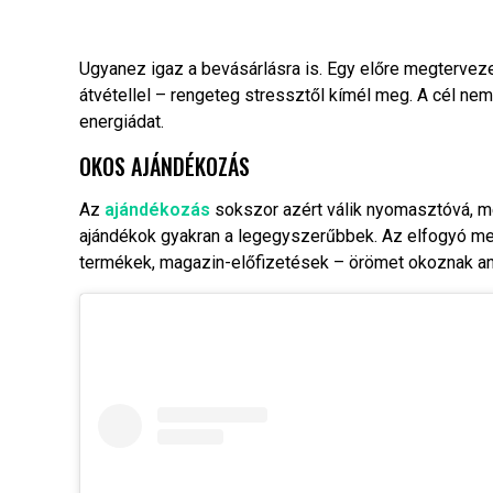
Ugyanez igaz a bevásárlásra is. Egy előre megtervezet
átvétellel – rengeteg stressztől kímél meg. A cél ne
energiádat.
OKOS AJÁNDÉKOZÁS
Az
ajándékozás
sokszor azért válik nyomasztóvá, mer
ajándékok gyakran a legegyszerűbbek. Az elfogyó me
termékek, magazin-előfizetések – örömet okoznak ané