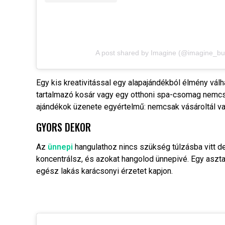
A post shared by Imagine (@imagine_bu
Egy kis kreativitással egy alapajándékból élmény vál
tartalmazó kosár vagy egy otthoni spa-csomag nemcsak
ajándékok üzenete egyértelmű: nemcsak vásároltál val
GYORS DEKOR
Az
ünnepi
hangulathoz nincs szükség túlzásba vitt de
koncentrálsz, és azokat hangolod ünnepivé. Egy aszt
egész lakás karácsonyi érzetet kapjon.