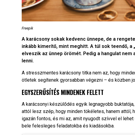
Freepik
A karácsony sokak kedvenc ünnepe, de a rengeteg
inkább kimerítő, mint meghitt. A túl sok teendő, 
elveszik az ünnep örömét. Pedig a hangulat nem 
lenni.
A stresszmentes karácsony titka nem az, hogy minde
ötletek segítenek gyorsabban végezni – és közben job
EGYSZERŰSÍTÉS MINDENEK FELETT
A karácsonyi készülődés egyik legnagyobb buktatója,
attól lesz szép, hogy minden tökéletes, hanem attól, 
igazán fontos, és mi az, amit nyugodt szívvel el lehet
bele felesleges feladatokba és kiadásokba.