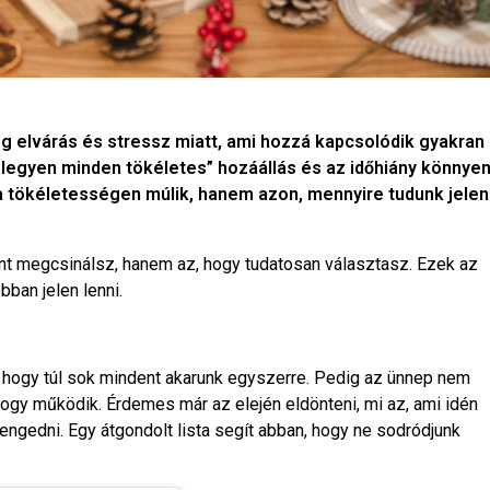
 elvárás és stressz miatt, ami hozzá kapcsolódik gyakran
a „legyen minden tökéletes” hozáállás és az időhiány könnye
a tökéletességen múlik, hanem azon, mennyire tudunk jelen
nt megcsinálsz, hanem az, hogy tudatosan választasz. Ezek az
ban jelen lenni.
 hogy túl sok mindent akarunk egyszerre. Pedig az ünnep nem
hogy működik. Érdemes már az elején eldönteni, mi az, ami idén
 engedni. Egy átgondolt lista segít abban, hogy ne sodródjunk