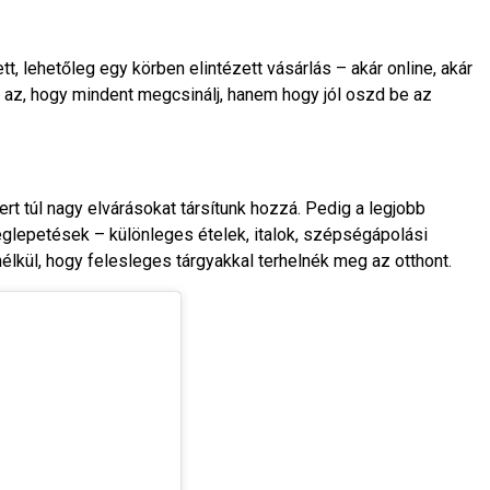
t, lehetőleg egy körben elintézett vásárlás – akár online, akár
m az, hogy mindent megcsinálj, hanem hogy jól oszd be az
t túl nagy elvárásokat társítunk hozzá. Pedig a legjobb
glepetések – különleges ételek, italok, szépségápolási
lkül, hogy felesleges tárgyakkal terhelnék meg az otthont.