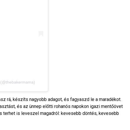
a (@thebakermama)
sz rá, készíts nagyobb adagot, és fagyaszd le a maradékot.
yasztást, és az ünnep előtti rohanós napokon igazi mentőövet
is terhet is leveszel magadról: kevesebb döntés, kevesebb