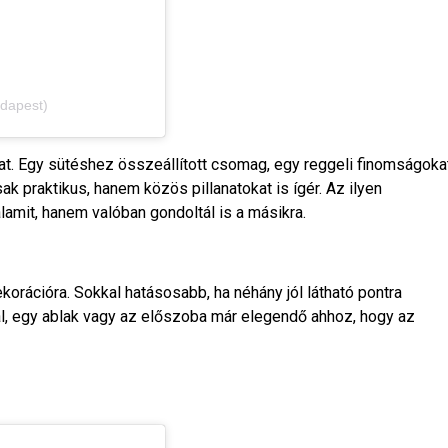
dapest)
hat. Egy sütéshez összeállított csomag, egy reggeli finomságoka
 praktikus, hanem közös pillanatokat is ígér. Az ilyen
amit, hanem valóban gondoltál is a másikra.
korációra. Sokkal hatásosabb, ha néhány jól látható pontra
al, egy ablak vagy az előszoba már elegendő ahhoz, hogy az