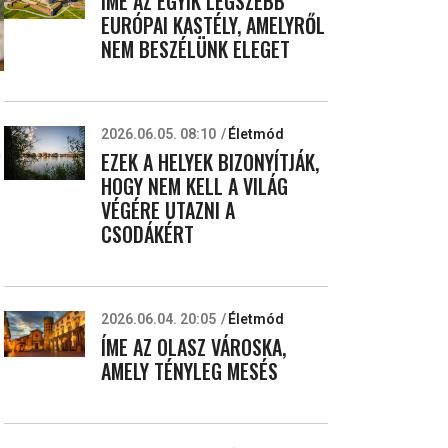
ÍME AZ EGYIK LEGSZEBB
EURÓPAI KASTÉLY, AMELYRŐL
NEM BESZÉLÜNK ELEGET
2026.06.05. 08:10
Életmód
n
EZEK A HELYEK BIZONYÍTJÁK,
HOGY NEM KELL A VILÁG
VÉGÉRE UTAZNI A
CSODÁKÉRT
2026.06.04. 20:05
Életmód
ÍME AZ OLASZ VÁROSKA,
AMELY TÉNYLEG MESÉS