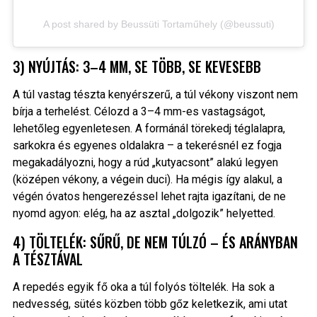
A post shared by Beussüti Tortaműhely (@beussuti)
3) NYÚJTÁS: 3–4 MM, SE TÖBB, SE KEVESEBB
A túl vastag tészta kenyérszerű, a túl vékony viszont nem
bírja a terhelést. Célozd a 3–4 mm-es vastagságot,
lehetőleg egyenletesen. A formánál törekedj téglalapra,
sarkokra és egyenes oldalakra – a tekerésnél ez fogja
megakadályozni, hogy a rúd „kutyacsont” alakú legyen
(középen vékony, a végein duci). Ha mégis így alakul, a
végén óvatos hengerezéssel lehet rajta igazítani, de ne
nyomd agyon: elég, ha az asztal „dolgozik” helyetted.
4) TÖLTELÉK: SŰRŰ, DE NEM TÚLZÓ – ÉS ARÁNYBAN
A TÉSZTÁVAL
A repedés egyik fő oka a túl folyós töltelék. Ha sok a
nedvesség, sütés közben több gőz keletkezik, ami utat