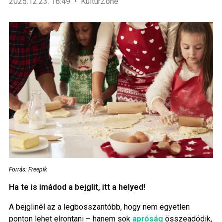
2025.12.23. 16:49
KultúrZone
Forrás: Freepik
Ha te is imádod a bejglit, itt a helyed!
A bejglinél az a legbosszantóbb, hogy nem egyetlen
ponton lehet elrontani – hanem sok
apróság
összeadódik,