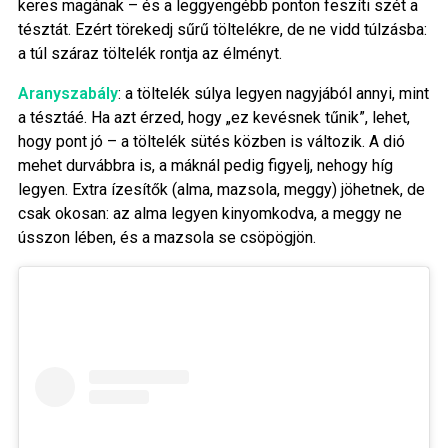
keres magának – és a leggyengébb ponton feszíti szét a
tésztát. Ezért törekedj sűrű töltelékre, de ne vidd túlzásba:
a túl száraz töltelék rontja az élményt.
Aranyszabály
: a töltelék súlya legyen nagyjából annyi, mint
a tésztáé. Ha azt érzed, hogy „ez kevésnek tűnik”, lehet,
hogy pont jó – a töltelék sütés közben is változik. A dió
mehet durvábbra is, a máknál pedig figyelj, nehogy híg
legyen. Extra ízesítők (alma, mazsola, meggy) jöhetnek, de
csak okosan: az alma legyen kinyomkodva, a meggy ne
ússzon lében, és a mazsola se csöpögjön.