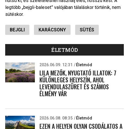
hűtsd ki, és szeletelésnél használj éles, hosszú kést. A
legtöbb „bejgli-baleset” valójában tálaláskor történik, nem
sütéskor.
BEJGLI
KARÁCSONY
SÜTÉS
ÉLETMÓD
2026.06.09. 12:31
Életmód
LILA MEZŐK, NYUGTATÓ ILLATOK: 7
KÜLÖNLEGES HELYSZÍN, AHOL
LEVENDULASZÜRET ÉS SZÁMOS
ÉLMÉNY VÁR
2026.06.08. 08:35
Életmód
EZEN A HELYEN OLYAN CSODÁLATOS A