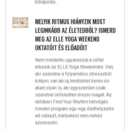
bőrápolás.
MELYIK RITMUS HIÁNYZIK MOST
LEGINKÁBB AZ ÉLETEDBŐL? ISMERD
MEG AZ ELLE YOGA WEEKEND
OKTATÓIT ÉS ELŐADÓIT
Nem mindenki ugyanazzal a céllal
érkezik az ELLE Yoga Weekendre. Van,
aki szeretne a folyamatos stresszből
kilépni, van aki új lendületet keres és
akad olyan is, aki egyszerűen csak
szeretné önfeledten érezni magát. Az
októberi Find Your Rhythm hétvégén
minden program egy-egy élethelyzetre
ad választ, melyekkel nem nehéz
azonosulni.