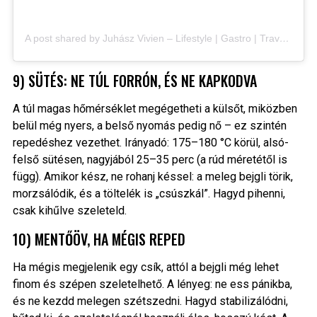
A post shared by Juhász Vivien – Lifestyle | Gastro | Travel (@juhaszvivienn)
9) SÜTÉS: NE TÚL FORRÓN, ÉS NE KAPKODVA
A túl magas hőmérséklet megégetheti a külsőt, miközben
belül még nyers, a belső nyomás pedig nő – ez szintén
repedéshez vezethet. Irányadó: 175–180 °C körül, alsó-
felső sütésen, nagyjából 25–35 perc (a rúd méretétől is
függ). Amikor kész, ne rohanj késsel: a meleg bejgli törik,
morzsálódik, és a töltelék is „csúszkál”. Hagyd pihenni,
csak kihűlve szeleteld.
10) MENTŐÖV, HA MÉGIS REPED
Ha mégis megjelenik egy csík, attól a bejgli még lehet
finom és szépen szeletelhető. A lényeg: ne ess pánikba,
és ne kezdd melegen szétszedni. Hagyd stabilizálódni,