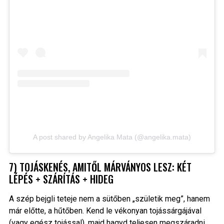
A post shared by Angelika Mata (@angelika.mata)
7) TOJÁSKENÉS, AMITŐL MÁRVÁNYOS LESZ: KÉT
LÉPÉS + SZÁRÍTÁS + HIDEG
A szép bejgli teteje nem a sütőben „születik meg”, hanem
már előtte, a hűtőben. Kend le vékonyan tojássárgájával
(vagy egész tojással), majd hagyd teljesen megszáradni