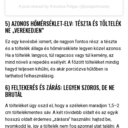
A post shared by Krisztina Polgar (@polgarkriszta)
5) AZONOS HŐMÉRSÉKLET-ELV: TÉSZTA ÉS TÖLTELÉK
NE „VEREKEDJEN”
Ez egy kevésbé ismert, de nagyon fontos rész: a tészta
és a töltelék állaga és hőmérséklete legyen közel azonos.
Ha a töltelék langyos, túl ragacsos vagy túl kemény, az
mind növeli a repedés esélyét. A főzött tölteléket mindig
hagyd teljesen kihűlni, és akár porciózva hűtőben is
tarthatod felhasználásig.
6) FELTEKERÉS ÉS ZÁRÁS: LEGYEN SZOROS, DE NE
BRUTÁL
A tölteléket úgy oszd el, hogy a széleken maradjon 1,5–2
cm töltelékmentes sáv. A két rövidebb oldalt és az egyik
hosszú oldalt érdemes „zárásra” használni: hajtsd be,
nyomkodd le, így a töltelék nem fog azonnal utat találni. A