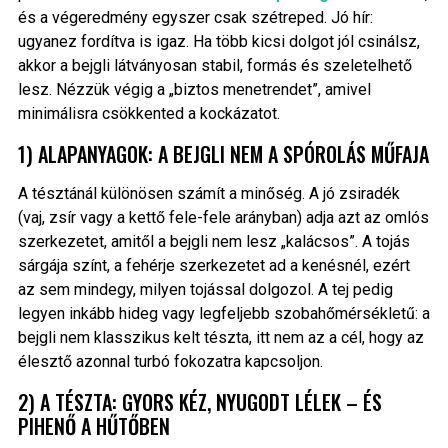
és a végeredmény egyszer csak szétreped. Jó hír:
ugyanez fordítva is igaz. Ha több kicsi dolgot jól csinálsz,
akkor a bejgli látványosan stabil, formás és szeletelhető
lesz. Nézzük végig a „biztos menetrendet”, amivel
minimálisra csökkented a kockázatot.
1) ALAPANYAGOK: A BEJGLI NEM A SPÓROLÁS MŰFAJA
A tésztánál különösen számít a minőség. A jó zsiradék
(vaj, zsír vagy a kettő fele-fele arányban) adja azt az omlós
szerkezetet, amitől a bejgli nem lesz „kalácsos”. A tojás
sárgája színt, a fehérje szerkezetet ad a kenésnél, ezért
az sem mindegy, milyen tojással dolgozol. A tej pedig
legyen inkább hideg vagy legfeljebb szobahőmérsékletű: a
bejgli nem klasszikus kelt tészta, itt nem az a cél, hogy az
élesztő azonnal turbó fokozatra kapcsoljon.
2) A TÉSZTA: GYORS KÉZ, NYUGODT LÉLEK – ÉS
PIHENŐ A HŰTŐBEN