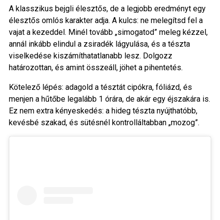
A klasszikus bejgli élesztős, de a legjobb eredményt egy
élesztős omlós karakter adja. A kulcs: ne melegítsd fel a
vajat a kezeddel. Minél tovább „simogatod” meleg kézzel,
annál inkább elindul a zsiradék lágyulása, és a tészta
viselkedése kiszámíthatatlanabb lesz. Dolgozz
határozottan, és amint összeáll, jöhet a pihentetés.
Kötelező lépés: adagold a tésztát cipókra, fóliázd, és
menjen a hűtőbe legalább 1 órára, de akár egy éjszakára is.
Ez nem extra kényeskedés: a hideg tészta nyújthatóbb,
kevésbé szakad, és sütésnél kontrolláltabban „mozog”.