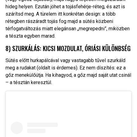
hideg helyen. Ezután jöhet a tojásfehérje-réteg, és azt is
szárítsd meg. A türelem itt konkrétan design: a több
rétegben rászáradt tojás fog majd a sütés közbeni
térfogatváltozás miatt elegánsan „megrepedni”, miközben
a tészta egyben marad.
8) SZURKÁLÁS: KICSI MOZDULAT, ÓRIÁSI KÜLÖNBSÉG
Sütés előtt hurkapálcával vagy vastagabb tűvel szurkáld
meg a rudakat (oldalt is érdemes). Ez nem díszítés: ez a
gőz menekülőútja. Ha kihagyod, a gőz majd saját utat csinál
– a tésztán keresztül.