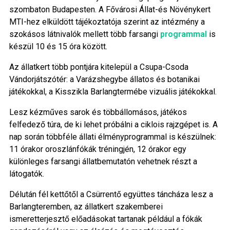
szombaton Budapesten. A Fővárosi Állat-és Növénykert
MTI-hez elküldött tájékoztatója szerint az intézmény a
szokásos látnivalók mellett több farsangi
programmal
is
készül 10 és 15 óra között.
Az állatkert több pontjára kitelepül a Csupa-Csoda
Vándorjátszótér: a Varázshegybe állatos és botanikai
játékokkal, a Kisszikla Barlangtermébe vizuális játékokkal.
Lesz kézműves sarok és többállomásos, játékos
felfedező túra, de ki lehet próbálni a ciklois rajzgépet is. A
nap során többféle állati élményprogrammal is készülnek:
11 órakor oroszlánfókák tréningjén, 12 órakor egy
különleges farsangi állatbemutatón vehetnek részt a
látogatók.
Délután fél kettőtől a Csürrentő együttes táncháza lesz a
Barlangteremben, az állatkert szakemberei
ismeretterjesztő előadásokat tartanak például a fókák