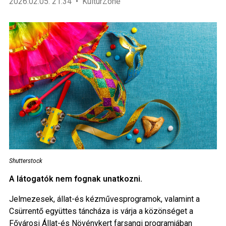
2026.02.05. 21:34
KultúrZone
Shutterstock
A látogatók nem fognak unatkozni.
Jelmezesek, állat-és kézművesprogramok, valamint a
Csürrentő együttes táncháza is várja a közönséget a
Fővárosi Állat-és Növénykert farsangi programjában