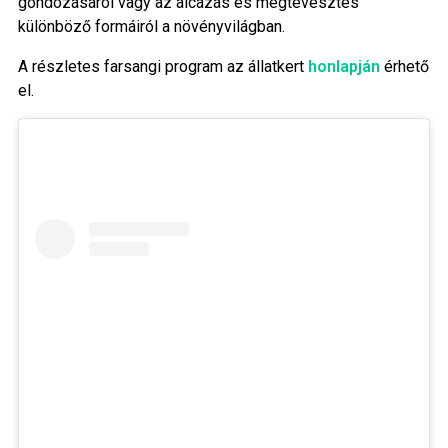
gondozásáról vagy az álcázás és megtévesztés
különböző formáiról a növényvilágban.
A részletes farsangi program az állatkert
honlapján
érhető
el.