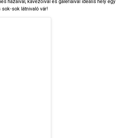
es házaival, kávézóival és galériáival ideális hely egy
sok-sok látnivaló vár!