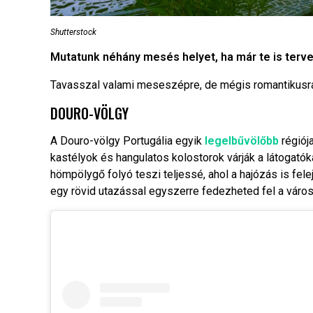
Shutterstock
Mutatunk néhány mesés helyet, ha már te is terve
Tavasszal valami meseszépre, de mégis romantikusra 
DOURO-VÖLGY
A Douro-völgy Portugália egyik
legelbűvölőbb
régiój
kastélyok és hangulatos kolostorok várják a látogatók
hömpölygő folyó teszi teljessé, ahol a hajózás is fele
egy rövid utazással egyszerre fedezheted fel a város