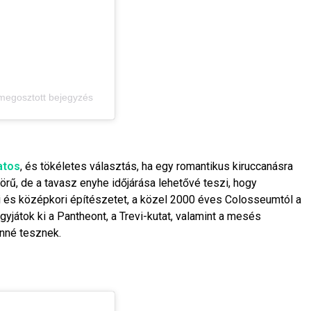
 megosztott bejegyzés
atos
, és tökéletes választás, ha egy romantikus kiruccanásra
ű, de a tavasz enyhe időjárása lehetővé teszi, hogy
i és középkori építészetet, a közel 2000 éves Colosseumtól a
gyjátok ki a Pantheont, a Trevi-kutat, valamint a mesés
nné tesznek.