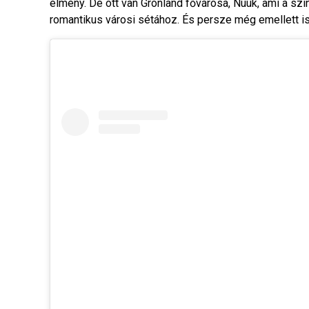
élmény. De ott van Grönland fővárosa, Nuuk, ami a szín
romantikus városi sétához. És persze még emellett is 