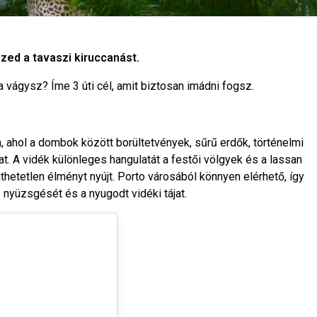
zed a tavaszi kiruccanást.
vágysz? Íme 3 úti cél, amit biztosan imádni fogsz.
a, ahol a dombok között borültetvények, sűrű erdők, történelmi
at. A vidék különleges hangulatát a festői völgyek és a lassan
jthetetlen élményt nyújt. Porto városából könnyen elérhető, így
 nyüzsgését és a nyugodt vidéki tájat.