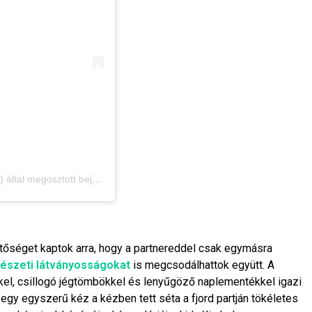
Eva Seeks | Travel & Stays Content Creator (@evaseeks) által megosztott bejegyzés
ehetőséget kaptok arra, hogy a partnereddel csak egymásra
észeti látványosságokat
is megcsodálhattok együtt. A
kkel, csillogó jégtömbökkel és lenyűgöző naplementékkel igazi
egy egyszerű kéz a kézben tett séta a fjord partján tökéletes