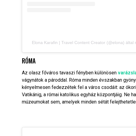
Elona Karafin | Travel Content Creator (@elona) által
RÓMA
Az olasz főváros tavaszi fényben különösen
varázsl
vágynátok a pároddal. Róma minden évszakban gyönyör
kényelmesen fedezzétek fel a város csodáit: az ókor
Vatikánig, a római katolikus egyház központjáig. Ne ha
múzeumokat sem, amelyek minden sétát felejthetetle