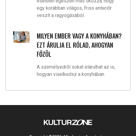
esetben egészen más okozza, hogy
egy korábban világos, friss enteriőr
veszít a ragyogásából.
MILYEN EMBER VAGY A KONYHÁBAN?
EZT ÁRULJA EL RÓLAD, AHOGYAN
FŐZÖL
A személyedről sokat elárulhat az is,
hogyan viselkedsz a konyhában.