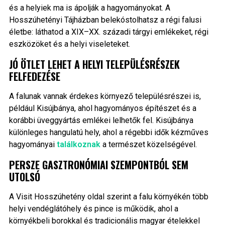
és a helyiek ma is ápolják a hagyományokat. A
Hosszúhetényi Tájházban belekóstolhatsz a régi falusi
életbe: láthatod a XIX–XX. századi tárgyi emlékeket, régi
eszközöket és a helyi viseleteket.
JÓ ÖTLET LEHET A HELYI TELEPÜLÉSRÉSZEK
FELFEDEZÉSE
A falunak vannak érdekes környező településrészei is,
például Kisújbánya, ahol hagyományos építészet és a
korábbi üveggyártás emlékei lelhetők fel. Kisújbánya
különleges hangulatú hely, ahol a régebbi idők kézműves
hagyományai
találkoznak
a természet közelségével.
PERSZE GASZTRONÓMIAI SZEMPONTBÓL SEM
UTOLSÓ
A Visit Hosszúhetény oldal szerint a falu környékén több
helyi vendéglátóhely és pince is működik, ahol a
környékbeli borokkal és tradicionális magyar ételekkel