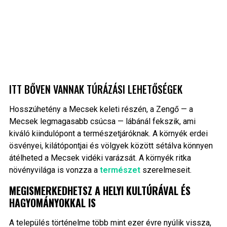
ITT BŐVEN VANNAK TÚRÁZÁSI LEHETŐSÉGEK
Hosszúhetény a Mecsek keleti részén, a Zengő — a
Mecsek legmagasabb csúcsa — lábánál fekszik, ami
kiváló kiindulópont a természetjáróknak. A környék erdei
ösvényei, kilátópontjai és völgyek között sétálva könnyen
átélheted a Mecsek vidéki varázsát. A környék ritka
növényvilága is vonzza a
természet
szerelmeseit.
MEGISMERKEDHETSZ A HELYI KULTÚRÁVAL ÉS
HAGYOMÁNYOKKAL IS
A település történelme több mint ezer évre nyúlik vissza,