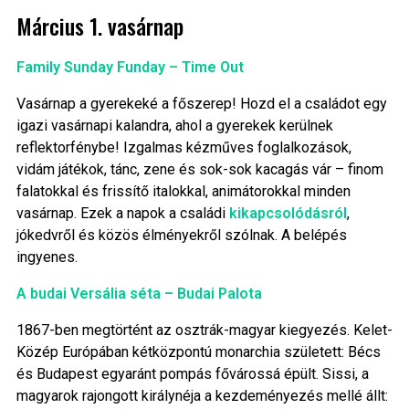
Március 1. vasárnap
Family Sunday Funday – Time Out
Vasárnap a gyerekeké a főszerep! Hozd el a családot egy
igazi vasárnapi kalandra, ahol a gyerekek kerülnek
reflektorfénybe! Izgalmas kézműves foglalkozások,
vidám játékok, tánc, zene és sok-sok kacagás vár – finom
falatokkal és frissítő italokkal, animátorokkal minden
vasárnap. Ezek a napok a családi
kikapcsolódásról
,
jókedvről és közös élményekről szólnak. A belépés
ingyenes.
A budai Versália séta – Budai Palota
1867-ben megtörtént az osztrák-magyar kiegyezés. Kelet-
Közép Európában kétközpontú monarchia született: Bécs
és Budapest egyaránt pompás fővárossá épült. Sissi, a
magyarok rajongott királynéja a kezdeményezés mellé állt: