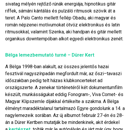
sivatag mélyén rejtőző rúnák energiája, hipnotikus gitár
riffek, sámáni kántálás és pulzáló ritmusok szövik át a
teret. A Palo Canto mellett fellép Obadu, aki magyar és
román népzenei motívumokat ötvöz elektronikus és latin
ritmusokkal, valamint Szenka, aki handpan és gitár mellett
organikus downtempóban alkot egyedi elektronikus zenét.
Bëlga lemezbemutató turné – Dürer Kert
A Bëlga 1998-ban alakult, az összes jelentős hazai
fesztivál nagyszínpadán megfordult már, az őszi–tavaszi
időszakban pedig telt házas klubkoncerteket ad
országszerte. A zenekar történetéről két dokumentumfilm
készült, munkásságukat eddig Fonogram-, Viva Comet- és
Magyar Klipszemle díjakkal értékelte a szakma. A Bëlga
élményt maradéktalanul tartalmazó Egyre gondolunk a 14. a
nagylemezeik sorában. Az új albumot február 27-én és 28-
án a Dürer Kertben mutatják be mindenkinek, akit érdekel
a
kertészet,
tolták már le autópályán és járt már úgy, hogy