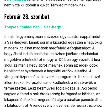
nem vitte ki időben a kukát. Tényleg mindenkinek.
Február 28. szombat
Tölgyes családi nap – Sas-hegy
Immár hagyományosan a szezon egy családi nappal indul
a Sas-hegyen. Ennek során a kicsiktől egészen a nagyokig
mindenki találhat magának megfelelő elfoglaltságot. A
hegylábról induló családok útközben játékos feladatokat
megoldva érhetnek fel a hegyre. Délben egy vezetett túra
indul szintén a hegylábról, melynek során az érdeklődök
bepillantást nyerhetnek a hegylábi erdőnk életébe. A
látogatóközpontnál is lesznek a programok. Itt különböző
állomásokon keresztül ismerkedhetnek a résztvevők a
természettel. Lesz kézműves foglalkozás is. Aki pedig
nagyon elfárad a sok érdekesség befogadása közben, az
kikapcsolódásként megcsodálhatja a páratlan panorámát is
a kilátópontról. A rendezvény ingyenes, de regisztrációhoz