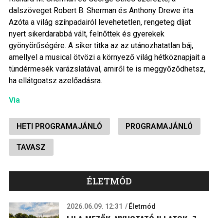
dalszöveget Robert B. Sherman és Anthony Drewe írta.
Azóta a világ színpadairól levehetetlen, rengeteg díjat
nyert sikerdarabbá vált, felnőttek és gyerekek
gyönyörűségére. A siker titka az az utánozhatatlan báj,
amellyel a musical ötvözi a környező világ hétköznapjait a
tündérmesék varázslatával, amiről te is meggyőződhetsz,
ha ellátgoatsz azelőadásra.
Via
HETI PROGRAMAJÁNLÓ
PROGRAMAJÁNLÓ
TAVASZ
ÉLETMÓD
2026.06.09. 12:31
Életmód