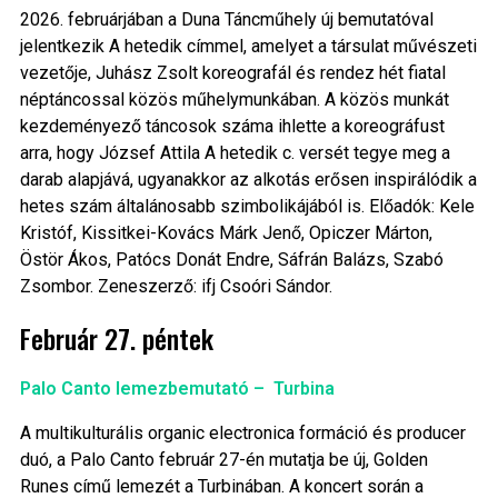
2026. februárjában a Duna Táncműhely új bemutatóval
jelentkezik A hetedik címmel, amelyet a társulat művészeti
vezetője, Juhász Zsolt koreografál és rendez hét fiatal
néptáncossal közös műhelymunkában. A közös munkát
kezdeményező táncosok száma ihlette a koreográfust
arra, hogy József Attila A hetedik c. versét tegye meg a
darab alapjává, ugyanakkor az alkotás erősen inspirálódik a
hetes szám általánosabb szimbolikájából is. Előadók: Kele
Kristóf, Kissitkei-Kovács Márk Jenő, Opiczer Márton,
Östör Ákos, Patócs Donát Endre, Sáfrán Balázs, Szabó
Zsombor. Zeneszerző: ifj Csoóri Sándor.
Február 27. péntek
Palo Canto lemezbemutató – Turbina
A multikulturális organic electronica formáció és producer
duó, a Palo Canto február 27-én mutatja be új, Golden
Runes című lemezét a Turbinában. A koncert során a