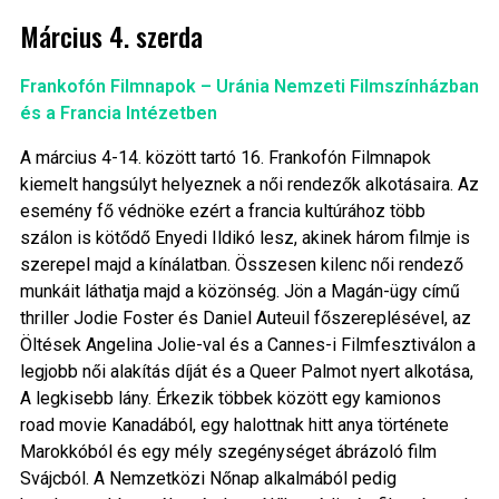
Március 4. szerda
Frankofón Filmnapok – Uránia Nemzeti Filmszínházban
és a Francia Intézetben
A március 4-14. között tartó 16. Frankofón Filmnapok
kiemelt hangsúlyt helyeznek a női rendezők alkotásaira. Az
esemény fő védnöke ezért a francia kultúrához több
szálon is kötődő Enyedi Ildikó lesz, akinek három filmje is
szerepel majd a kínálatban. Összesen kilenc női rendező
munkáit láthatja majd a közönség. Jön a Magán-ügy című
thriller Jodie Foster és Daniel Auteuil főszereplésével, az
Öltések Angelina Jolie-val és a Cannes-i Filmfesztiválon a
legjobb női alakítás díját és a Queer Palmot nyert alkotása,
A legkisebb lány. Érkezik többek között egy kamionos
road movie Kanadából, egy halottnak hitt anya története
Marokkóból és egy mély szegénységet ábrázoló film
Svájcból. A Nemzetközi Nőnap alkalmából pedig