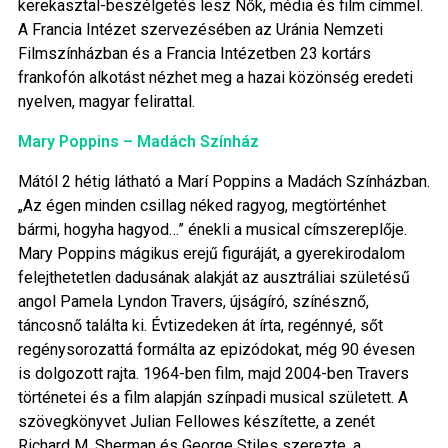
kerekasztal-beszélgetés lesz Nők, média és film címmel.
A Francia Intézet szervezésében az Uránia Nemzeti
Filmszínházban és a Francia Intézetben 23 kortárs
frankofón alkotást nézhet meg a hazai közönség eredeti
nyelven, magyar felirattal.
Mary Poppins – Madách Színház
Mától 2 hétig látható a Marí Poppins a Madách Színházban.
„Az égen minden csillag néked ragyog, megtörténhet
bármi, hogyha hagyod…” énekli a musical címszereplője.
Mary Poppins mágikus erejű figuráját, a gyerekirodalom
felejthetetlen dadusának alakját az ausztráliai születésű
angol Pamela Lyndon Travers, újságíró, színésznő,
táncosnő találta ki. Évtizedeken át írta, regénnyé, sőt
regénysorozattá formálta az epizódokat, még 90 évesen
is dolgozott rajta. 1964-ben film, majd 2004-ben Travers
történetei és a film alapján színpadi musical született. A
szövegkönyvet Julian Fellowes készítette, a zenét
Richard M. Sherman és George Stiles szerezte, a