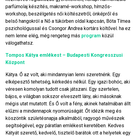
parfümolaj készítés, makramé-workshop, hímzős-
workshop, beszélgetés női költészetről, önképről és
belső hangokról a Nő a tükörben oldal kapcsán, Bóta Tímea
pszichológussal és Csongor Andrea kortárs költővel. ha ez
nem lenne elég, még rengeteg más
program
közül
válogathatsz.
Tompos Kátya emlékest – Budapesti Kongresszusi
Központ
Kátya. Ő az volt, aki mindannyian lenni szeretnénk. Egy
elképesztő tehetség, kérkedés nélkül. Egy igazi bohóc, aki
véresen komolyan tudott csak játszani. Egy szertelen,
bájos, e világban sokszor elveszett lány, aki másoknak
mégis utat mutatott. És Ő volt a fény, akinek hatalmában állt
elűzni a mindennapok nyomorúságát. Őt idézik meg és
köszöntik születésnapja alkalmából, ragyogó művészek
segítségével, egy páratlan emlékest keretében. Kedves
Kátyát szerető, kedvelő, tisztelő barátok ott a helyetek egy