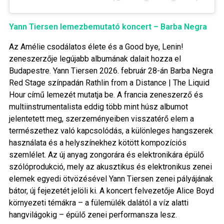
Yann Tiersen lemezbemutató koncert – Barba Negra
Az Amélie csodálatos élete és a Good bye, Lenin!
zeneszerzője legújabb albumának dalait hozza el
Budapestre. Yann Tiersen 2026. február 28-án Barba Negra
Red Stage színpadán Rathlin from a Distance | The Liquid
Hour című lemezét mutatja be. A francia zeneszerző és
multiinstrumentalista eddig több mint húsz albumot
jelentetett meg, szerzeményeiben visszatérő elem a
természethez való kapcsolódás, a különleges hangszerek
használata és a helyszínekhez kötött kompozíciós
szemlélet. Az új anyag zongorára és elektronikára épülő
szólóprodukció, mely az akusztikus és elektronikus zenei
elemek egyedi ötvözésével Yann Tiersen zenei pályájának
bátor, új fejezetét jelöli ki. A koncert felvezetője Alice Boyd
környezeti témákra – a fülemülék dalától a víz alatti
hangvilágokig – épülő zenei performansza lesz.