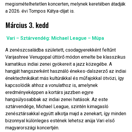
megismételhetetlen koncerten, melynek keretében átadják
a 2026. évi Tompos Kátya-díjat is.
Március 3. kedd
Vari – Sztárvendég: Michael League – Müpa
A zenészcsaládba született, csodagyerekként feltűnt
Varijashree Venugopal úttörő módon emelte be klasszikus
karnatikus indiai zenei gyökereit a jazz közegébe. A
hangját hangszerként használó énekes-dalszerző az indiai
énektechnikákat más kultúrákkal és műfajokkal ötvözi, így
kapcsolódik ahhoz a vonulathoz is, amelynek
eredményeképpen a kortárs jazzben egyre
hangsúlyosabbak az indiai zenei hatások. Az este
sztárvendége, Michael League, szintén kimagasló
zenésztársakkal együtt alkotja majd a zenekart, így minden
bizonnyal különleges estének lehetsz anúja Vari első
magyarországi koncertjén.