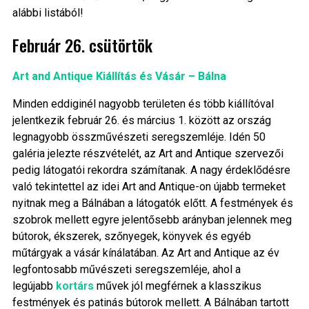
alábbi listából!
Február 26. csütörtök
Art and Antique Kiállítás és Vásár – Bálna
Minden eddiginél nagyobb területen és több kiállítóval
jelentkezik február 26. és március 1. között az ország
legnagyobb összművészeti seregszemléje. Idén 50
galéria jelezte részvételét, az Art and Antique szervezői
pedig látogatói rekordra számítanak. A nagy érdeklődésre
való tekintettel az idei Art and Antique-on újabb termeket
nyitnak meg a Bálnában a látogatók előtt. A festmények és
szobrok mellett egyre jelentősebb arányban jelennek meg
bútorok, ékszerek, szőnyegek, könyvek és egyéb
műtárgyak a vásár kínálatában. Az Art and Antique az év
legfontosabb művészeti seregszemléje, ahol a
legújabb
kortárs
művek jól megférnek a klasszikus
festmények és patinás bútorok mellett. A Bálnában tartott