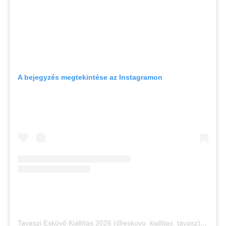
A bejegyzés megtekintése az Instagramon
Tavaszi Esküvő Kiállítás 2026 (@eskuvo_kiallitas_tavasz) által megosztott bejegyzés