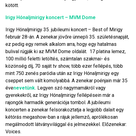
kötött.
Irigy Hónaljmirigy koncert – MVM Dome
Irigy Hónaljmirigy 35. jubileumi koncert – Best of Mirigy
február 28-án. A zenekar jövőre ünnepli 35. születésnapját,
ez pedig egy remek alkalom arra, hogy egy hatalmas
bulival rúgják ki az MVM Dome oldalát. 17 platina lemez,
100 millió feletti letöltés, számtalan szakmai- és
közönség díj, 70 saját tv show, több ezer fellépés, több
mint 750 zenés paródia után az Irigy Hónaljmirigy egy
cseppet sem vált komolyabbá. A zenekar poénjain már 35
éve
nevetünk.
Legyen szó nagymamákról vagy
gyerekekről, az Irigy Hónaljmirigy fellépésein már a
rajongók harmadik generációja tombol. A jubileumi
koncerten a zenekar felsorakoztatja a legjobb dalait egy
kétórás megashow-ban a rájuk jellemző, aprólékosan
megálmodott látványvilággal és jelmezekkel. Előzenekar:
Voices.