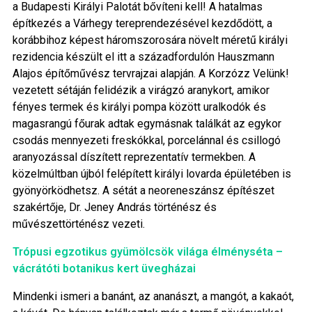
a Budapesti Királyi Palotát bővíteni kell! A hatalmas
építkezés a Várhegy tereprendezésével kezdődött, a
korábbihoz képest háromszorosára növelt méretű királyi
rezidencia készült el itt a századfordulón Hauszmann
Alajos építőművész tervrajzai alapján. A Korzózz Velünk!
vezetett sétáján felidézik a virágzó aranykort, amikor
fényes termek és királyi pompa között uralkodók és
magasrangú főurak adtak egymásnak találkát az egykor
csodás mennyezeti freskókkal, porcelánnal és csillogó
aranyozással díszített reprezentatív termekben. A
közelmúltban újból felépített királyi lovarda épületében is
gyönyörködhetsz. A sétát a neoreneszánsz építészet
szakértője, Dr. Jeney András történész és
művészettörténész vezeti.
Trópusi egzotikus gyümölcsök világa élményséta –
vácrátóti botanikus kert üvegházai
Mindenki ismeri a banánt, az ananászt, a mangót, a kakaót,