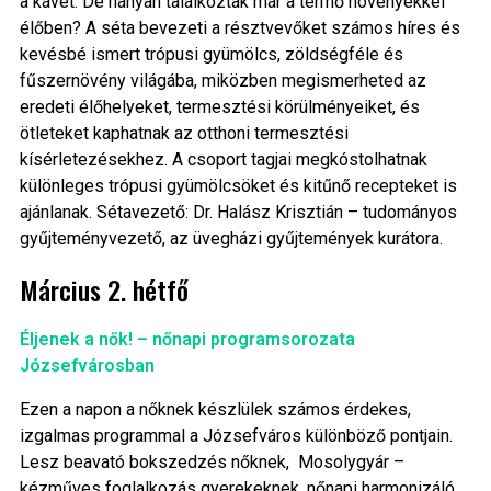
a kávét. De hányan találkoztak már a termő növényekkel
élőben? A séta bevezeti a résztvevőket számos híres és
kevésbé ismert trópusi gyümölcs, zöldségféle és
fűszernövény világába, miközben megismerheted az
eredeti élőhelyeket, termesztési körülményeiket, és
ötleteket kaphatnak az otthoni termesztési
kísérletezésekhez. A csoport tagjai megkóstolhatnak
különleges trópusi gyümölcsöket és kitűnő recepteket is
ajánlanak. Sétavezető: Dr. Halász Krisztián – tudományos
gyűjteményvezető, az üvegházi gyűjtemények kurátora.
Március 2. hétfő
Éljenek a nők! – nőnapi programsorozata
Józsefvárosban
Ezen a napon a nőknek készlülek számos érdekes,
izgalmas programmal a Józsefváros különböző pontjain.
Lesz beavató bokszedzés nőknek, Mosolygyár –
kézműves foglalkozás gyerekeknek, nőnapi harmonizáló