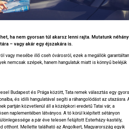
het, ha nem gyorsan túl akarsz lenni rajta. Mutatunk néhány
ára – vagy akár egy éjszakára is.
ól vagy mesébe illő cseh óvárosról, ezek a megállók garantálta
lyek nemcsak szépek, hanem hangulatuk miatt is könnyű beléjük
esel Budapest és Prága között, Tata remek választás egy gyor
nalba, és idilli hangulatával segíti a ráhangolódást az utazásra. 
k partján közvetlenül áll a középkori eredetű Tatai vár; a
en naplementében látványos. A tó körül kiépített sétányon
ülönlegessége a pár éve telesen felújított Esterházy-kastély,
ad otthont. Mellette található az Angolkert, Magyarország egyik