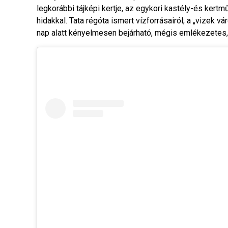
legkorábbi tájképi kertje, az egykori kastély-és ker
hidakkal. Tata régóta ismert vízforrásairól; a „vizek v
nap alatt kényelmesen bejárható, mégis emlékezetes