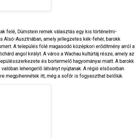
jak felé, Dürnstein remek választás egy kis történelmi-
s Alsó-Ausztriában, amely jellegzetes kék-fehér, barokk
mert. A település fölé magasodó középkori erődítmény arról a
ichárd angol királyt. A város a Wachau kultúrtáj része, amely az
elepülésszerkezete és bortermelő hagyományai miatt. A barokk
valóban lehengerlő látványt nyújtanak. A régió elsősorban
tére megpihennétek itt, még a sofőr is fogyaszthat belőlük.