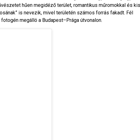
tművészetet hűen megidéző terület, romantikus műromokkal és ki
árosának” is nevezik, mivel területén számos forrás fakadt. Fél
, fotogén megálló a Budapest–Prága útvonalon.