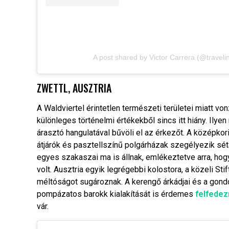
A post shared by Victor Carrera (@traveli
ZWETTL, AUSZTRIA
A Waldviertel érintetlen természeti területei miatt v
különleges történelmi értékekből sincs itt hiány. Ily
árasztó hangulatával bűvöli el az érkezőt. A középkor
átjárók és pasztellszínű polgárházak szegélyezik sétá
egyes szakaszai ma is állnak, emlékeztetve arra, ho
volt. Ausztria egyik legrégebbi kolostora, a közeli
Stif
méltóságot sugároznak. A kerengő árkádjai és a gond
pompázatos barokk kialakítását is érdemes
felfedez
vár.