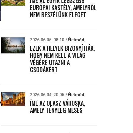
ÍME AZ EGYIK LEGSZEBB
EURÓPAI KASTÉLY, AMELYRŐL
NEM BESZÉLÜNK ELEGET
2026.06.05. 08:10
Életmód
EZEK A HELYEK BIZONYÍTJÁK,
HOGY NEM KELL A VILÁG
n
VÉGÉRE UTAZNI A
CSODÁKÉRT
s
2026.06.04. 20:05
Életmód
ÍME AZ OLASZ VÁROSKA,
A
AMELY TÉNYLEG MESÉS