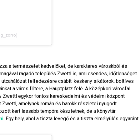
ng_zorro)
onzza a természetet kedvelőket, de karakteres városkból és
en magával ragadó település
Zwettl
is, ami csendes, időtlenséget
i utcahálózat felfedezésre csábít: keskeny sikátorok, boltíves
nkat a város főtere, a Hauptplatz felé. A középkori városfal
gy Zwettl egykor fontos kereskedelmi és védelmi központ
t Zwettl
, amelynek román és barokk részletei nyugodt
ozott kert lassabb tempóra késztetnek, de a könyvtár
ni
. Egy hely, ahol a tiszta levegő és a tiszta elmélyülés egyaránt