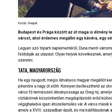
Forrás: Freepik
Budapest és Prága között az út maga is élmény le
várost, ahol érdemes megállni egy kávéra, egy sét
Legyen szó tóparti naplementéről, Duna menti várromr
feldobják az utazást. Olyan helyek következnek, ame
szeretni.
TATA, MAGYARORSZÁG
Ha egy nyugodt, mégis látványos magyar megállót ker
pihenőre a nagy út előtt. Könnyen beilleszthető az útvo
város fő természeti látványossága az Öreg-tó, amelyne
víztükörnek köszönhetően megduplázódó erőd különös
végighaladva igazi átszellemülés vár. A város másik k
amely a XVIII. században épült, és ma kiállításoknak 