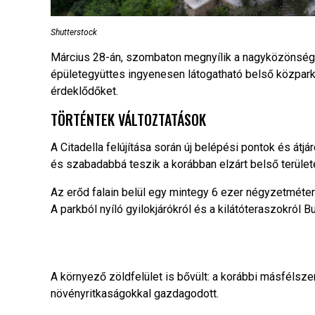
Shutterstock
Március 28-án, szombaton megnyílik a nagyközönség el
épületegyüttes ingyenesen látogatható belső közparkka
érdeklődőket.
TÖRTÉNTEK VÁLTOZTATÁSOK
A Citadella felújítása során új belépési pontok és átjá
és szabadabbá teszik a korábban elzárt belső terület
Az erőd falain belül egy mintegy 6 ezer négyzetmét
A parkból nyíló gyilokjárókról és a kilátóteraszokról 
A környező zöldfelület is bővült: a korábbi másfélsz
növényritkaságokkal gazdagodott.