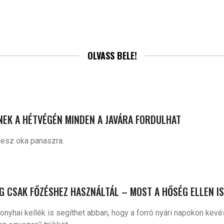
OLVASS BELE!
INEK A HÉTVÉGÉN MINDEN A JAVÁRA FORDULHAT
lesz oka panaszra.
IG CSAK FŐZÉSHEZ HASZNÁLTÁL – MOST A HŐSÉG ELLEN I
onyhai kellék is segíthet abban, hogy a forró nyári napokon kev