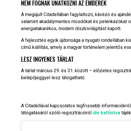
NEM FOGNAK UNATKOZNI AZ EMBEREK
A megújult Citadellában fagylaltozó, kávézó és ajándék
valamint akadálymentes mosdókat és pelenkázókat is 
energiatakarékos, modern díszkivilágítást kapott.
A fejlesztés egyik újdonsága a nyugati rondellában k
című kiállítás, amely a magyar történelem jelentős ese
LESZ INGYENES TÁRLAT
A tárlat március 29. és 31. között – előzetes regiszt
belépőjeggyel lesz látogatható.
A Citadellával kapcsolatos legfrissebb információkról
látogatásáról szóló regisztrációról
ide kattintva
tájé