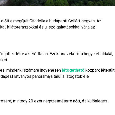
őtt a megújult Citadella a budapesti Gellért-hegyen. Az
l, kilátóteraszokkal és új szolgáltatásokkal várja az
rók jöttek létre az erődfalon. Ezek összekötik a hegy két oldalát,
eket.
eres, mindenki számára ingyenesen
látogatható
közpark létesült
Budapest látványos panorámája tárul a látogatók elé.
eresére, mintegy 20 ezer négyzetméterre nőtt, és különleges