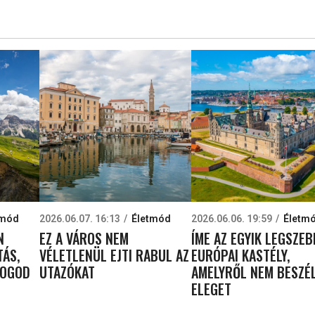
tmód
2026.06.07. 16:13
Életmód
2026.06.06. 19:59
Életm
N
EZ A VÁROS NEM
ÍME AZ EGYIK LEGSZEB
TÁS,
VÉLETLENÜL EJTI RABUL AZ
EURÓPAI KASTÉLY,
FOGOD
UTAZÓKAT
AMELYRŐL NEM BESZÉ
ELEGET