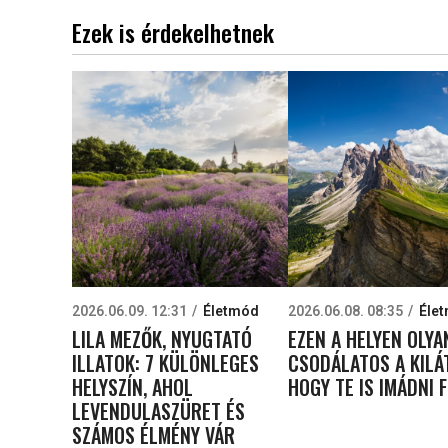
Ezek is érdekelhetnek
2026.06.09. 12:31
Életmód
2026.06.08. 08:35
Éle
LILA MEZŐK, NYUGTATÓ
EZEN A HELYEN OLYA
ILLATOK: 7 KÜLÖNLEGES
CSODÁLATOS A KILÁ
HELYSZÍN, AHOL
HOGY TE IS IMÁDNI 
LEVENDULASZÜRET ÉS
SZÁMOS ÉLMÉNY VÁR