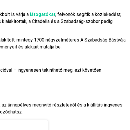
bolt is várja a
látogatókat
, felvonók segítik a közlekedést,
kialakítottak, a Citadella és a Szabadság-szobor pedig
ialakított, mintegy 1700 négyzetméteres A Szabadság Bástyája
ményeit és alakjait mutatja be.
rációval – ingyenesen tekinthető meg, ezt követően
, az ünnepélyes megnyitó részleteiről és a kiállítás ingyenes
kozódhatsz.