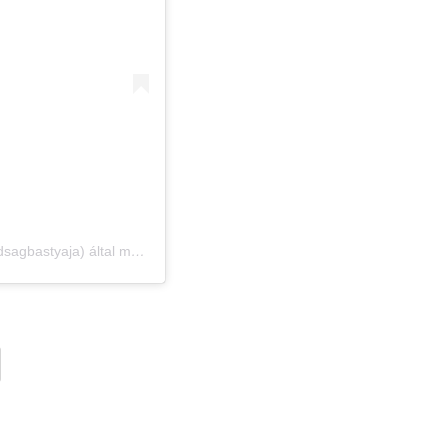
CITADELLA – A Szabadság Bástyája (@citadella.aszabadsagbastyaja) által megosztott bejegyzés