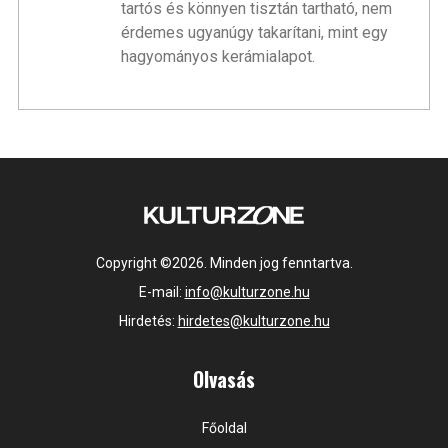
tartós és könnyen tisztán tartható, nem
érdemes ugyanúgy takarítani, mint egy
hagyományos kerámialapot.
Copyright ©2026. Minden jog fenntartva.
E-mail:
info@kulturzone.hu
Hirdetés:
hirdetes@kulturzone.hu
Olvasás
Főoldal