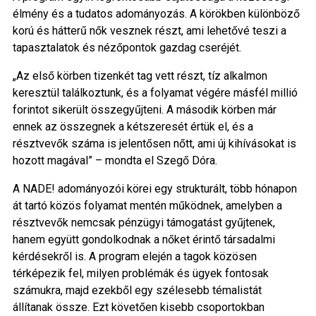
élmény és a tudatos adományozás. A körökben különböző
korú és hátterű nők vesznek részt, ami lehetővé teszi a
tapasztalatok és nézőpontok gazdag cseréjét.
„Az első körben tizenkét tag vett részt, tíz alkalmon
keresztül találkoztunk, és a folyamat végére másfél millió
forintot sikerült összegyűjteni. A második körben már
ennek az összegnek a kétszeresét értük el, és a
résztvevők száma is jelentősen nőtt, ami új kihívásokat is
hozott magával” – mondta el Szegő Dóra.
A NADE! adományozói körei egy strukturált, több hónapon
át tartó közös folyamat mentén működnek, amelyben a
résztvevők nemcsak pénzügyi támogatást gyűjtenek,
hanem együtt gondolkodnak a nőket érintő társadalmi
kérdésekről is. A program elején a tagok közösen
térképezik fel, milyen problémák és ügyek fontosak
számukra, majd ezekből egy szélesebb témalistát
állítanak össze. Ezt követően kisebb csoportokban