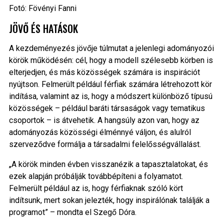
Fotó: Fövényi Fanni
JÖVŐ ÉS HATÁSOK
A kezdeményezés jövője túlmutat a jelenlegi adományozói
körök működésén: cél, hogy a modell szélesebb körben is
elterjedjen, és más közösségek számára is inspirációt
nyújtson. Felmerült például férfiak számára létrehozott kör
indítása, valamint az is, hogy a módszert különböző típusú
közösségek – például baráti társaságok vagy tematikus
csoportok – is átvehetik. A hangsúly azon van, hogy az
adományozás közösségi élménnyé váljon, és alulról
szerveződve formálja a társadalmi felelősségvállalást.
„A körök minden évben visszanézik a tapasztalatokat, és
ezek alapján próbálják továbbépíteni a folyamatot.
Felmerült például az is, hogy férfiaknak szóló kört
indítsunk, mert sokan jelezték, hogy inspirálónak találják a
programot” – mondta el Szegő Dóra.