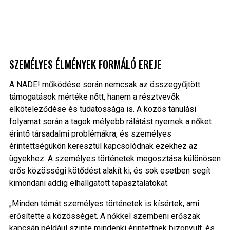
SZEMÉLYES ÉLMÉNYEK FORMÁLÓ EREJE
A NADE! működése során nemcsak az összegyűjtött
támogatások mértéke nőtt, hanem a résztvevők
elköteleződése és tudatossága is. A közös tanulási
folyamat során a tagok mélyebb rálátást nyernek a nőket
érintő társadalmi problémákra, és személyes
érintettségükön keresztül kapcsolódnak ezekhez az
ügyekhez. A személyes történetek megosztása különösen
erős közösségi kötődést alakít ki, és sok esetben segít
kimondani addig elhallgatott tapasztalatokat.
„Minden témát személyes történetek is kísértek, ami
erősítette a közösséget. A nőkkel szembeni erőszak
kapcsán például szinte mindenki érintettnek bizonyult, és