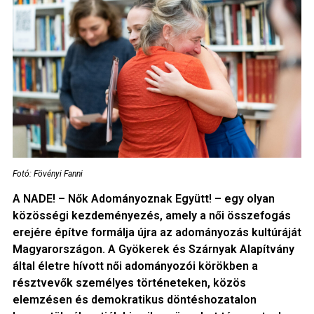
Fotó: Fövényi Fanni
A NADE! – Nők Adományoznak Együtt! – egy olyan
közösségi kezdeményezés, amely a női összefogás
erejére építve formálja újra az adományozás kultúráját
Magyarországon. A Gyökerek és Szárnyak Alapítvány
által életre hívott női adományozói körökben a
résztvevők személyes történeteken, közös
elemzésen és demokratikus döntéshozatalon