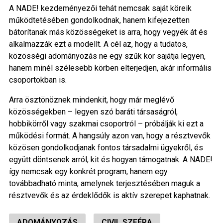
A NADE! kezdeményezői tehát nemcsak saját köreik
működtetésében gondolkodnak, hanem kifejezetten
bátorítanak más közösségeket is arra, hogy vegyék át és
alkalmazzák ezt a modellt. A cél az, hogy a tudatos,
közösségi adományozás ne egy szűk kör sajátja legyen,
hanem minél szélesebb körben elterjedjen, akár informális
csoportokban is.
Arra ösztönöznek mindenkit, hogy már meglévő
közösségekben – legyen szó baráti társaságról,
hobbikörről vagy szakmai csoportról – próbálják ki ezt a
működési formát. A hangsúly azon van, hogy a résztvevők
közösen gondolkodjanak fontos társadalmi ügyekről, és
együtt döntsenek arról, kit és hogyan támogatnak. A NADE!
így nemcsak egy konkrét program, hanem egy
továbbadható minta, amelynek terjesztésében maguk a
résztvevők és az érdeklődők is aktív szerepet kaphatnak.
ADOMÁNYOZÁS
CIVIL SZFÉRA