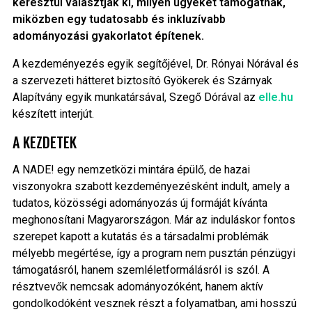
keresztül választják ki, milyen ügyeket támogatnak,
miközben egy tudatosabb és inkluzívabb
adományozási gyakorlatot építenek.
A kezdeményezés egyik segítőjével, Dr. Rónyai Nórával és
a szervezeti hátteret biztosító Gyökerek és Szárnyak
Alapítvány egyik munkatársával, Szegő Dórával az
elle.hu
készített interjút.
A KEZDETEK
A NADE! egy nemzetközi mintára épülő, de hazai
viszonyokra szabott kezdeményezésként indult, amely a
tudatos, közösségi adományozás új formáját kívánta
meghonosítani Magyarországon. Már az induláskor fontos
szerepet kapott a kutatás és a társadalmi problémák
mélyebb megértése, így a program nem pusztán pénzügyi
támogatásról, hanem szemléletformálásról is szól. A
résztvevők nemcsak adományozóként, hanem aktív
gondolkodóként vesznek részt a folyamatban, ami hosszú