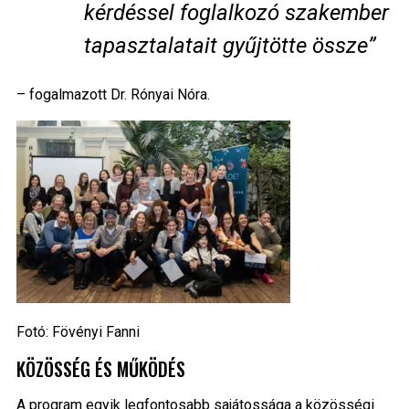
kérdéssel foglalkozó szakember
tapasztalatait gyűjtötte össze”
– fogalmazott Dr. Rónyai Nóra.
Fotó: Fövényi Fanni
KÖZÖSSÉG ÉS MŰKÖDÉS
A program egyik legfontosabb sajátossága a közösségi