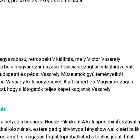
szen, precízen és elképesztő stílussal.
agyszabású, retrospektív kiállítás, mely Victor Vasarely
a be a magyar származású, Franciaországban világhírűvé vált
 a budapesti és pécsi Vasarely Múzeumok gyűjteményeiből
ion Vasarely kölcsönzésével. A jól ismert és Magyarországon
i, hogy a látogatók teljes képet kapjanak Vasarely
tér
a helyed a budaörsi House Pikniken! A kétnapos minifesztivál a
kkal készülnek, estére pedig látványos fényshow-val kísért bulik
gramot is magában foglal: kipróbálhatod a techno jógát, falat