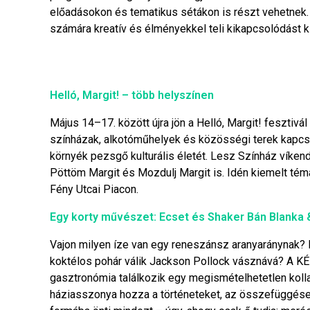
előadásokon és tematikus sétákon is részt vehetnek
számára kreatív és élményekkel teli kikapcsolódást k
Helló, Margit! – több helyszínen
Május 14–17. között újra jön a Helló, Margit! fesztivál 
színházak, alkotóműhelyek és közösségi terek kapcso
környék pezsgő kulturális életét. Lesz Színház víkend
Pöttöm Margit és Mozdulj Margit is. Idén kiemelt té
Fény Utcai Piacon.
Egy korty művészet: Ecset és Shaker Bán Blanka 
Vajon milyen íze van egy reneszánsz aranyaránynak? Me
koktélos pohár válik Jackson Pollock vásznává? A K
gasztronómia találkozik egy megismételhetetlen koll
háziasszonya hozza a történeteket, az összefüggések