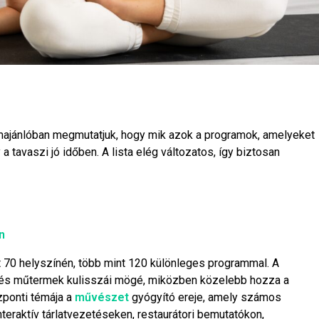
ramajánlóban megmutatjuk, hogy mik azok a programok, amelyeket
a tavaszi jó időben. A lista elég változatos, így biztosan
n
 70 helyszínén, több mint 120 különleges programmal. A
 és műtermek kulisszái mögé, miközben közelebb hozza a
zponti témája a
művészet
gyógyító ereje, amely számos
eraktív tárlatvezetéseken, restaurátori bemutatókon,