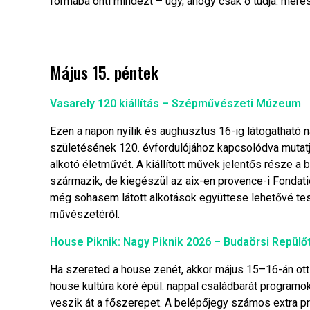
formába önti mindezt – úgy, ahogy csak ő tudja: meré
Május 15. péntek
Vasarely 120 kiállítás – Szépművészeti Múzeum
Ezen a napon nyílik és aughusztus 16-ig látogatható n
születésének 120. évfordulójához kapcsolódva mutatj
alkotó életművét. A kiállított művek jelentős része
származik, de kiegészül az aix-en provence-i Fondat
még sohasem látott alkotások együttese lehetővé tesz
művészetéről.
House Piknik: Nagy Piknik 2026 – Budaörsi Repülő
Ha szereted a house zenét, akkor május 15–16-án ott 
house kultúra köré épül: nappal családbarát programo
veszik át a főszerepet. A belépőjegy számos extra pro