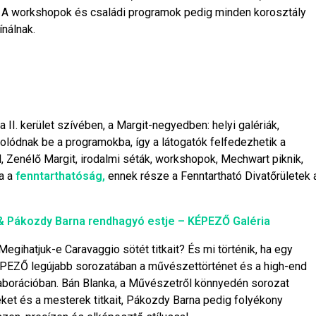
. A workshopok és családi programok pedig minden korosztály
ínálnak.
a II. kerület szívében, a Margit-negyedben: helyi galériák,
lódnak be a programokba, így a látogatók felfedezhetik a
, Zenélő Margit, irodalmi séták, workshopok, Mechwart piknik,
ma a
fenntarthatóság,
ennek része a Fenntartható Divatőrületek 
& Pákozdy Barna rendhagyó estje – KÉPEZŐ Galéria
gihatjuk-e Caravaggio sötét titkait? És mi történik, ha egy
ÉPEZŐ legújabb sorozatában a művészettörténet és a high-end
aborációban. Bán Blanka, a Művészetről könnyedén sorozat
et és a mesterek titkait, Pákozdy Barna pedig folyékony