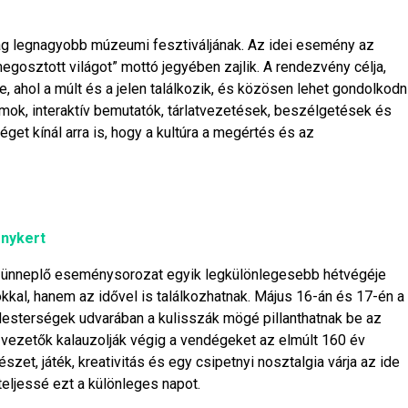
g legnagyobb múzeumi fesztiváljának. Az idei esemény az
osztott világot” mottó jegyében zajlik. A rendezvény célja,
ahol a múlt és a jelen találkozik, és közösen lehet gondolkodn
ramok, interaktív bemutatók, tárlatvezetések, beszélgetések és
get kínál arra is, hogy a kultúra a megértés és az
énykert
át ünneplő eseménysorozat egyik legkülönlegesebb hétvégéje
okkal, hanem az idővel is találkozhatnak. Május 16-án és 17-én a
 Mesterségek udvarában a kulisszák mögé pillanthatnak be az
 vezetők kalauzolják végig a vendégeket az elmúlt 160 év
et, játék, kreativitás és egy csipetnyi nosztalgia várja az ide
eljessé ezt a különleges napot.