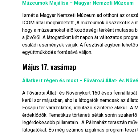
Múzeumok Majálisa – Magyar Nemzeti Múzeum
Ismét a Magyar Nemzeti Múzeum ad otthont az orszá
ICOM által meghirdetett „A múzeumok összekötik a meg
hogy a múzeumokat élő közösségi térként mutassa be, 
a jövőről. A látogatókat két napon át változatos prog
családi események várják. A fesztivál egyben lehetősé
együttműködés forrásává váljon.
Május 17. vasárnap
Állatkert régen és most – Fővárosi Állat- és Növ
A Fővárosi Állat- és Növénykert 160 éves fennállás
kerül sor májusban, ahol a látogatók nemcsak az állat
Főkapu tér varázslatos, időutazó színtérré alakul. A
érdeklődők. Tematikus történeti séták során szakértő
legérdekesebb pillanatain. A Pálmaház teraszán művész
látogatókat. És még számos izgalmas program teszi t