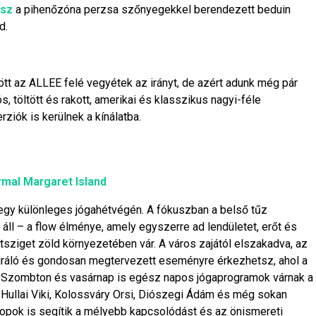
tsz
a pihenőzóna perzsa szőnyegekkel berendezett beduin
d.
ött az ALLEE felé vegyétek az irányt, de azért adunk még pár
, töltött és rakott, amerikai és klasszikus nagyi-féle
ziók is kerülnek a kínálatba.
mal Margaret Island
 egy különleges jógahétvégén. A fókuszban a belső tűz
áll – a flow élménye, amely egyszerre ad lendületet, erőt és
tsziget zöld környezetében vár. A város zajától elszakadva, az
piráló és gondosan megtervezett eseményre érkezhetsz, ahol a
k. Szombton és vasárnap is egész napos jógaprogramok várnak a
, Hullai Viki, Kolossváry Orsi, Diószegi Ádám és még sokan
opok is segítik a mélyebb kapcsolódást és az önismereti