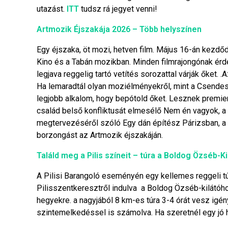
utazást.
ITT
tudsz rá jegyet venni!
Artmozik Éjszakája 2026 – Több helyszínen
Egy éjszaka, öt mozi, hetven film. Május 16-án kezdő
Kino és a Tabán mozikban. Minden filmrajongónak érd
legjava reggelig tartó vetítés sorozattal várják őket. .A
Ha lemaradtál olyan moziélményekről, mint a Csendes b
legjobb alkalom, hogy bepótold őket. Lesznek premier 
család belső konfliktusát elmesélő Nem én vagyok, a t
megtervezéséről szóló Egy dán építész Párizsban, a 
borzongást az Artmozik éjszakáján.
Találd meg a Pilis színeit – túra a Boldog Özséb-K
A Pilisi Barangoló eseményén egy kellemes reggeli tú
Pilisszentkeresztről indulva a Boldog Özséb-kilátóh
hegyekre. a nagyjából 8 km-es túra 3-4 órát vesz ig
szintemelkedéssel is számolva. Ha szeretnél egy jó ha