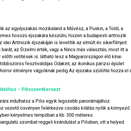
dik az egyéjszakás mozikaland a Művész, a Puskin, a Toldi, a
emes hosszú éjszakára készülni, hiszen a budapesti artmozik
z idei Artmozik éjszakáján is levetítik az elmúlt év sikerfilmjeit.
arát, az Érzelmi érték, vagy a Nincs más választás, most itt a
előtti vetítések is: látható lesz a Magyarországon élő kínai
öbbszörös fesztiváldíjas Odakint, az ikonikus párizsi épület
horror élményre vágyóknak pedig Az éjszaka szülötte hozza el 
ilátóhoz – Pilisszentkersezt
rára indulhatsz a Pilis egyik legszebb panorámájához.
oz vezető ösvényen felérkezve csodás kilátás nyílik a környező
ényben kényelmes tempóban a kb. 300 méteres
ngulatú szombat reggeli kirándulást a Pilisben, ott a helyed.