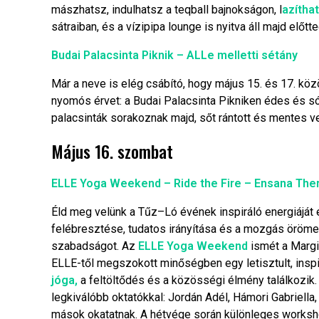
mászhatsz, indulhatsz a teqball bajnokságon, l
azítha
sátraiban, és a vízipipa lounge is nyitva áll majd előtte
Budai Palacsinta Piknik – ALLe melletti sétány
Már a neve is elég csábító, hogy május 15. és 17. köz
nyomós érvet: a Budai Palacsinta Pikniken édes és sós
palacsinták sorakoznak majd, sőt rántott és mentes ver
Május 16. szombat
ELLE Yoga Weekend – Ride the Fire – Ensana Ther
Éld meg velünk a Tűz–Ló évének inspiráló energiáját
felébresztése, tudatos irányítása és a mozgás öröme 
szabadságot. Az
ELLE Yoga Weekend
ismét a Margi
ELLE-től megszokott minőségben egy letisztult, ins
jóga,
a feltöltődés és a közösségi élmény találkozi
legkiválóbb oktatókkal: Jordán Adél, Hámori Gabriella
mások okatatnak. A hétvége során különleges worksh