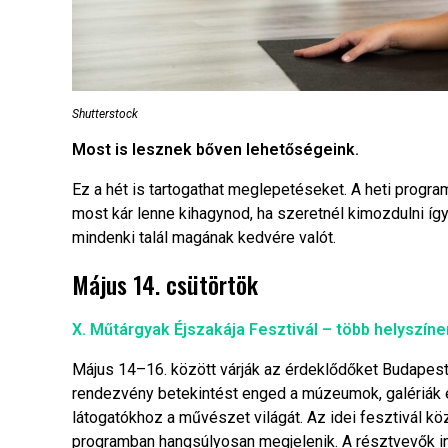
Shutterstock
Most is lesznek bőven lehetőségeink.
Ez a hét is tartogathat meglepetéseket. A heti prog
most kár lenne kihagynod, ha szeretnél kimozdulni így 
mindenki talál magának kedvére valót.
Május 14. csütörtök
X. Műtárgyak Éjszakája Fesztivál – több helyszíne
Május 14–16. között várják az érdeklődőket Budapest
rendezvény betekintést enged a múzeumok, galériák
látogatókhoz a művészet világát. Az idei fesztivál kö
programban hangsúlyosan megjelenik. A résztvevők int