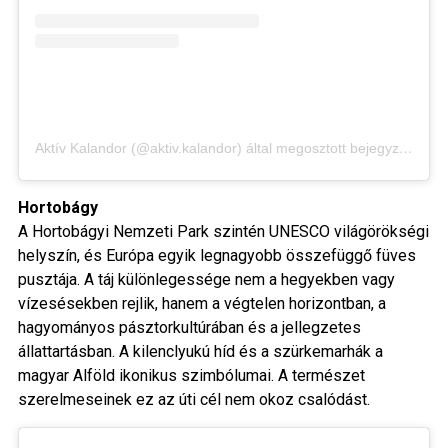
Aktív Kalandor (@aktiv.kalandor) által megosztott bejegyzés
Hortobágy
A Hortobágyi Nemzeti Park szintén UNESCO világörökségi
helyszín, és Európa egyik legnagyobb összefüggő füves
pusztája. A táj különlegessége nem a hegyekben vagy
vízesésekben rejlik, hanem a végtelen horizontban, a
hagyományos pásztorkultúrában és a jellegzetes
állattartásban. A kilenclyukú híd és a szürkemarhák a
magyar Alföld ikonikus szimbólumai. A természet
szerelmeseinek ez az úti cél nem okoz csalódást.