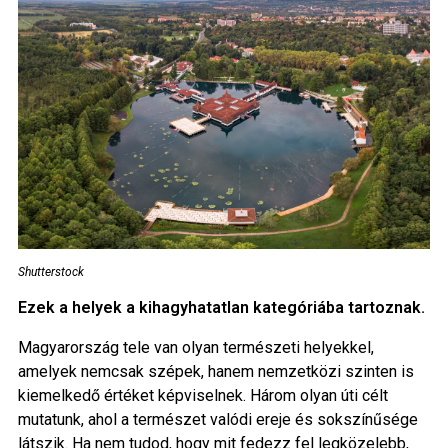
Shutterstock
Ezek a helyek a kihagyhatatlan kategóriába tartoznak.
Magyarország tele van olyan természeti helyekkel,
amelyek nemcsak szépek, hanem nemzetközi szinten is
kiemelkedő értéket képviselnek. Három olyan úti célt
mutatunk, ahol a természet valódi ereje és sokszínűsége
látszik. Ha nem tudod, hogy mit fedezz fel legközelebb,