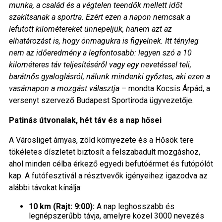
munka, a család és a végtelen teendők mellett időt
szakítsanak a sportra. Ezért ezen a napon nemcsak a
lefutott kilométereket ünnepeljük, hanem azt az
elhatározást is, hogy önmagukra is figyelnek. Itt tényleg
nem az időeredmény a legfontosabb: legyen szó a 10
kilométeres táv teljesítéséről vagy egy nevetéssel teli,
barátnős gyaloglásról, nálunk mindenki győztes, aki ezen a
vasárnapon a mozgást választja
– mondta Kocsis Árpád, a
versenyt szervező Budapest Sportiroda ügyvezetője.
Patinás útvonalak, hét táv és a nap hősei
A Városliget árnyas, zöld környezete és a Hősök tere
tökéletes díszletet biztosít a felszabadult mozgáshoz,
ahol minden célba érkező egyedi befutóérmet és futópólót
kap. A futófesztivál a résztvevők igényeihez igazodva az
alábbi távokat kínálja:
10 km (Rajt: 9:00):
A nap leghosszabb és
legnépszerűbb távja, amelyre közel 3000 nevezés