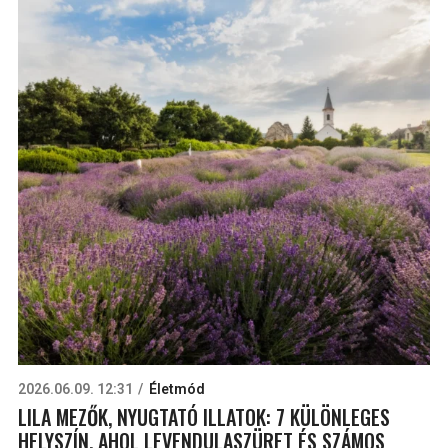
2026.06.09. 12:31
Életmód
LILA MEZŐK, NYUGTATÓ ILLATOK: 7 KÜLÖNLEGES
HELYSZÍN, AHOL LEVENDULASZÜRET ÉS SZÁMOS