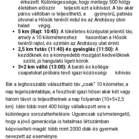
érkezett. Különlegessége, hogy mintegy 500 hölgy
életében először teljesíti ezt a kihívást. A táv akár
páros váltóban is teljesíthető, a gyönyörű, patinás
útvonal a Hősök teréről indul és az Andrássy úton
halad végig.
5 km (Rajt: 10:45):
A tökéletes középutat jelentő táv,
amely a 10 kilométereshez hasonlóan a Hősök
teréről rajtol, és szintén az Andrássy utat érinti.
2,5 km futás (11:40) és gyaloglás (11:50):
A
kezdőknek és a könnyedebb mozgást kedvelőknek
szóló, jó hangulatú ligeti körök.
3×2 km váltó (13:00):
A baráti és kolléga-
csapatokat próbára tevő igazi közösségi kihívás.
Bár a leghosszabb választható táv „csak” 10 kilométer, a
nap legelszántabbjai, a fesztivál igazi hősei akár két vagy
három távot is teljesíthetnek a nap folyamán (10+5+2,5
km). Idén több mint 400 hölgy vállalkozott erre a
különleges sorozatterhelésre. Ugyancsak szívmelengető,
hogy a jövő generációja is hatalmas létszámban
képviselteti magát: több mint 2000 diák és gyermek
nevezett az eseményre.