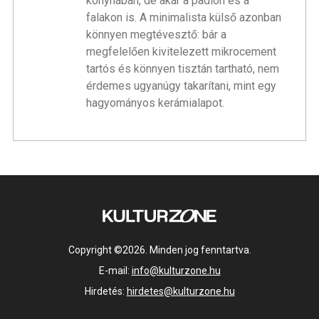
konyhában, de akár a padlón és a
falakon is. A minimalista külső azonban
könnyen megtévesztő: bár a
megfelelően kivitelezett mikrocement
tartós és könnyen tisztán tartható, nem
érdemes ugyanúgy takarítani, mint egy
hagyományos kerámialapot.
Copyright ©2026. Minden jog fenntartva.
E-mail:
info@kulturzone.hu
Hirdetés:
hirdetes@kulturzone.hu