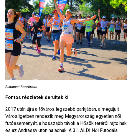
Budapest Sportiroda
Fontos részletek derültek ki.
2017 után újra a főváros legszebb parkjában, a megújult
Városligetben rendezik meg Magyarország egyetlen női
futóeseményét, a hosszabb távok a Hősök teréről rajtolnak
és az Andrássy úton haladnak. A 31. ALDI Női Futógála