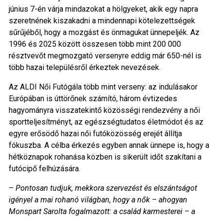
június 7-én várja mindazokat a hölgyeket, akik egy napra
szeretnének kiszakadni a mindennapi kötelezettségek
sűrűjéből, hogy a mozgást és önmagukat ünnepeljék. Az
1996 és 2025 között összesen több mint 200 000
résztvevőt megmozgató versenyre eddig már 650-nél is
több hazai településről érkeztek nevezések.
Az ALDI Női Futógála több mint verseny: az indulásakor
Európában is úttörőnek számító, három évtizedes
hagyományra visszatekintő közösségi rendezvény a női
sportteljesítményt, az egészségtudatos életmódot és az
egyre erősödő hazai női futóközösség erejét állítja
fókuszba. A célba érkezés egyben annak ünnepe is, hogy a
hétköznapok rohanása közben is sikerült időt szakítani a
futócipő felhúzására.
–
Pontosan tudjuk, mekkora szervezést és elszántságot
igényel a mai rohanó világban, hogy a nők – ahogyan
Monspart Sarolta fogalmazott: a család karmesterei – a