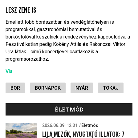
LESZ ZENE IS
Emellett több borászatban és vendéglátóhelyen is
programokkal, gasztronómiai bemutatóval és
borkóstolóval készülnek a rendezvényhez kapcsolódva, a
Fesztiválkatlan pedig Kökény Attila és Rakonczai Viktor
Újra látlak… című koncertjével csatlakozik a
programsorozathoz.
Via
BOR
BORNAPOK
NYÁR
TOKAJ
ÉLETMÓD
2026.06.09. 12:31
Életmód
LILA MEZŐK, NYUGTATÓ ILLATOK: 7