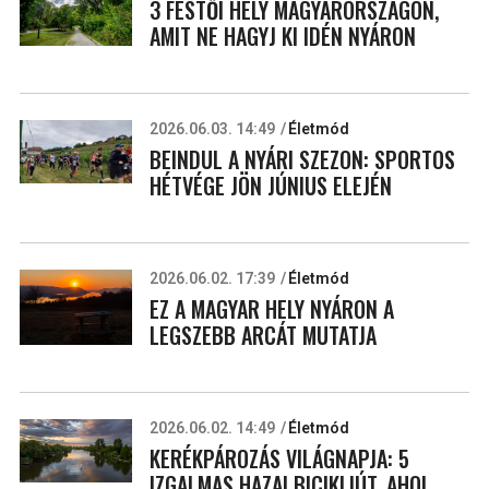
3 FESTŐI HELY MAGYARORSZÁGON,
AMIT NE HAGYJ KI IDÉN NYÁRON
2026.06.03. 14:49
Életmód
BEINDUL A NYÁRI SZEZON: SPORTOS
HÉTVÉGE JÖN JÚNIUS ELEJÉN
2026.06.02. 17:39
Életmód
EZ A MAGYAR HELY NYÁRON A
LEGSZEBB ARCÁT MUTATJA
2026.06.02. 14:49
Életmód
KERÉKPÁROZÁS VILÁGNAPJA: 5
IZGALMAS HAZAI BICIKLIÚT, AHOL