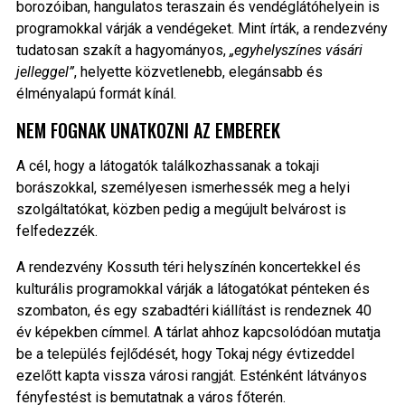
borozóiban, hangulatos teraszain és vendéglátóhelyein is
programokkal várják a vendégeket. Mint írták, a rendezvény
tudatosan szakít a hagyományos,
„egyhelyszínes vásári
jelleggel”
, helyette közvetlenebb, elegánsabb és
élményalapú formát kínál.
NEM FOGNAK UNATKOZNI AZ EMBEREK
A cél, hogy a látogatók találkozhassanak a tokaji
borászokkal, személyesen ismerhessék meg a helyi
szolgáltatókat, közben pedig a megújult belvárost is
felfedezzék.
A rendezvény Kossuth téri helyszínén koncertekkel és
kulturális programokkal várják a látogatókat pénteken és
szombaton, és egy szabadtéri kiállítást is rendeznek 40
év képekben címmel. A tárlat ahhoz kapcsolódóan mutatja
be a település fejlődését, hogy Tokaj négy évtizeddel
ezelőtt kapta vissza városi rangját. Esténként látványos
fényfestést is bemutatnak a város főterén.