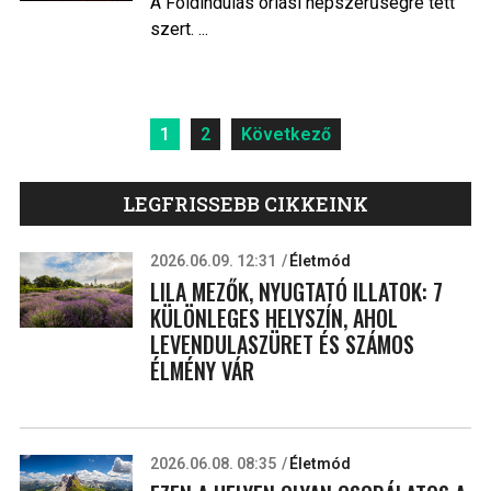
A Földindulás óriási népszerűségre tett
szert. ...
Bejegyzések
1
2
Következő
lapozása
LEGFRISSEBB CIKKEINK
2026.06.09. 12:31
Életmód
LILA MEZŐK, NYUGTATÓ ILLATOK: 7
KÜLÖNLEGES HELYSZÍN, AHOL
LEVENDULASZÜRET ÉS SZÁMOS
ÉLMÉNY VÁR
2026.06.08. 08:35
Életmód