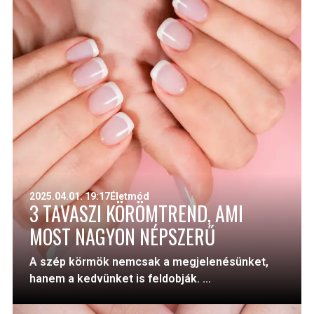
2025.04.01. 19:17
Életmód
3 TAVASZI KÖRÖMTREND, AMI
MOST NAGYON NÉPSZERŰ
A szép körmök nemcsak a megjelenésünket,
hanem a kedvünket is feldobják. ...