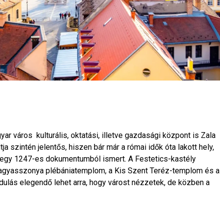
gyar város kulturális, oktatási, illetve gazdasági központ is Zala
 szintén jelentős, hiszen bár már a római idők óta lakott hely,
ől egy 1247-es dokumentumból ismert. A Festetics-kastély
 Nagyasszonya plébániatemplom, a Kis Szent Teréz-templom és a
lás elegendő lehet arra, hogy várost nézzetek, de közben a