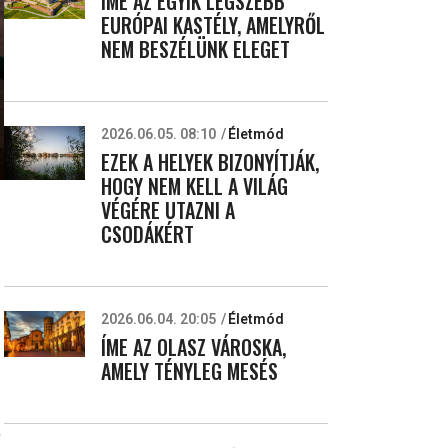
ÍME AZ EGYIK LEGSZEBB
EURÓPAI KASTÉLY, AMELYRŐL
NEM BESZÉLÜNK ELEGET
2026.06.05. 08:10
Életmód
EZEK A HELYEK BIZONYÍTJÁK,
HOGY NEM KELL A VILÁG
VÉGÉRE UTAZNI A
CSODÁKÉRT
z
2026.06.04. 20:05
Életmód
ÍME AZ OLASZ VÁROSKA,
AMELY TÉNYLEG MESÉS
,