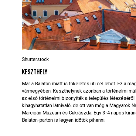
Shutterstock
KESZTHELY
Már a Balaton miatt is tökéletes úti cél lehet. Ez a ma
vármegyében. Keszthelynek azonban a történelmi múltja
az első történelmi bizonyíték a település létezésér
kihagyhatatlan látnivaló, de ott van még a Magyarok
Marcipán Múzeum és Cukrászda. Egy 3-4 napos kirándu
Balaton-parton is legyen időtök pihenni.