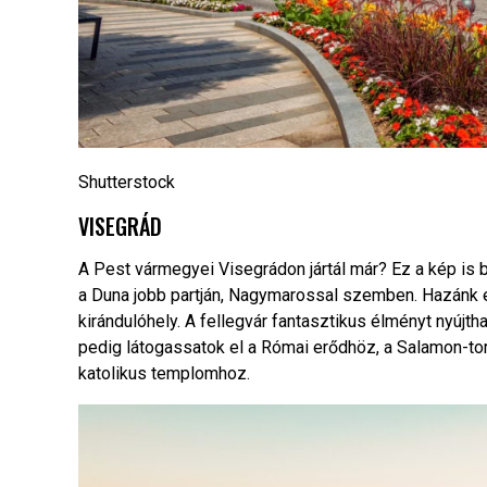
Shutterstock
VISEGRÁD
A Pest vármegyei Visegrádon jártál már? Ez a kép is 
a Duna jobb partján, Nagymarossal szemben. Hazánk e
kirándulóhely. A fellegvár fantasztikus élményt nyújtha
pedig látogassatok el a Római erődhöz, a Salamon-tor
katolikus templomhoz.