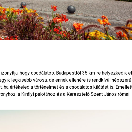
bizonyítja, hogy csodálatos. Budapesttől 35 km-re helyezkedik el
gyik legkisebb városa, de ennek ellenére is rendkívül népszerű
t, ha értékeled a történelmet és a csodálatos kilátást is. Emellet
onyhoz, a Királyi palotához és a Keresztelő Szent János római