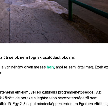
z úti célok nem fognak csalódást okozni.
 is van néhány olyan mesés
hely
, ahol te sem jártál még. Ezek a
k.
rténelmi emlékművel és kulturális programlehetőséggel. Az
alók között, de persze a leghíresebb nevezetességéről sem
lfürdő. Egy 2-3 napot mindenképpen érdemes Egerben eltölteni