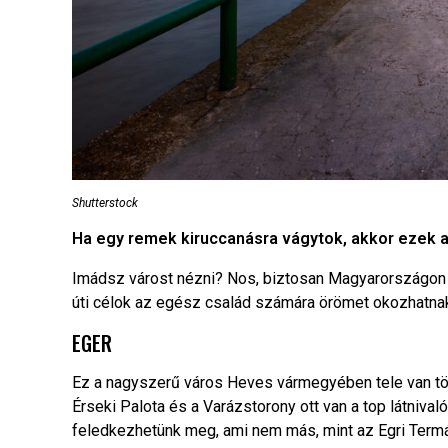
Shutterstock
Ha egy remek kiruccanásra vágytok, akkor ezek a
Imádsz várost nézni? Nos, biztosan Magyarországon
úti célok az egész család számára örömet okozhatna
EGER
Ez a nagyszerű város Heves vármegyében tele van tö
Érseki Palota és a Varázstorony ott van a top látniv
feledkezhetünk meg, ami nem más, mint az Egri Termá