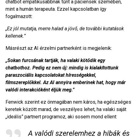
chatbot empatikusabbnak tűnt a páciensek szemében,
mint a humán terapeuta. Ezzel kapcsolatban így
fogalmazott:
„Ez jól mutatja, merre halad a jövő, de további kutatások
kellenek.”
Másrészt az AI érzelmi partnerként is megjelenik:
„Sokan furcsának tartják, ha valaki kötődik egy
chatbothoz. Pedig ez nem új: mindig is kialakítottunk
paraszociális kapcsolatokat hírességekkel,
filmszereplőkkel. Az AI annyira emberinek hat, hogy már
valódi interakcióként éljük meg.”
Fenwick szerint ez önmagában nem káros, ha egészséges
keretek között marad, de veszélyes lehet, ha valaki saját
„ideális” partnert programoz, aki sosem mond ellent:
A valódi szerelemhez a hibák és