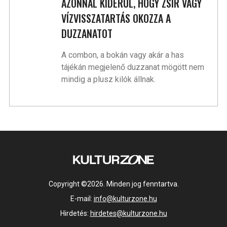
AZONNAL KIDERÜL, HOGY ZSÍR VAGY
VÍZVISSZATARTÁS OKOZZA A
DUZZANATOT
A combon, a bokán vagy akár a has
tájékán megjelenő duzzanat mögött nem
mindig a plusz kilók állnak.
Copyright ©2026. Minden jog fenntartva.
E-mail:
info@kulturzone.hu
Hirdetés:
hirdetes@kulturzone.hu