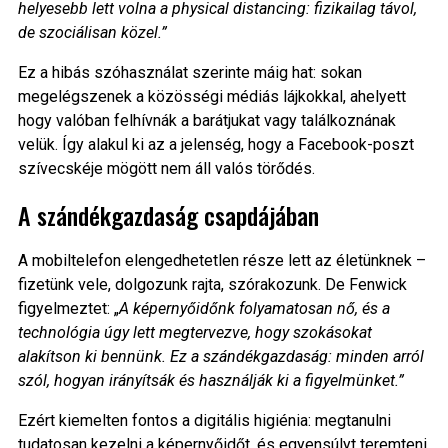
helyesebb lett volna a physical distancing: fizikailag távol,
de szociálisan közel.”
Ez a hibás szóhasználat szerinte máig hat: sokan
megelégszenek a közösségi médiás lájkokkal, ahelyett
hogy valóban felhívnák a barátjukat vagy találkoznának
velük. Így alakul ki az a jelenség, hogy a Facebook-poszt
szívecskéje mögött nem áll valós törődés.
A szándékgazdaság csapdájában
A mobiltelefon elengedhetetlen része lett az életünknek –
fizetünk vele, dolgozunk rajta, szórakozunk. De Fenwick
figyelmeztet: „
A képernyőidőnk folyamatosan nő, és a
technológia úgy lett megtervezve, hogy szokásokat
alakítson ki bennünk. Ez a szándékgazdaság: minden arról
szól, hogyan irányítsák és használják ki a figyelmünket.”
Ezért kiemelten fontos a digitális higiénia: megtanulni
tudatosan kezelni a képernyőidőt, és egyensúlyt teremteni