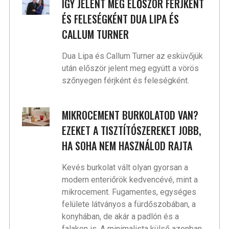
ÍGY JELENT MEG ELŐSZÖR FÉRJKÉNT
ÉS FELESÉGKÉNT DUA LIPA ÉS
CALLUM TURNER
Dua Lipa és Callum Turner az esküvőjük
után először jelent meg együtt a vörös
szőnyegen férjként és feleségként.
MIKROCEMENT BURKOLATOD VAN?
EZEKET A TISZTÍTÓSZEREKET JOBB,
HA SOHA NEM HASZNÁLOD RAJTA
Kevés burkolat vált olyan gyorsan a
modern enteriőrök kedvencévé, mint a
mikrocement. Fugamentes, egységes
felülete látványos a fürdőszobában, a
konyhában, de akár a padlón és a
falakon is. A minimalista külső azonban