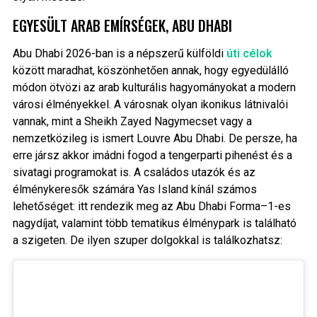
EGYESÜLT ARAB EMÍRSÉGEK, ABU DHABI
Abu Dhabi 2026-ban is a népszerű külföldi
úti célok
között maradhat, köszönhetően annak, hogy egyedülálló
módon ötvözi az arab kulturális hagyományokat a modern
városi élményekkel. A városnak olyan ikonikus látnivalói
vannak, mint a Sheikh Zayed Nagymecset vagy a
nemzetközileg is ismert Louvre Abu Dhabi. De persze, ha
erre jársz akkor imádni fogod a tengerparti pihenést és a
sivatagi programokat is. A családos utazók és az
élménykeresők számára Yas Island kínál számos
lehetőséget: itt rendezik meg az Abu Dhabi Forma–1-es
nagydíjat, valamint több tematikus élménypark is található
a szigeten. De ilyen szuper dolgokkal is találkozhatsz: