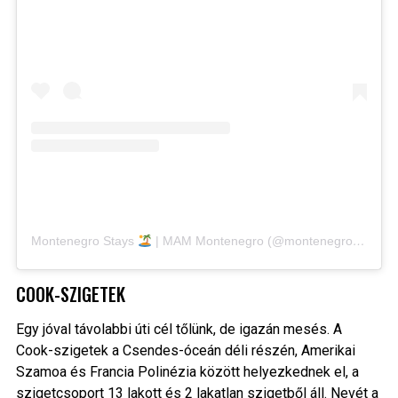
Montenegro Stays
| MAM Montenegro (@montenegrostays) által megosztott bejegyzés
COOK-SZIGETEK
Egy jóval távolabbi úti cél tőlünk, de igazán mesés. A
Cook-szigetek a Csendes-óceán déli részén, Amerikai
Szamoa és Francia Polinézia között helyezkednek el, a
szigetcsoport 13 lakott és 2 lakatlan szigetből áll. Nevét a