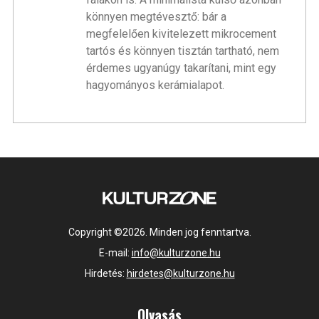
könnyen megtévesztő: bár a
megfelelően kivitelezett mikrocement
tartós és könnyen tisztán tartható, nem
érdemes ugyanúgy takarítani, mint egy
hagyományos kerámialapot.
Copyright ©2026. Minden jog fenntartva.
E-mail:
info@kulturzone.hu
Hirdetés:
hirdetes@kulturzone.hu
Olvasás