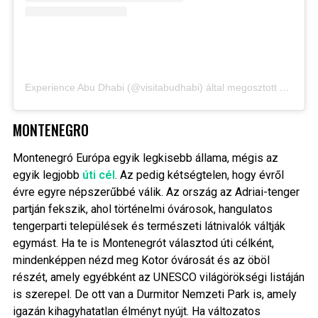
Experience Abu Dhabi (@visitabudhabi) által megosztott bejegyzés
MONTENEGRO
Montenegró Európa egyik legkisebb állama, mégis az
egyik legjobb
úti cél
. Az pedig kétségtelen, hogy évről
évre egyre népszerűbbé válik. Az ország az Adriai-tenger
partján fekszik, ahol történelmi óvárosok, hangulatos
tengerparti települések és természeti látnivalók váltják
egymást. Ha te is Montenegrót választod úti célként,
mindenképpen nézd meg Kotor óvárosát és az öböl
részét, amely egyébként az UNESCO világörökségi listáján
is szerepel. De ott van a Durmitor Nemzeti Park is, amely
igazán kihagyhatatlan élményt nyújt. Ha változatos